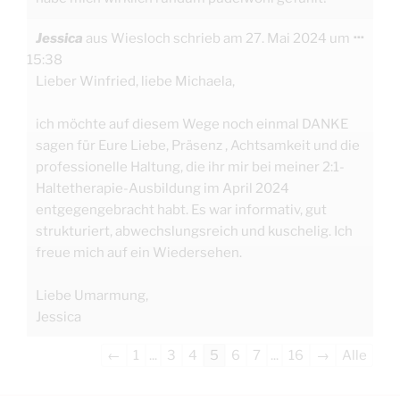
Diese
...
Jessica
aus
Wiesloch
schrieb am
27. Mai 2024
um
Meta
ein-/
15:38
Lieber Winfried, liebe Michaela,
ich möchte auf diesem Wege noch einmal DANKE
sagen für Eure Liebe, Präsenz , Achtsamkeit und die
professionelle Haltung, die ihr mir bei meiner 2:1-
Haltetherapie-Ausbildung im April 2024
entgegengebracht habt. Es war informativ, gut
strukturiert, abwechslungsreich und kuschelig. Ich
freue mich auf ein Wiedersehen.
Liebe Umarmung,
Jessica
Navigation
←
1
...
3
4
5
6
7
...
16
→
Alle
der
Gästebuchliste