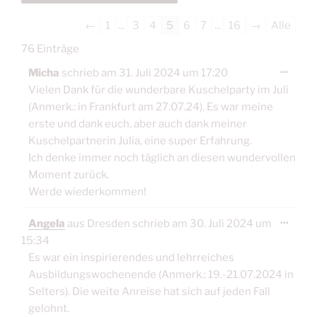
Navigation
←
1
...
3
4
5
6
7
...
16
→
Alle
der
76 Einträge
Gästebuchliste
Diese
...
Micha
schrieb am
31. Juli 2024
um
17:20
Meta
ein-/
Vielen Dank für die wunderbare Kuschelparty im Juli
(Anmerk.: in Frankfurt am 27.07.24). Es war meine
erste und dank euch, aber auch dank meiner
Kuschelpartnerin Julia, eine super Erfahrung.
Ich denke immer noch täglich an diesen wundervollen
Moment zurück.
Werde wiederkommen!
Diese
...
Angela
aus
Dresden
schrieb am
30. Juli 2024
um
Meta
ein-/
15:34
Es war ein inspirierendes und lehrreiches
Ausbildungswochenende (Anmerk.: 19.-21.07.2024 in
Selters). Die weite Anreise hat sich auf jeden Fall
gelohnt.