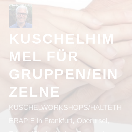
Zum
Inhalt
springen
KUSCHELHIM
MEL FÜR
GRUPPEN/EIN
ZELNE
KUSCHELWORKSHOPS/HALTETH
ERAPIE in Frankfurt, Oberursel,