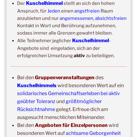
Kuschelhimmel
Der
stellt an sich den hohen
Ich bin
Anspruch, für
Jeden
einen
angstfreien
Raum
anzubieten und nur
angemessenen, absichtsfreien
Kontakt in Wort und Berührung aufzunehmen,
Erlaubst du die zweckgebundene Speicherung und
Verarbeitung deiner Daten gemäß DS-GVO?
sodass immer alle Grenzen gewahrt bleiben.
Kuschelhimmel
Alle Teilnehmer jeglicher
-
Angebote sind eingeladen, sich an der
Mit der Anmeldung akzeptiere ich die Regeln zur
erfolgreichen Umsetzung
aktiv
zu beteiligen.
Privatsphäre dieser Seite.
Bei den
Gruppenveranstaltungen
des
Kuschelhimmels
wird besonderen Wert auf ein
solidarisches Gemeinschaftserleben bei aktiv
geübter Toleranz
und
größtmöglicher
Rücksichtnahme
gelegt. Erfreue dich am
ausgesucht menschlichen Miteinander.
DIE NÄCHSTEN 8 VERANSTALTUNGEN:
Bei den
Angeboten für Einzelpersonen
wird
besonderen Wert auf
achtsame Geborgenheit
14:00
–
19:00
,
29. August 2026
–
Boppard