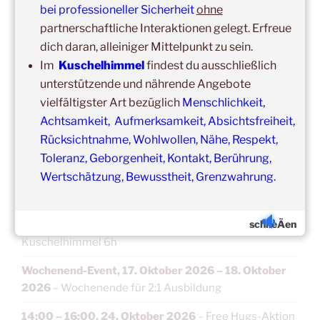
bei professioneller Sicherheit
ohne
Kuschelhimmel 5h Kuscheln
partnerschaftliche Interaktionen gelegt. Erfreue
15:00
–
20:00
,
12. September 2026
–
dich daran, alleiniger Mittelpunkt zu sein.
Erbach/Rheingau Kuschelhimmel 5h Kuscheln
Im
Kuschelhimmel
findest du ausschließlich
unterstützende und nährende Angebote
Ganztags,
13. September 2026
–
Jahresgruppe
vielfältigster Art bezüglich
Menschlichkeit,
Ausbildung Berührungs- und Kuscheltrainer*in
Achtsamkeit, Aufmerksamkeit, Absichtsfreiheit,
14:00
–
19:00
,
19. September 2026
–
Marburg
Rücksichtnahme, Wohlwollen, Nähe, Respekt,
Kuschelhimmel 5h mit Klangschalenbegleitung
Toleranz, Geborgenheit, Kontakt, Berührung,
Wertschätzung, Bewusstheit, Grenzwahrung.
Wochenend-Event,
26. September 2026
–
27.
September 2026
–
Wochenende für 2:1 Ausbildung
schlieÃen
14:00
–
20:00
,
3. Oktober 2026
–
Oberursel
Kuschelhimmel 6h
Wochenend-Event,
17. Oktober 2026
–
18. Oktober
2026
–
Wochenende für 2:1 Ausbildung
14:00
–
16:00
,
24. Oktober 2026
–
Free Hugs-Aktion