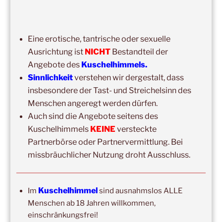
hier geht es zum
Impressum
Eine erotische, tantrische oder sexuelle
Ausrichtung ist
NICHT
Bestandteil der
Angebote des
Kuschelhimmels.
Sinnlichkeit
verstehen wir dergestalt, dass
insbesondere der Tast- und Streichelsinn des
Menschen angeregt werden dürfen.
NEWSLETTER-ANMELDUNG
Auch sind die Angebote seitens des
Vorname
Kuschelhimmels
KEINE
versteckte
Partnerbörse oder Partnervermittlung. Bei
missbräuchlicher Nutzung droht Ausschluss.
Nachname
Kuschelhimmel
Im
sind ausnahmslos ALLE
Email
Menschen ab 18 Jahren willkommen,
einschränkungsfrei!