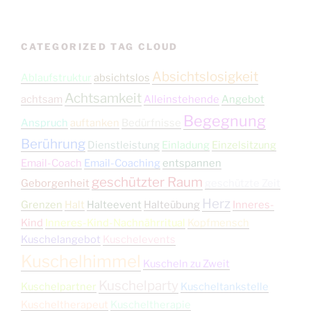
CATEGORIZED TAG CLOUD
Absichtslosigkeit
Ablaufstruktur
absichtslos
Achtsamkeit
achtsam
Alleinstehende
Angebot
Begegnung
Anspruch
auftanken
Bedürfnisse
Berührung
Dienstleistung
Einladung
Einzelsitzung
Email-Coach
Email-Coaching
entspannen
geschützter Raum
Geborgenheit
geschützte Zeit
Herz
Grenzen
Halt
Halteevent
Halteübung
Inneres-
Kind
Inneres-Kind-Nachnährritual
Kopfmensch
Kuschelangebot
Kuschelevents
Kuschelhimmel
Kuscheln zu Zweit
Kuschelparty
Kuschelpartner
Kuscheltankstelle
Kuscheltherapeut
Kuscheltherapie