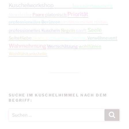
Kuschelworkshop
liebevoll
Nachnährtankstelle
Priorität
Newsletter
Paare
platonisch
professionelles Berühren
professionelles Halten
Seele
professionelles Kuscheln
Regeln
sanft
Selbstliebe
Singles
verlorener Zwilling
Verwöhnevent
Wahrnehmung
Wertschätzung
wohlfühlen
Wohlfühltankstelle
SUCHE IM KUSCHELHIMMEL NACH DEM
BEGRIFF:
Suchen
Suche
nach: