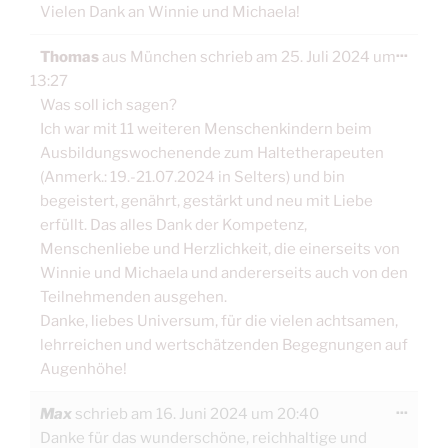
Vielen Dank an Winnie und Michaela!
Diese
...
Thomas
aus
München
schrieb am
25. Juli 2024
um
Meta
ein-/
13:27
Was soll ich sagen?
Ich war mit 11 weiteren Menschenkindern beim
Ausbildungswochenende zum Haltetherapeuten
(Anmerk.: 19.-21.07.2024 in Selters) und bin
begeistert, genährt, gestärkt und neu mit Liebe
erfüllt. Das alles Dank der Kompetenz,
Menschenliebe und Herzlichkeit, die einerseits von
Winnie und Michaela und andererseits auch von den
Teilnehmenden ausgehen.
Danke, liebes Universum, für die vielen achtsamen,
lehrreichen und wertschätzenden Begegnungen auf
Augenhöhe!
Diese
...
Max
schrieb am
16. Juni 2024
um
20:40
Meta
ein-/
Danke für das wunderschöne, reichhaltige und