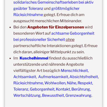
Erbach/Rheingau Kuschelhimmel 5h Kuscheln
solidarisches Gemeinschaftserleben bei aktiv
geübter Toleranz
und
größtmöglicher
Ganztags,
13. September 2026
–
Jahresgruppe
Rücksichtnahme
gelegt. Erfreue dich am
Ausbildung Berührungs- und Kuscheltrainer*in
ausgesucht menschlichen Miteinander.
14:00
–
19:00
,
19. September 2026
–
Marburg
Bei den
Angeboten für Einzelpersonen
wird
Kuschelhimmel 5h mit Klangschalenbegleitung
besonderen Wert auf
achtsame Geborgenheit
bei professioneller Sicherheit
ohne
Wochenend-Event,
26. September 2026
–
27.
partnerschaftliche Interaktionen gelegt. Erfreue
September 2026
–
Wochenende für 2:1 Ausbildung
dich daran, alleiniger Mittelpunkt zu sein.
14:00
–
20:00
,
3. Oktober 2026
–
Oberursel
Im
Kuschelhimmel
findest du ausschließlich
Kuschelhimmel 6h
unterstützende und nährende Angebote
vielfältigster Art bezüglich
Menschlichkeit,
Wochenend-Event,
17. Oktober 2026
–
18. Oktober
Achtsamkeit, Aufmerksamkeit, Absichtsfreiheit,
2026
–
Wochenende für 2:1 Ausbildung
Rücksichtnahme, Wohlwollen, Nähe, Respekt,
Toleranz, Geborgenheit, Kontakt, Berührung,
Wertschätzung, Bewusstheit, Grenzwahrung.