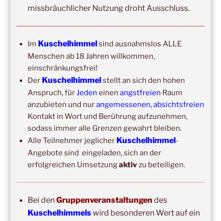
missbräuchlicher Nutzung droht Ausschluss.
Mit der Anmeldung akzeptiere ich die Regeln zur
Privatsphäre dieser Seite.
Kuschelhimmel
Im
sind ausnahmslos ALLE
Menschen ab 18 Jahren willkommen,
einschränkungsfrei!
Kuschelhimmel
Der
stellt an sich den hohen
Anspruch, für
Jeden
einen
angstfreien
Raum
anzubieten und nur
angemessenen, absichtsfreien
Kontakt in Wort und Berührung aufzunehmen,
DIE NÄCHSTEN 8 VERANSTALTUNGEN:
sodass immer alle Grenzen gewahrt bleiben.
Kuschelhimmel
Alle Teilnehmer jeglicher
-
15:00
–
20:00
,
8. August 2026
–
Mainz
Angebote sind eingeladen, sich an der
Kuschelhimmel 5h Kuscheln
erfolgreichen Umsetzung
aktiv
zu beteiligen.
14:00
–
19:00
,
29. August 2026
–
Boppard
Kuschelhimmel 5h Kuscheln
Bei den
Gruppenveranstaltungen
des
15:00
–
20:00
,
12. September 2026
–
Kuschelhimmels
wird besonderen Wert auf ein