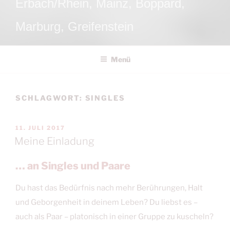
Erbach/Rhein, Mainz, Boppard,
Marburg, Greifenstein
Menü
SCHLAGWORT:
SINGLES
VERÖFFENTLICHT
11. JULI 2017
AM
Meine Einladung
… an Singles und Paare
Du hast das Bedürfnis nach mehr Berührungen, Halt
und Geborgenheit in deinem Leben? Du liebst es –
auch als Paar – platonisch in einer Gruppe zu kuscheln?