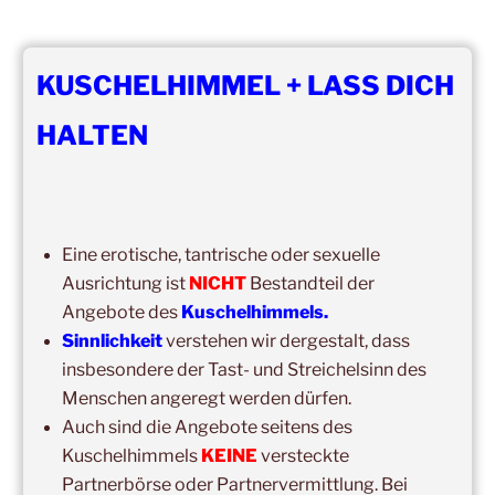
NEWSLETTER-ANMELDUNG
KUSCHELHIMMEL + LASS DICH
Vorname
HALTEN
Nachname
Eine erotische, tantrische oder sexuelle
Email
Ausrichtung ist
NICHT
Bestandteil der
Angebote des
Kuschelhimmels.
Sinnlichkeit
verstehen wir dergestalt, dass
Ich bin
insbesondere der Tast- und Streichelsinn des
Menschen angeregt werden dürfen.
Auch sind die Angebote seitens des
Erlaubst du die zweckgebundene Speicherung und
Verarbeitung deiner Daten gemäß DS-GVO?
Kuschelhimmels
KEINE
versteckte
Partnerbörse oder Partnervermittlung. Bei