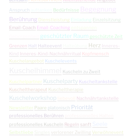
Begegnung
Anspruch
auftanken
Bedürfnisse
Berührung
Dienstleistung
Einladung
Einzelsitzung
Email-Coach
Email-Coaching
entspannen
geschützter Raum
Geborgenheit
geschützte Zeit
Herz
Grenzen
Halt
Halteevent
Halteübung
Inneres-
Kind
Inneres-Kind-Nachnährritual
Kopfmensch
Kuschelangebot
Kuschelevents
Kuschelhimmel
Kuscheln zu Zweit
Kuschelparty
Kuschelpartner
Kuscheltankstelle
Kuscheltherapeut
Kuscheltherapie
Kuschelworkshop
liebevoll
Nachnährtankstelle
Priorität
Newsletter
Paare
platonisch
professionelles Berühren
professionelles Halten
Seele
professionelles Kuscheln
Regeln
sanft
Selbstliebe
Singles
verlorener Zwilling
Verwöhnevent