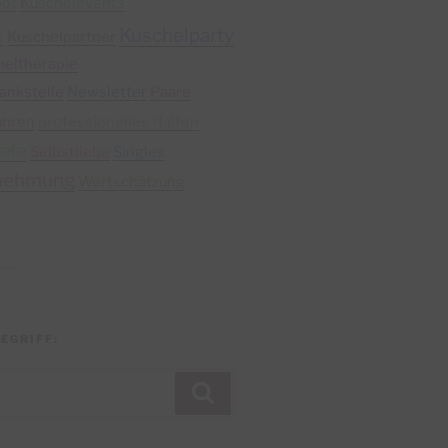
bot
Kuschelevents
Kuschelparty
t
Kuschelpartner
heltherapie
ankstelle
Newsletter
Paare
ühren
professionelles Halten
ele
Selbstliebe
Singles
nehmung
Wertschätzung
EGRIFF:
Suchen