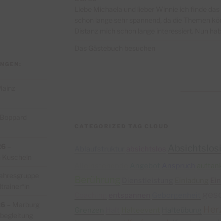
Liebe Michaela und lieber Winnie ich finde da
schon lange sehr spannend, da die Themen körp
Distanz mich schon lange interessiert. Nun habe
Das Gästebuch besuchen
NGEN:
ainz
Boppard
CATEGORIZED TAG CLOUD
26
–
Absichtslosi
Ablaufstruktur
absichtslos
 Kuscheln
Alleinstehende
Angebot
Anspruch
auftan
ahresgruppe
Berührung
Dienstleistung
Einladung
Ein
rainer*in
ges
Coaching
entspannen
Geborgenheit
26
–
Marburg
Her
Grenzen
Halt
Halteevent
Halteübung
begleitung