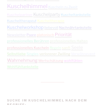
Kuschelhimmel
Kuscheln zu Zweit
Kuschelparty
Kuschelpartner
Kuscheltankstelle
Kuscheltherapeut
Kuscheltherapie
Kuschelworkshop
liebevoll
Nachnährtankstelle
Priorität
Newsletter
Paare
platonisch
professionelles Berühren
professionelles Halten
Seele
professionelles Kuscheln
Regeln
sanft
Selbstliebe
Singles
verlorener Zwilling
Verwöhnevent
Wahrnehmung
Wertschätzung
wohlfühlen
Wohlfühltankstelle
SUCHE IM KUSCHELHIMMEL NACH DEM
BEGRIFF: