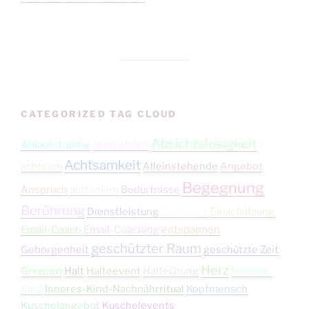
CATEGORIZED TAG CLOUD
Absichtslosigkeit
Ablaufstruktur
absichtslos
Achtsamkeit
achtsam
Alleinstehende
Angebot
Begegnung
Anspruch
auftanken
Bedürfnisse
Berührung
Dienstleistung
Einladung
Einzelsitzung
Email-Coach
Email-Coaching
entspannen
geschützter Raum
Geborgenheit
geschützte Zeit
Herz
Grenzen
Halt
Halteevent
Halteübung
Inneres-
Kind
Inneres-Kind-Nachnährritual
Kopfmensch
Kuschelangebot
Kuschelevents