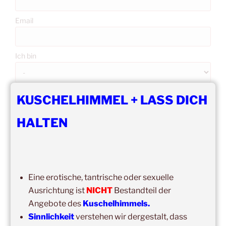
Email
Ich bin
Erlaubst du die zweckgebundene Speicherung und
KUSCHELHIMMEL + LASS DICH
Verarbeitung deiner Daten gemäß DS-GVO?
HALTEN
Mit der Anmeldung akzeptiere ich die Regeln zur
Privatsphäre dieser Seite.
Eine erotische, tantrische oder sexuelle
Ausrichtung ist
NICHT
Bestandteil der
Angebote des
Kuschelhimmels.
Sinnlichkeit
verstehen wir dergestalt, dass