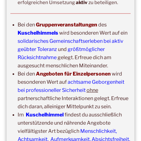
erfolgreichen Umsetzung
aktiv
zu beteiligen.
Wochenend-Event,
17. Oktober 2026
–
18. Oktober
2026
–
Wochenende für 2:1 Ausbildung
Bei den
Gruppenveranstaltungen
des
14:00
–
16:00
,
24. Oktober 2026
–
Free Hugs-Aktion
Kuschelhimmels
wird besonderen Wert auf ein
Frankfurt, Zeil (Nähe Konstabler Wache, vor H&M) 2h
solidarisches Gemeinschaftserleben bei aktiv
geübter Toleranz
und
größtmöglicher
Rücksichtnahme
gelegt. Erfreue dich am
ausgesucht menschlichen Miteinander.
Bei den
Angeboten für Einzelpersonen
wird
besonderen Wert auf
achtsame Geborgenheit
bei professioneller Sicherheit
ohne
partnerschaftliche Interaktionen gelegt. Erfreue
dich daran, alleiniger Mittelpunkt zu sein.
Copyright © 2017-2026
Kuschelhimmel
Im
Kuschelhimmel
findest du ausschließlich
Alle Rechte vorbehalten.
unterstützende und nährende Angebote
vielfältigster Art bezüglich
Menschlichkeit,
Achtsamkeit, Aufmerksamkeit, Absichtsfreiheit,