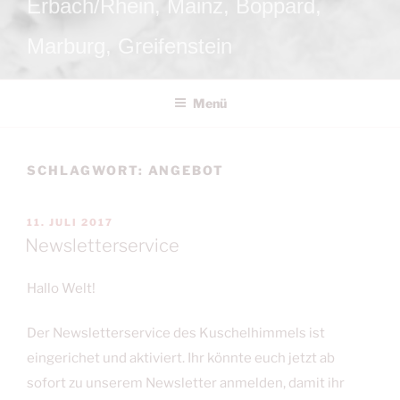
Erbach/Rhein, Mainz, Boppard,
Marburg, Greifenstein
Menü
SCHLAGWORT:
ANGEBOT
VERÖFFENTLICHT
11. JULI 2017
AM
Newsletterservice
Hallo Welt!
Der Newsletterservice des Kuschelhimmels ist
eingerichet und aktiviert. Ihr könnte euch jetzt ab
sofort zu unserem Newsletter anmelden, damit ihr