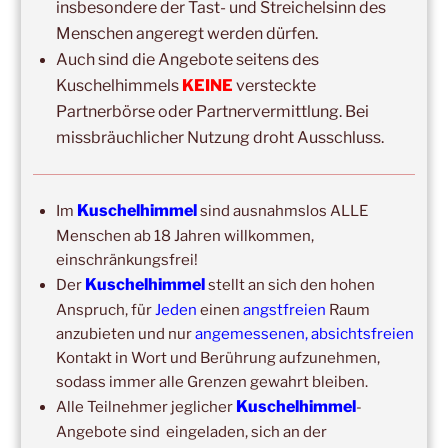
insbesondere der Tast- und Streichelsinn des
Menschen angeregt werden dürfen.
DIE NÄCHSTEN 8 VERANSTALTUNGEN:
Auch sind die Angebote seitens des
Kuschelhimmels
KEINE
versteckte
14:00
–
19:00
,
29. August 2026
–
Boppard
Partnerbörse oder Partnervermittlung. Bei
Kuschelhimmel 5h Kuscheln
missbräuchlicher Nutzung droht Ausschluss.
15:00
–
20:00
,
12. September 2026
–
Erbach/Rheingau Kuschelhimmel 5h Kuscheln
Kuschelhimmel
Im
sind ausnahmslos ALLE
Ganztags,
13. September 2026
–
Jahresgruppe
Menschen ab 18 Jahren willkommen,
Ausbildung Berührungs- und Kuscheltrainer*in
einschränkungsfrei!
Kuschelhimmel
Der
stellt an sich den hohen
14:00
–
19:00
,
19. September 2026
–
Marburg
Kuschelhimmel 5h mit Klangschalenbegleitung
Anspruch, für
Jeden
einen
angstfreien
Raum
anzubieten und nur
angemessenen, absichtsfreien
Wochenend-Event,
26. September 2026
–
27.
Kontakt in Wort und Berührung aufzunehmen,
September 2026
–
Wochenende für 2:1 Ausbildung
sodass immer alle Grenzen gewahrt bleiben.
Kuschelhimmel
Alle Teilnehmer jeglicher
-
14:00
–
20:00
,
3. Oktober 2026
–
Oberursel
Angebote sind eingeladen, sich an der
Kuschelhimmel 6h