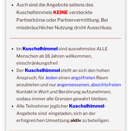
Auch sind die Angebote seitens des
Ich bin
Kuschelhimmels
KEINE
versteckte
Partnerbörse oder Partnervermittlung. Bei
missbräuchlicher Nutzung droht Ausschluss.
Erlaubst du die zweckgebundene Speicherung und
Verarbeitung deiner Daten gemäß DS-GVO?
Kuschelhimmel
Im
sind ausnahmslos ALLE
Mit der Anmeldung akzeptiere ich die Regeln zur
Menschen ab 18 Jahren willkommen,
Privatsphäre dieser Seite.
einschränkungsfrei!
Kuschelhimmel
Der
stellt an sich den hohen
Anspruch, für
Jeden
einen
angstfreien
Raum
anzubieten und nur
angemessenen, absichtsfreien
Kontakt in Wort und Berührung aufzunehmen,
sodass immer alle Grenzen gewahrt bleiben.
Kuschelhimmel
Alle Teilnehmer jeglicher
-
Angebote sind eingeladen, sich an der
DIE NÄCHSTEN 8 VERANSTALTUNGEN:
erfolgreichen Umsetzung
aktiv
zu beteiligen.