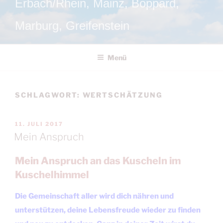
Erbach/Rhein, Mainz, Boppard,
Marburg, Greifenstein
Menü
SCHLAGWORT:
WERTSCHÄTZUNG
VERÖFFENTLICHT
11. JULI 2017
AM
Mein Anspruch
Mein Anspruch an das Kuscheln im
Kuschelhimmel
Die Gemeinschaft aller wird dich nähren und
unterstützen, deine Lebensfreude wieder zu finden