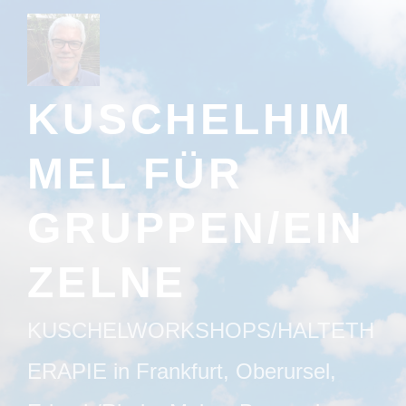
Zum
Inhalt
springen
KUSCHELHIM
MEL FÜR
GRUPPEN/EIN
ZELNE
KUSCHELWORKSHOPS/HALTETH
ERAPIE in Frankfurt, Oberursel,