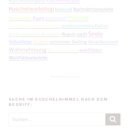
Kuscheltherapeut
Kuscheltherapie
Kuschelworkshop
liebevoll
Nachnährtankstelle
Priorität
Newsletter
Paare
platonisch
professionelles Berühren
professionelles Halten
Seele
professionelles Kuscheln
Regeln
sanft
Selbstliebe
Singles
verlorener Zwilling
Verwöhnevent
Wahrnehmung
Wertschätzung
wohlfühlen
Wohlfühltankstelle
SUCHE IM KUSCHELHIMMEL NACH DEM
BEGRIFF:
Suchen
Suche
nach: