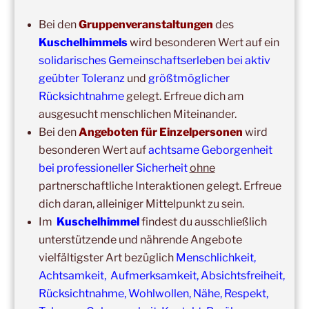
15:00
–
20:00
,
8. August 2026
–
Mainz
Kuschelhimmel 5h Kuscheln
Bei den
Gruppenveranstaltungen
des
Kuschelhimmels
wird besonderen Wert auf ein
14:00
–
19:00
,
29. August 2026
–
Boppard
solidarisches Gemeinschaftserleben bei aktiv
Kuschelhimmel 5h Kuscheln
geübter Toleranz
und
größtmöglicher
15:00
–
20:00
,
12. September 2026
–
Rücksichtnahme
gelegt. Erfreue dich am
Erbach/Rheingau Kuschelhimmel 5h Kuscheln
ausgesucht menschlichen Miteinander.
Bei den
Angeboten für Einzelpersonen
wird
Ganztags,
13. September 2026
–
Jahresgruppe
besonderen Wert auf
achtsame Geborgenheit
Ausbildung Berührungs- und Kuscheltrainer*in
bei professioneller Sicherheit
ohne
14:00
–
19:00
,
19. September 2026
–
Marburg
partnerschaftliche Interaktionen gelegt. Erfreue
Kuschelhimmel 5h mit Klangschalenbegleitung
dich daran, alleiniger Mittelpunkt zu sein.
Im
Kuschelhimmel
findest du ausschließlich
Wochenend-Event,
26. September 2026
–
27.
unterstützende und nährende Angebote
September 2026
–
Wochenende für 2:1 Ausbildung
vielfältigster Art bezüglich
Menschlichkeit,
14:00
–
20:00
,
3. Oktober 2026
–
Oberursel
Achtsamkeit, Aufmerksamkeit, Absichtsfreiheit,
Kuschelhimmel 6h
Rücksichtnahme, Wohlwollen, Nähe, Respekt,