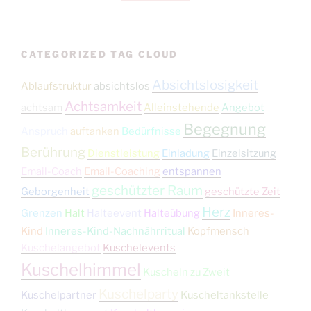
CATEGORIZED TAG CLOUD
Absichtslosigkeit
Ablaufstruktur
absichtslos
Achtsamkeit
achtsam
Alleinstehende
Angebot
Begegnung
Anspruch
auftanken
Bedürfnisse
Berührung
Dienstleistung
Einladung
Einzelsitzung
Email-Coach
Email-Coaching
entspannen
geschützter Raum
Geborgenheit
geschützte Zeit
Herz
Grenzen
Halt
Halteevent
Halteübung
Inneres-
Kind
Inneres-Kind-Nachnährritual
Kopfmensch
Kuschelangebot
Kuschelevents
Kuschelhimmel
Kuscheln zu Zweit
Kuschelparty
Kuschelpartner
Kuscheltankstelle