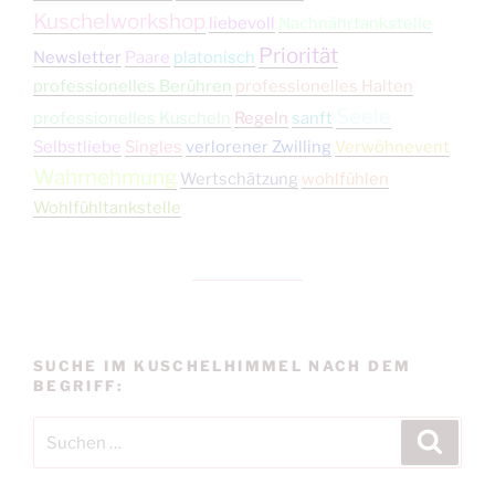
Kuschelworkshop
liebevoll
Nachnährtankstelle
Priorität
Newsletter
Paare
platonisch
professionelles Berühren
professionelles Halten
Seele
professionelles Kuscheln
Regeln
sanft
Selbstliebe
Singles
verlorener Zwilling
Verwöhnevent
Wahrnehmung
Wertschätzung
wohlfühlen
Wohlfühltankstelle
SUCHE IM KUSCHELHIMMEL NACH DEM
BEGRIFF:
Suchen
Suche
nach: