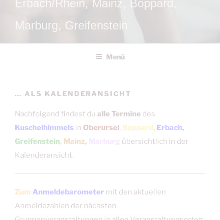
Erbach/Rhein, Mainz, Boppard,
Marburg, Greifenstein
Menü
… ALS KALENDERANSICHT
Nachfolgend findest du
alle Termine
des
Kuschelhimmels
in
Oberursel
,
Boppard
,
Erbach,
Greifenstein
,
Mainz,
Marburg
übersichtlich in der
Kalenderansicht.
Zum
Anmeldebarometer
mit den aktuellen
Anmeldezahlen der nächsten
Gruppenveranstaltungen in allen Veranstaltungsorten