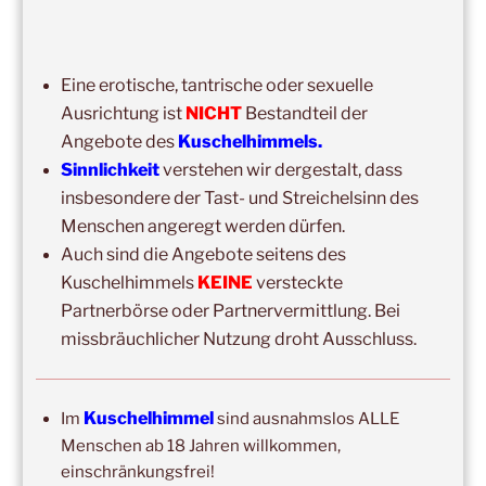
hier geht es zum
Impressum
Eine erotische, tantrische oder sexuelle
Ausrichtung ist
NICHT
Bestandteil der
Angebote des
Kuschelhimmels.
Sinnlichkeit
verstehen wir dergestalt, dass
insbesondere der Tast- und Streichelsinn des
Menschen angeregt werden dürfen.
NEWSLETTER-ANMELDUNG
Auch sind die Angebote seitens des
Vorname
Kuschelhimmels
KEINE
versteckte
Partnerbörse oder Partnervermittlung. Bei
missbräuchlicher Nutzung droht Ausschluss.
Nachname
Kuschelhimmel
Im
sind ausnahmslos ALLE
Email
Menschen ab 18 Jahren willkommen,
einschränkungsfrei!