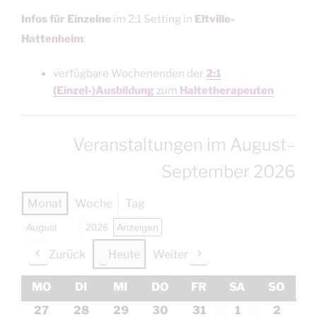
Infos für Einzelne
im 2:1 Setting in
Eltville-
Hattenheim
:
verfügbare Wochenenden der
2:1
(Einzel-)Ausbildung
zum
Haltetherapeuten
Veranstaltungen im August–
September 2026
Monat
Woche
Tag
Monat
Jahr
Zurück
Heute
Weiter
MO
MONTAG
DI
DIENSTAG
MI
MITTWOCH
DO
DONNERSTAG
FR
FREITAG
SA
SAMSTAG
SO
SONN
27
27.
28
28.
29
29.
30
30.
31
31.
1
1.
2
2.