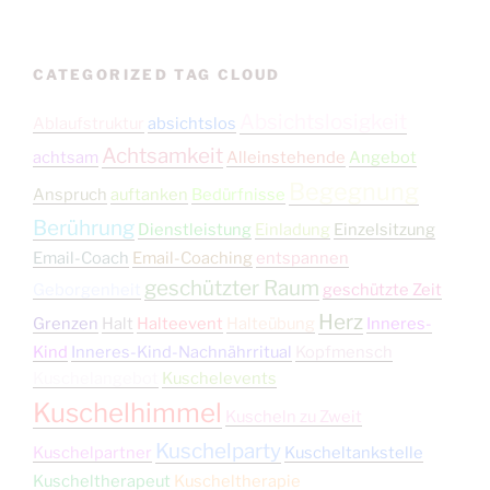
CATEGORIZED TAG CLOUD
Absichtslosigkeit
Ablaufstruktur
absichtslos
Achtsamkeit
achtsam
Alleinstehende
Angebot
Begegnung
Anspruch
auftanken
Bedürfnisse
Berührung
Dienstleistung
Einladung
Einzelsitzung
Email-Coach
Email-Coaching
entspannen
geschützter Raum
Geborgenheit
geschützte Zeit
Herz
Grenzen
Halt
Halteevent
Halteübung
Inneres-
Kind
Inneres-Kind-Nachnährritual
Kopfmensch
Kuschelangebot
Kuschelevents
Kuschelhimmel
Kuscheln zu Zweit
Kuschelparty
Kuschelpartner
Kuscheltankstelle
Kuscheltherapeut
Kuscheltherapie