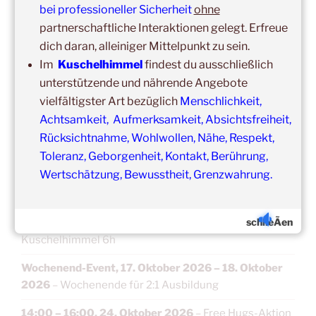
bei professioneller Sicherheit
ohne
Kuschelhimmel 5h Kuscheln
partnerschaftliche Interaktionen gelegt. Erfreue
15:00
–
20:00
,
12. September 2026
–
dich daran, alleiniger Mittelpunkt zu sein.
Erbach/Rheingau Kuschelhimmel 5h Kuscheln
Im
Kuschelhimmel
findest du ausschließlich
unterstützende und nährende Angebote
Ganztags,
13. September 2026
–
Jahresgruppe
vielfältigster Art bezüglich
Menschlichkeit,
Ausbildung Berührungs- und Kuscheltrainer*in
Achtsamkeit, Aufmerksamkeit, Absichtsfreiheit,
14:00
–
19:00
,
19. September 2026
–
Marburg
Rücksichtnahme, Wohlwollen, Nähe, Respekt,
Kuschelhimmel 5h mit Klangschalenbegleitung
Toleranz, Geborgenheit, Kontakt, Berührung,
Wertschätzung, Bewusstheit, Grenzwahrung.
Wochenend-Event,
26. September 2026
–
27.
September 2026
–
Wochenende für 2:1 Ausbildung
schlieÃen
14:00
–
20:00
,
3. Oktober 2026
–
Oberursel
Kuschelhimmel 6h
Wochenend-Event,
17. Oktober 2026
–
18. Oktober
2026
–
Wochenende für 2:1 Ausbildung
14:00
–
16:00
,
24. Oktober 2026
–
Free Hugs-Aktion