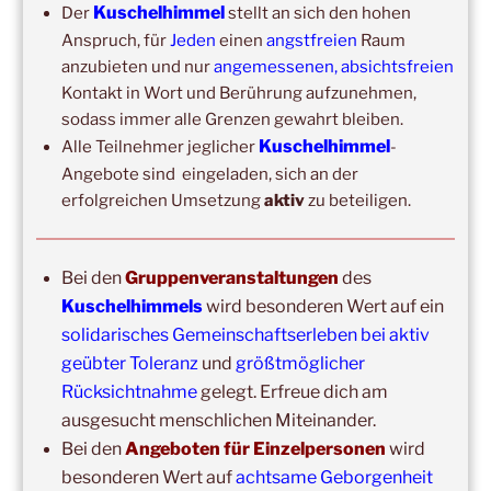
Kuschelhimmel
Der
stellt an sich den hohen
Ich bin
Anspruch, für
Jeden
einen
angstfreien
Raum
anzubieten und nur
angemessenen, absichtsfreien
Kontakt in Wort und Berührung aufzunehmen,
Erlaubst du die zweckgebundene Speicherung und
Verarbeitung deiner Daten gemäß DS-GVO?
sodass immer alle Grenzen gewahrt bleiben.
Kuschelhimmel
Alle Teilnehmer jeglicher
-
Angebote sind eingeladen, sich an der
Mit der Anmeldung akzeptiere ich die Regeln zur
erfolgreichen Umsetzung
aktiv
zu beteiligen.
Privatsphäre dieser Seite.
Bei den
Gruppenveranstaltungen
des
Kuschelhimmels
wird besonderen Wert auf ein
solidarisches Gemeinschaftserleben bei aktiv
geübter Toleranz
und
größtmöglicher
Rücksichtnahme
gelegt. Erfreue dich am
ausgesucht menschlichen Miteinander.
DIE NÄCHSTEN 8 VERANSTALTUNGEN:
Bei den
Angeboten für Einzelpersonen
wird
besonderen Wert auf
achtsame Geborgenheit
14:00
–
19:00
,
29. August 2026
–
Boppard