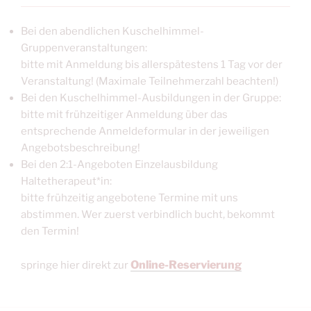
d
r
Bei den abendlichen Kuschelhimmel-
u
Gruppenveranstaltungen:
c
bitte mit Anmeldung bis allerspätestens 1 Tag vor der
k
e
Veranstaltung! (Maximale Teilnehmerzahl beachten!)
n
Bei den Kuschelhimmel-Ausbildungen in der Gruppe:
bitte mit frühzeitiger Anmeldung über das
entsprechende Anmeldeformular in der jeweiligen
Angebotsbeschreibung!
Bei den 2:1-Angeboten Einzelausbildung
Haltetherapeut*in:
bitte frühzeitig angebotene Termine mit uns
abstimmen. Wer zuerst verbindlich bucht, bekommt
den Termin!
Online-Reservierung
springe hier direkt zur