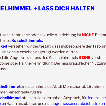
ELHIMMEL + LASS DICH HALTEN
inem
geschützten Raum
und in einer
orität genießt eine erwartungslose
ichtslosigkeit. Berühren möchte ich
e Wahrnehmung über den Körper ist
tische, tantrische oder sexuelle Ausrichtung ist
NICHT
Bestan
te des
Kuschelhimmels.
hkeit
verstehen wir dergestalt, dass insbesondere der Tast- u
ungen sind
weder
in sinnlichem
noch
in
elsinn des Menschen angeregt werden dürfen.
nd die Angebote seitens des Kuschelhimmels
KEINE
verstec
sexuellem Kontext zu sehen. Es geht
börse oder Partnervermittlung. Bei missbräuchlicher Nutzung
les Kuscheln, professionelles Halten,
uss.
enstleistung!
hungsnahe Interaktionen (Küssen oder
helhimmel
sind ausnahmslos ALLE Menschen ab 18 Jahren
men, einschränkungsfrei!
iner weiteren persönlichen Tabuzonen)
chelhimmel
stellt an sich den hohen Anspruch, für
Jeden
eine
Wir berühren nur
mit deiner
eien
Raum anzubieten und nur
angemessenen, absichtsfreien