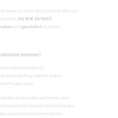
t, freue ich mich, dir zuzuhören. Was ich
u bieten,
SO WIE DU BIST
halten
und
geschätzt
zu fühlen.
inzelsitzung kommen?
einer Haltetherapie ist
it einem Anfang und mit einem
dere Prozess auch.
prächen besprechen wir immer, was
lches deine Motivation ist und wie dein
raus ergibt sich dein persönlicher