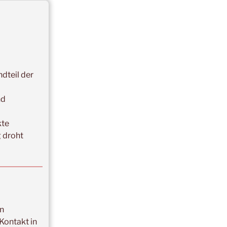
dteil der
nd
kte
 droht
n
Kontakt in