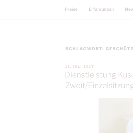
Preise
Erfahrungen
New
SCHLAGWORT:
GESCHÜT
VERÖFFENTLICHT
11. JULI 2017
AM
Dienstleistung Kus
Zweit/Einzelsitzun