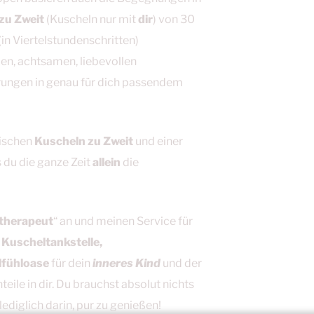
zu Zweit
(Kuscheln nur mit
dir
) von 30
(in Viertelstundenschritten)
ien, achtsamen, liebevollen
ungen in genau für dich passendem
ischen
Kuscheln zu Zweit
und einer
 du die ganze Zeit
allein
die
therapeut
“ an und meinen Service für
s
Kuscheltankstelle,
lfühloase
für dein
inneres Kind
und der
ile in dir. Du brauchst absolut nichts
lediglich darin, pur zu genießen!