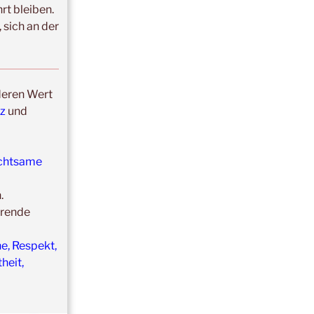
t bleiben.
 sich an der
deren Wert
nz
und
chtsame
n.
hrende
e, Respekt,
heit,