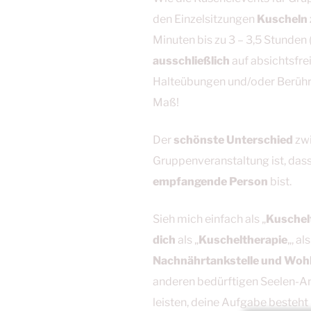
den Einzelsitzungen
Kuscheln 
Minuten bis zu 3 – 3,5 Stunden 
ausschließlich
auf absichtsfre
Halteübungen und/oder Berühr
Maß!
Der
schönste Unterschied
zw
Gruppenveranstaltung ist, dass
empfangende Person
bist.
Sieh mich einfach als „
Kuschel
dich
als „
Kuscheltherapie
„, al
Nachnährtankstelle und Woh
anderen bedürftigen Seelen-Ante
leisten, deine Aufgabe besteht 