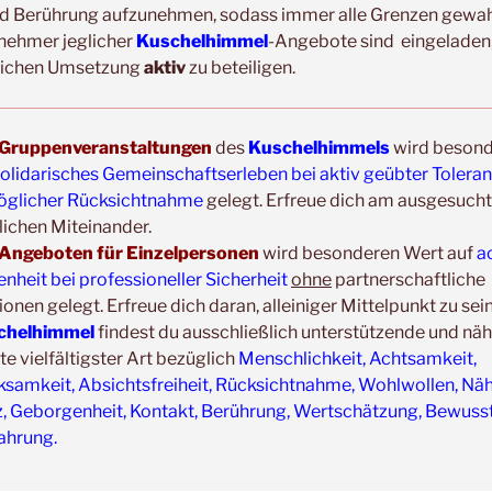
hließlich nur Körperbereiche
außerhalb
d Berührung aufzunehmen, sodass immer alle Grenzen gewahr
lnehmer jeglicher
Kuschelhimmel
-Angebote sind eingeladen,
eichen Umsetzung
aktiv
zu beteiligen.
n Service sind überschaubar; die
bar.
Gruppenveranstaltungen
des
Kuschelhimmels
wird beson
olidarisches Gemeinschaftserleben bei aktiv geübter Tolera
glicher Rücksichtnahme
gelegt. Erfreue dich am ausgesucht
ichen Miteinander.
inzelsitzung?
Angeboten für Einzelpersonen
wird besonderen Wert auf
a
heit bei professioneller Sicherheit
ohne
partnerschaftliche
uscheln zu Zweit
-Lass dich halten
ionen gelegt. Erfreue dich daran, alleiniger Mittelpunkt zu sei
Sitzen oder im Liegen halten, umarmen
chelhimmel
findest du ausschließlich unterstützende und nä
 vielfältigster Art bezüglich
Menschlichkeit, Achtsamkeit,
dabei angenehme Musik hören. Dies ist
samkeit, Absichtsfreiheit, Rücksichtnahme, Wohlwollen, Näh
uwendung und Aufmerksamkeit zu
z, Geborgenheit, Kontakt, Berührung, Wertschätzung, Bewusst
ahrung.
uscheln zu Zweit
laufend anpassen,