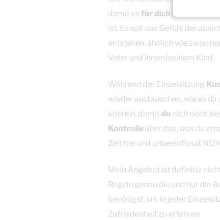
damit es
für dich
jederzeit un
ist. Es soll das Gefühl der a
entstehen, ähnlich wie zwisch
Vater und ihrem/seinem Kind.
Während der Einzelsitzung
Kus
wieder austauschen, wie es dir
können, damit
du
dich noch bes
Kontrolle
über das, was du em
Zeit frei und unbeeinflusst NEI
Mein Angebot ist definitiv nicht
Regeln genau die und nur die A
benötigst, um in jeder Einzel
Zufriedenheit zu erfahren.