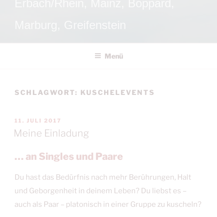
Erbach/Rhein, Mainz, Boppard,
Marburg, Greifenstein
Menü
SCHLAGWORT:
KUSCHELEVENTS
VERÖFFENTLICHT
11. JULI 2017
AM
Meine Einladung
… an Singles und Paare
Du hast das Bedürfnis nach mehr Berührungen, Halt
und Geborgenheit in deinem Leben? Du liebst es –
auch als Paar – platonisch in einer Gruppe zu kuscheln?