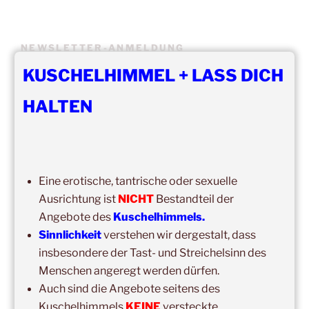
NEWSLETTER-ANMELDUNG
KUSCHELHIMMEL + LASS DICH
Vorname
HALTEN
Nachname
Email
Eine erotische, tantrische oder sexuelle
Ausrichtung ist
NICHT
Bestandteil der
Angebote des
Kuschelhimmels.
Ich bin
Sinnlichkeit
verstehen wir dergestalt, dass
insbesondere der Tast- und Streichelsinn des
Erlaubst du die zweckgebundene Speicherung und
Menschen angeregt werden dürfen.
Verarbeitung deiner Daten gemäß DS-GVO?
Auch sind die Angebote seitens des
Kuschelhimmels
KEINE
versteckte