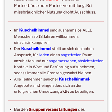
Partnerbörse oder Partnervermittlung. Bei
Mit der Anmeldung akzeptiere ich die Regeln zur
Privatsphäre dieser Seite.
missbräuchlicher Nutzung droht Ausschluss.
Kuschelhimmel
Im
sind ausnahmslos ALLE
Menschen ab 18 Jahren willkommen,
einschränkungsfrei!
Kuschelhimmel
Der
stellt an sich den hohen
Anspruch, für
Jeden
einen
angstfreien
Raum
anzubieten und nur
angemessenen, absichtsfreien
DIE NÄCHSTEN 8 VERANSTALTUNGEN:
Kontakt in Wort und Berührung aufzunehmen,
sodass immer alle Grenzen gewahrt bleiben.
15:00
–
20:00
,
8. August 2026
–
Mainz
Kuschelhimmel
Alle Teilnehmer jeglicher
-
Kuschelhimmel 5h Kuscheln
Angebote sind eingeladen, sich an der
14:00
–
19:00
,
29. August 2026
–
Boppard
erfolgreichen Umsetzung
aktiv
zu beteiligen.
Kuschelhimmel 5h Kuscheln
15:00
–
20:00
,
12. September 2026
–
Bei den
Gruppenveranstaltungen
des