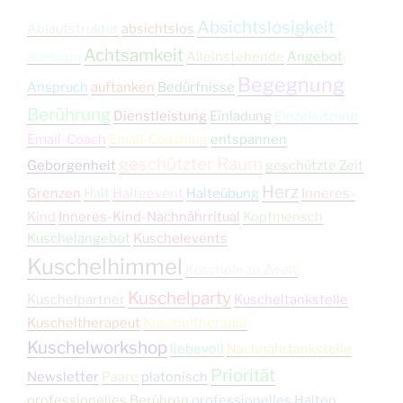
Absichtslosigkeit
Ablaufstruktur
absichtslos
Achtsamkeit
achtsam
Alleinstehende
Angebot
Begegnung
Anspruch
auftanken
Bedürfnisse
Berührung
Dienstleistung
Einladung
Einzelsitzung
Email-Coach
Email-Coaching
entspannen
geschützter Raum
Geborgenheit
geschützte Zeit
Herz
Grenzen
Halt
Halteevent
Halteübung
Inneres-
Kind
Inneres-Kind-Nachnährritual
Kopfmensch
Kuschelangebot
Kuschelevents
Kuschelhimmel
Kuscheln zu Zweit
Kuschelparty
Kuschelpartner
Kuscheltankstelle
Kuscheltherapeut
Kuscheltherapie
Kuschelworkshop
liebevoll
Nachnährtankstelle
Priorität
Newsletter
Paare
platonisch
professionelles Berühren
professionelles Halten