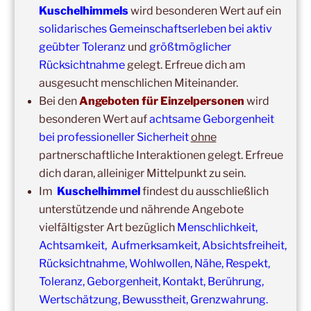
Erbach/Rheingau Kuschelhimmel 5h Kuscheln
Kuschelhimmels
wird besonderen Wert auf ein
solidarisches Gemeinschaftserleben bei aktiv
Ganztags,
13. September 2026
–
Jahresgruppe
geübter Toleranz
und
größtmöglicher
Ausbildung Berührungs- und Kuscheltrainer*in
Rücksichtnahme
gelegt. Erfreue dich am
14:00
–
19:00
,
19. September 2026
–
Marburg
ausgesucht menschlichen Miteinander.
Kuschelhimmel 5h mit Klangschalenbegleitung
Bei den
Angeboten für Einzelpersonen
wird
besonderen Wert auf
achtsame Geborgenheit
Wochenend-Event,
26. September 2026
–
27.
September 2026
–
Wochenende für 2:1 Ausbildung
bei professioneller Sicherheit
ohne
partnerschaftliche Interaktionen gelegt. Erfreue
14:00
–
20:00
,
3. Oktober 2026
–
Oberursel
dich daran, alleiniger Mittelpunkt zu sein.
Kuschelhimmel 6h
Im
Kuschelhimmel
findest du ausschließlich
Wochenend-Event,
17. Oktober 2026
–
18. Oktober
unterstützende und nährende Angebote
2026
–
Wochenende für 2:1 Ausbildung
vielfältigster Art bezüglich
Menschlichkeit,
Achtsamkeit, Aufmerksamkeit, Absichtsfreiheit,
14:00
–
16:00
,
24. Oktober 2026
–
Free Hugs-Aktion
Rücksichtnahme, Wohlwollen, Nähe, Respekt,
Frankfurt, Zeil (Nähe Konstabler Wache, vor H&M) 2h
Toleranz, Geborgenheit, Kontakt, Berührung,
Wertschätzung, Bewusstheit, Grenzwahrung.