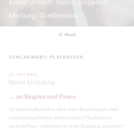
Erbach/Rhein, Mainz, Boppard,
Marburg, Greifenstein
Menü
SCHLAGWORT:
PLATONISCH
VERÖFFENTLICHT
11. JULI 2017
AM
Meine Einladung
… an Singles und Paare
Du hast das Bedürfnis nach mehr Berührungen, Halt
und Geborgenheit in deinem Leben? Du liebst es –
auch als Paar – platonisch in einer Gruppe zu kuscheln?