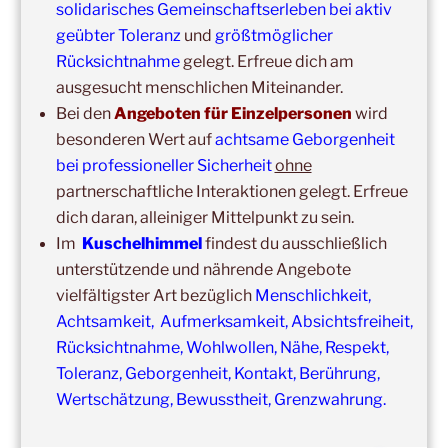
Ausbildung Berührungs- und Kuscheltrainer*in
solidarisches Gemeinschaftserleben bei aktiv
geübter Toleranz
und
größtmöglicher
14:00
–
19:00
,
19. September 2026
–
Marburg
Rücksichtnahme
gelegt. Erfreue dich am
Kuschelhimmel 5h mit Klangschalenbegleitung
ausgesucht menschlichen Miteinander.
Wochenend-Event,
26. September 2026
–
27.
Bei den
Angeboten für Einzelpersonen
wird
September 2026
–
Wochenende für 2:1 Ausbildung
besonderen Wert auf
achtsame Geborgenheit
bei professioneller Sicherheit
ohne
14:00
–
20:00
,
3. Oktober 2026
–
Oberursel
partnerschaftliche Interaktionen gelegt. Erfreue
Kuschelhimmel 6h
dich daran, alleiniger Mittelpunkt zu sein.
Wochenend-Event,
17. Oktober 2026
–
18. Oktober
Im
Kuschelhimmel
findest du ausschließlich
2026
–
Wochenende für 2:1 Ausbildung
unterstützende und nährende Angebote
vielfältigster Art bezüglich
Menschlichkeit,
14:00
–
16:00
,
24. Oktober 2026
–
Free Hugs-Aktion
Achtsamkeit, Aufmerksamkeit, Absichtsfreiheit,
Frankfurt, Zeil (Nähe Konstabler Wache, vor H&M) 2h
Rücksichtnahme, Wohlwollen, Nähe, Respekt,
Toleranz, Geborgenheit, Kontakt, Berührung,
Wertschätzung, Bewusstheit, Grenzwahrung.