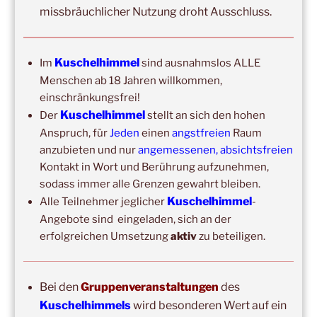
missbräuchlicher Nutzung droht Ausschluss.
Mit der Anmeldung akzeptiere ich die Regeln zur
Privatsphäre dieser Seite.
Kuschelhimmel
Im
sind ausnahmslos ALLE
Menschen ab 18 Jahren willkommen,
einschränkungsfrei!
Kuschelhimmel
Der
stellt an sich den hohen
Anspruch, für
Jeden
einen
angstfreien
Raum
anzubieten und nur
angemessenen, absichtsfreien
Kontakt in Wort und Berührung aufzunehmen,
DIE NÄCHSTEN 8 VERANSTALTUNGEN:
sodass immer alle Grenzen gewahrt bleiben.
Kuschelhimmel
Alle Teilnehmer jeglicher
-
14:00
–
19:00
,
29. August 2026
–
Boppard
Angebote sind eingeladen, sich an der
Kuschelhimmel 5h Kuscheln
erfolgreichen Umsetzung
aktiv
zu beteiligen.
15:00
–
20:00
,
12. September 2026
–
Erbach/Rheingau Kuschelhimmel 5h Kuscheln
Bei den
Gruppenveranstaltungen
des
Ganztags,
13. September 2026
–
Jahresgruppe
Kuschelhimmels
wird besonderen Wert auf ein