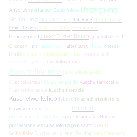
Begegnung
Anspruch
auftanken
Bedürfnisse
Berührung
Dienstleistung
Einladung
Einzelsitzung
Email-Coach
Email-Coaching
entspannen
geschützter Raum
Geborgenheit
geschützte Zeit
Herz
Grenzen
Halt
Halteevent
Halteübung
Inneres-
Kind
Inneres-Kind-Nachnährritual
Kopfmensch
Kuschelangebot
Kuschelevents
Kuschelhimmel
Kuscheln zu Zweit
Kuschelparty
Kuschelpartner
Kuscheltankstelle
Kuscheltherapeut
Kuscheltherapie
Kuschelworkshop
liebevoll
Nachnährtankstelle
Priorität
Newsletter
Paare
platonisch
professionelles Berühren
professionelles Halten
Seele
professionelles Kuscheln
Regeln
sanft
Selbstliebe
Singles
verlorener Zwilling
Verwöhnevent