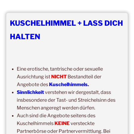
NEWSLETTER-ANMELDUNG
KUSCHELHIMMEL + LASS DICH
Vorname
HALTEN
Nachname
Eine erotische, tantrische oder sexuelle
Email
Ausrichtung ist
NICHT
Bestandteil der
Angebote des
Kuschelhimmels.
Sinnlichkeit
verstehen wir dergestalt, dass
Ich bin
insbesondere der Tast- und Streichelsinn des
Menschen angeregt werden dürfen.
Auch sind die Angebote seitens des
Erlaubst du die zweckgebundene Speicherung und
Verarbeitung deiner Daten gemäß DS-GVO?
Kuschelhimmels
KEINE
versteckte
Partnerbörse oder Partnervermittlung. Bei