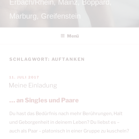
Erbach/Rhein, Mainz, Boppard,
Marburg, Greifenstein
Menü
SCHLAGWORT:
AUFTANKEN
VERÖFFENTLICHT
11. JULI 2017
AM
Meine Einladung
… an Singles und Paare
Du hast das Bedürfnis nach mehr Berührungen, Halt
und Geborgenheit in deinem Leben? Du liebst es –
auch als Paar – platonisch in einer Gruppe zu kuscheln?