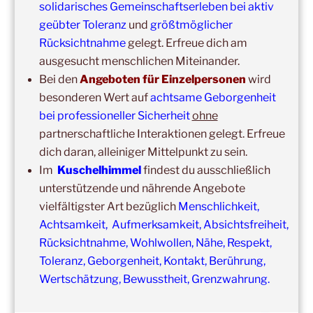
Ausbildung Berührungs- und Kuscheltrainer*in
solidarisches Gemeinschaftserleben bei aktiv
geübter Toleranz
und
größtmöglicher
14:00
–
19:00
,
19. September 2026
–
Marburg
Rücksichtnahme
gelegt. Erfreue dich am
Kuschelhimmel 5h mit Klangschalenbegleitung
ausgesucht menschlichen Miteinander.
Wochenend-Event,
26. September 2026
–
27.
Bei den
Angeboten für Einzelpersonen
wird
September 2026
–
Wochenende für 2:1 Ausbildung
besonderen Wert auf
achtsame Geborgenheit
bei professioneller Sicherheit
ohne
14:00
–
20:00
,
3. Oktober 2026
–
Oberursel
partnerschaftliche Interaktionen gelegt. Erfreue
Kuschelhimmel 6h
dich daran, alleiniger Mittelpunkt zu sein.
Wochenend-Event,
17. Oktober 2026
–
18. Oktober
Im
Kuschelhimmel
findest du ausschließlich
2026
–
Wochenende für 2:1 Ausbildung
unterstützende und nährende Angebote
vielfältigster Art bezüglich
Menschlichkeit,
14:00
–
16:00
,
24. Oktober 2026
–
Free Hugs-Aktion
Achtsamkeit, Aufmerksamkeit, Absichtsfreiheit,
Frankfurt, Zeil (Nähe Konstabler Wache, vor H&M) 2h
Rücksichtnahme, Wohlwollen, Nähe, Respekt,
Toleranz, Geborgenheit, Kontakt, Berührung,
Wertschätzung, Bewusstheit, Grenzwahrung.