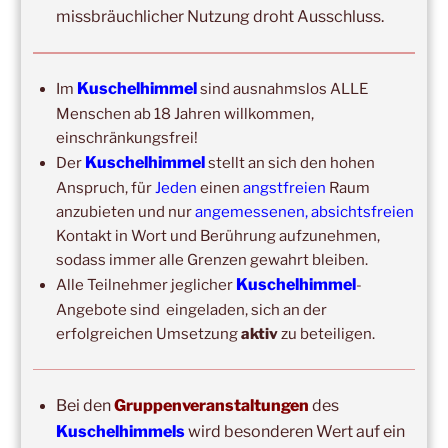
missbräuchlicher Nutzung droht Ausschluss.
Mit der Anmeldung akzeptiere ich die Regeln zur
Privatsphäre dieser Seite.
Kuschelhimmel
Im
sind ausnahmslos ALLE
Menschen ab 18 Jahren willkommen,
einschränkungsfrei!
Kuschelhimmel
Der
stellt an sich den hohen
Anspruch, für
Jeden
einen
angstfreien
Raum
anzubieten und nur
angemessenen, absichtsfreien
Kontakt in Wort und Berührung aufzunehmen,
DIE NÄCHSTEN 8 VERANSTALTUNGEN:
sodass immer alle Grenzen gewahrt bleiben.
Kuschelhimmel
Alle Teilnehmer jeglicher
-
14:00
–
19:00
,
29. August 2026
–
Boppard
Angebote sind eingeladen, sich an der
Kuschelhimmel 5h Kuscheln
erfolgreichen Umsetzung
aktiv
zu beteiligen.
15:00
–
20:00
,
12. September 2026
–
Erbach/Rheingau Kuschelhimmel 5h Kuscheln
Bei den
Gruppenveranstaltungen
des
Ganztags,
13. September 2026
–
Jahresgruppe
Kuschelhimmels
wird besonderen Wert auf ein