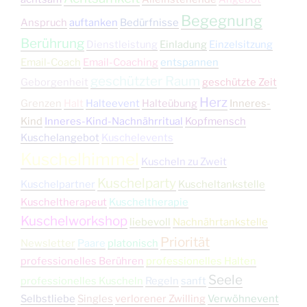
Begegnung
Anspruch
auftanken
Bedürfnisse
Berührung
Dienstleistung
Einladung
Einzelsitzung
Email-Coach
Email-Coaching
entspannen
geschützter Raum
Geborgenheit
geschützte Zeit
Herz
Grenzen
Halt
Halteevent
Halteübung
Inneres-
Kind
Inneres-Kind-Nachnährritual
Kopfmensch
Kuschelangebot
Kuschelevents
Kuschelhimmel
Kuscheln zu Zweit
Kuschelparty
Kuschelpartner
Kuscheltankstelle
Kuscheltherapeut
Kuscheltherapie
Kuschelworkshop
liebevoll
Nachnährtankstelle
Priorität
Newsletter
Paare
platonisch
professionelles Berühren
professionelles Halten
Seele
professionelles Kuscheln
Regeln
sanft
Selbstliebe
Singles
verlorener Zwilling
Verwöhnevent