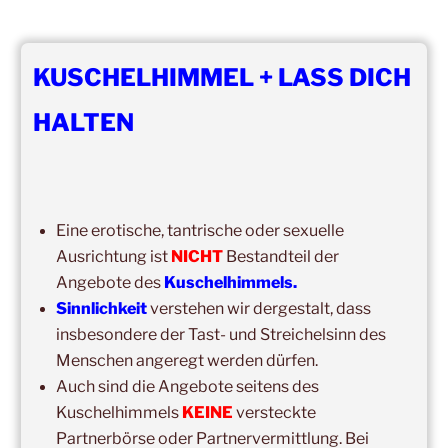
NEWSLETTER-ANMELDUNG
KUSCHELHIMMEL + LASS DICH
Vorname
HALTEN
Nachname
Eine erotische, tantrische oder sexuelle
Email
Ausrichtung ist
NICHT
Bestandteil der
Angebote des
Kuschelhimmels.
Sinnlichkeit
verstehen wir dergestalt, dass
Ich bin
insbesondere der Tast- und Streichelsinn des
Menschen angeregt werden dürfen.
Auch sind die Angebote seitens des
Erlaubst du die zweckgebundene Speicherung und
Verarbeitung deiner Daten gemäß DS-GVO?
Kuschelhimmels
KEINE
versteckte
Partnerbörse oder Partnervermittlung. Bei