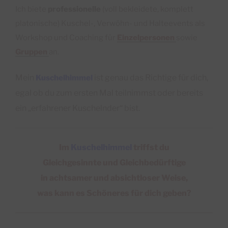
Ich biete
professionelle
(voll bekleidete, komplett
platonische) Kuschel-, Verwöhn- und Halteevents als
Workshop und Coaching für
Einzelpersonen
sowie
Gruppen
an.
Mein
ist genau das Richtige für dich,
Kuschelhimmel
egal ob du zum ersten Mal teilnimmst oder bereits
ein „erfahrener Kuschelnder“ bist.
Im
Kuschelhimmel
triffst du
Gleichgesinnte und Gleichbedürftige
in achtsamer und absichtloser Weise,
was kann es Schöneres für dich geben?