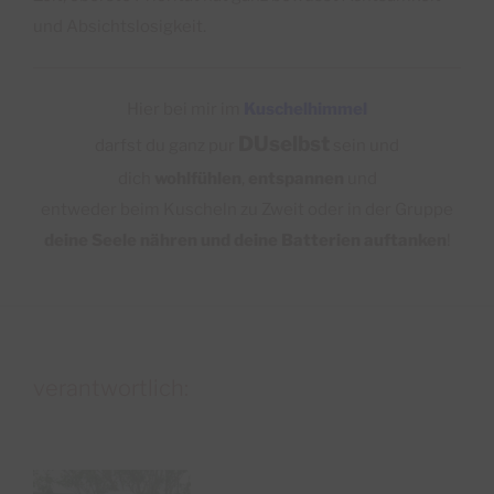
und Absichtslosigkeit.
Hier bei mir im
Kuschelhimmel
DUselbst
darfst du ganz pur
sein und
dich
wohlfühlen
,
entspannen
und
entweder beim Kuscheln zu Zweit oder in der Gruppe
deine Seele nähren und deine Batterien auftanken
!
verantwortlich: