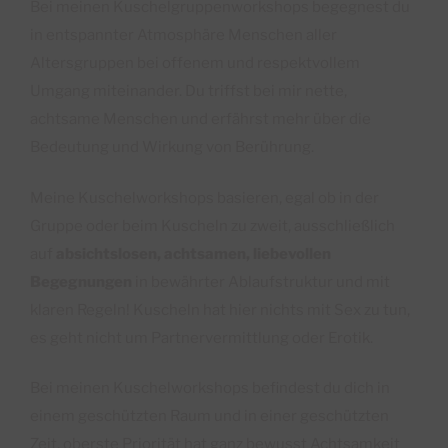
Bei meinen Kuschelgruppenworkshops begegnest du
in entspannter Atmosphäre Menschen aller
Altersgruppen bei offenem und respektvollem
Umgang miteinander. Du triffst bei mir nette,
achtsame Menschen und erfährst mehr über die
Bedeutung und Wirkung von Berührung.
Meine Kuschelworkshops basieren, egal ob in der
Gruppe oder beim Kuscheln zu zweit, ausschließlich
auf
absichtslosen, achtsamen, liebevollen
Begegnungen
in bewährter Ablaufstruktur und mit
klaren Regeln! Kuscheln hat hier nichts mit Sex zu tun,
es geht nicht um Partnervermittlung oder Erotik.
Bei meinen Kuschelworkshops befindest du dich in
einem geschützten Raum und in einer geschützten
Zeit, oberste Priorität hat ganz bewusst Achtsamkeit