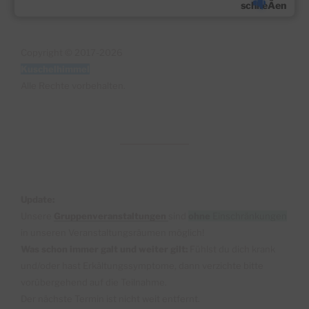
schlieÃen
Copyright © 2017-2026
Kuschelhimmel
Alle Rechte vorbehalten.
Update:
Unsere
Gruppenveranstaltungen
sind
ohne
Einschränkungen
in unseren Veranstaltungsräumen möglich!
Was schon immer galt und weiter gilt:
Fühlst du dich krank
und/oder hast Erkältungssymptome, dann verzichte bitte
vorübergehend auf die Teilnahme.
Der nächste Termin ist nicht weit entfernt.