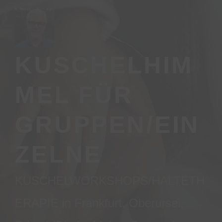
Zum
Inhalt
springen
KUSCHELHIM
MEL FÜR
GRUPPEN/EIN
ZELNE
KUSCHELWORKSHOPS/HALTETH
ERAPIE in Frankfurt, Oberursel,