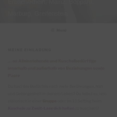
Erbach/Rhein, Mainz, Boppard,
Marburg, Greifenstein
Menü
MEINE EINLADUNG
… an Alleinstehende und Kuschelbedürftige
innerhalb und außerhalb von Beziehungen sowie
Paare
Du hast das Bedürfnis nach mehr Berührungen, Halt
und Geborgenheit in deinem Leben? Du liebst es, rein
platonisch in einer
Gruppe
oder im 1:1 Setting beim
Kuscheln zu Zweit-Lass dich halten
zu kuscheln?