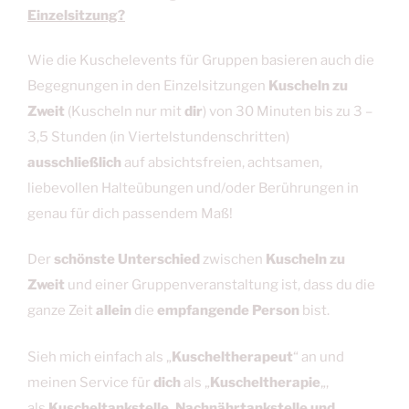
Einzelsitzung?
Wie die Kuschelevents für Gruppen basieren auch die
Begegnungen in den Einzelsitzungen
Kuscheln zu
Zweit
(Kuscheln nur mit
dir
) von 30 Minuten bis zu 3 –
3,5 Stunden (in Viertelstundenschritten)
ausschließlich
auf absichtsfreien, achtsamen,
liebevollen Halteübungen und/oder Berührungen in
genau für dich passendem Maß!
Der
schönste Unterschied
zwischen
Kuscheln zu
Zweit
und einer Gruppenveranstaltung ist, dass du die
ganze Zeit
allein
die
empfangende Person
bist.
Sieh mich einfach als „
Kuscheltherapeut
“ an und
meinen Service für
dich
als „
Kuscheltherapie
„,
als
Kuscheltankstelle, Nachnährtankstelle und