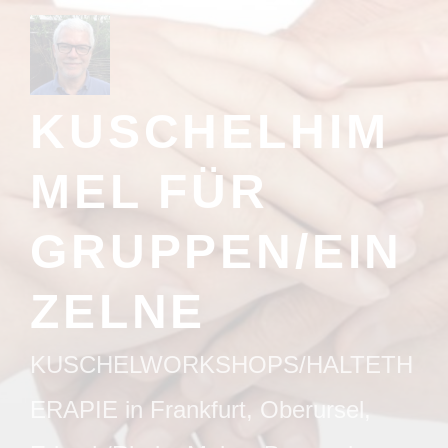
Zum
Inhalt
springen
KUSCHELHIM
MEL FÜR
GRUPPEN/EIN
ZELNE
KUSCHELWORKSHOPS/HALTETH
ERAPIE in Frankfurt, Oberursel,