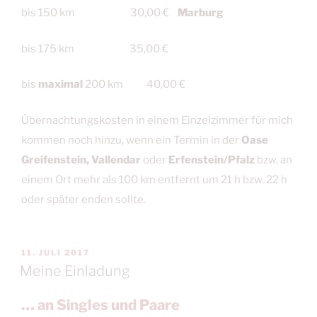
bis 150 km 30,00 €
Marburg
bis 175 km 35,00 €
bis
maximal
200 km 40,00 €
Übernachtungskosten in einem Einzelzimmer für mich
kommen noch hinzu, wenn ein Termin in der
Oase
Greifenstein
,
Vallendar
oder
Erfenstein/Pfalz
bzw. an
einem Ort mehr als 100 km entfernt um 21 h bzw. 22 h
oder später enden sollte.
VERÖFFENTLICHT
11. JULI 2017
AM
Meine Einladung
… an Singles und Paare