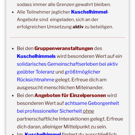
sodass immer alle Grenzen gewahrt bleiben.
Deine anfängliche (und unbedingt erforderliche)
Kuschelhimmel
Alle Teilnehmer jeglicher
-
Angebote sind eingeladen, sich an der
Beratung ist frei und unverbindlich. Eine Einzelsitzung
erfolgreichen Umsetzung
aktiv
zu beteiligen.
Kuscheln zu Zweit
kostet 1,00 € pro Minute für die
erste Stunde. Da mein persönlicher
Vorbereitungsaufwand pro Einzelsitzung für mich
Bei den
Gruppenveranstaltungen
des
immer der gleiche ist sind kürzere Einzelsitzungen als
Kuschelhimmels
wird besonderen Wert auf ein
60 Minuten etwas teurer pro Minute. Innerhalb der
solidarisches Gemeinschaftserleben bei aktiv
ersten Stunde eines Termins:
geübter Toleranz
und
größtmöglicher
30 Minuten =
40,00 €
45 Minuten =
50,00 €
60
Rücksichtnahme
gelegt. Erfreue dich am
ausgesucht menschlichen Miteinander.
Minuten =
60,00 €
Bei den
Angeboten für Einzelpersonen
wird
Längere Termine als 1 Stunde sind in 15-
besonderen Wert auf
achtsame Geborgenheit
Minuten-Schritten möglich:
15,00 € für je 15
bei professioneller Sicherheit
ohne
min Verlängerung
, zum Beispiel: 1,5 Stunden
partnerschaftliche Interaktionen gelegt. Erfreue
90,00 €,
2,0 Stunden
120,00 €,
2,5 Stunden
dich daran, alleiniger Mittelpunkt zu sein.
150,00 € usw.
Im
Kuschelhimmel
findest du ausschließlich