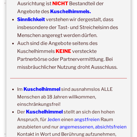
Welche Einzelsitzungslängen gibt es?
Ausrichtung ist
NICHT
Bestandteil der
Angebote des
Kuschelhimmels.
Innerhalb der ersten Stunde können drei verschiedene
Sinnlichkeit
verstehen wir dergestalt, dass
Pakete
Kuscheln zu Zweit
gebucht werden, danach
insbesondere der Tast- und Streichelsinn des
Menschen angeregt werden dürfen.
zusätzlich Pakete in Viertelstunden-Schritten. Die
Auch sind die Angebote seitens des
Maximalzeit beträgt ungefähr 3 bis 4 Stunden. Die
Kuschelhimmels
KEINE
versteckte
erste Einzelsitzung sollte für dich 1 bis max. 2 Stunden
Partnerbörse oder Partnervermittlung. Bei
wegen der Intensität und der tiefgreifend neuen
missbräuchlicher Nutzung droht Ausschluss.
Erfahrung nicht überschreiten. Die gebuchte Zeit muss
nicht von Anfang an fix feststehen und bleiben; du hast
jederzeit die Möglichkeit, spontan zu verkürzen oder
Kuschelhimmel
Im
sind ausnahmslos ALLE
auch zu verlängern. Bei
Hausbesuchen
entspricht die
Menschen ab 18 Jahren willkommen,
Buchungszeit mindestens der Zeit meiner Anfahrt.
einschränkungsfrei!
Kuschelhimmel
Der
stellt an sich den hohen
Anspruch, für
Jeden
einen
angstfreien
Raum
anzubieten und nur
angemessenen, absichtsfreien
Wieviel kostet eine Einzelsitzung?
Kontakt in Wort und Berührung aufzunehmen,