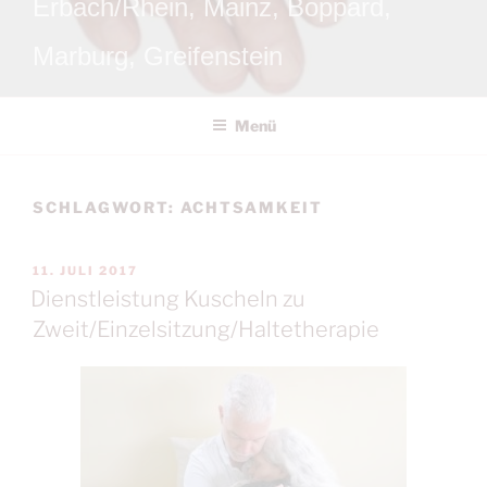
Erbach/Rhein, Mainz, Boppard,
Marburg, Greifenstein
Menü
SCHLAGWORT:
ACHTSAMKEIT
VERÖFFENTLICHT
11. JULI 2017
AM
Dienstleistung Kuscheln zu
Zweit/Einzelsitzung/Haltetherapie