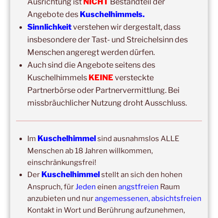
Ausrichtung ist
NICHT
Bestandteil der
Angebote des
Kuschelhimmels.
Sinnlichkeit
verstehen wir dergestalt, dass
insbesondere der Tast- und Streichelsinn des
Menschen angeregt werden dürfen.
Auch sind die Angebote seitens des
Kuschelhimmels
KEINE
versteckte
Partnerbörse oder Partnervermittlung. Bei
DIE NÄCHSTEN 8 VERANSTALTUNGEN:
missbräuchlicher Nutzung droht Ausschluss.
15:00
–
20:00
,
8. August 2026
–
Mainz
Kuschelhimmel 5h Kuscheln
Kuschelhimmel
Im
sind ausnahmslos ALLE
14:00
–
19:00
,
29. August 2026
–
Boppard
Menschen ab 18 Jahren willkommen,
Kuschelhimmel 5h Kuscheln
einschränkungsfrei!
Kuschelhimmel
Der
stellt an sich den hohen
15:00
–
20:00
,
12. September 2026
–
Anspruch, für
Jeden
einen
angstfreien
Raum
Erbach/Rheingau Kuschelhimmel 5h Kuscheln
anzubieten und nur
angemessenen, absichtsfreien
Kontakt in Wort und Berührung aufzunehmen,
Ganztags,
13. September 2026
–
Jahresgruppe