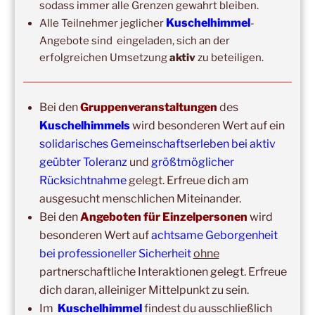
sodass immer alle Grenzen gewahrt bleiben.
Ausbildung Berührungs- und Kuscheltrainer*in
Kuschelhimmel
Alle Teilnehmer jeglicher
-
14:00
–
19:00
,
19. September 2026
–
Marburg
Angebote sind eingeladen, sich an der
Kuschelhimmel 5h mit Klangschalenbegleitung
erfolgreichen Umsetzung
aktiv
zu beteiligen.
Wochenend-Event,
26. September 2026
–
27.
September 2026
–
Wochenende für 2:1 Ausbildung
Bei den
Gruppenveranstaltungen
des
14:00
–
20:00
,
3. Oktober 2026
–
Oberursel
Kuschelhimmels
wird besonderen Wert auf ein
Kuschelhimmel 6h
solidarisches Gemeinschaftserleben bei aktiv
geübter Toleranz
und
größtmöglicher
Wochenend-Event,
17. Oktober 2026
–
18. Oktober
Rücksichtnahme
gelegt. Erfreue dich am
2026
–
Wochenende für 2:1 Ausbildung
ausgesucht menschlichen Miteinander.
Bei den
Angeboten für Einzelpersonen
wird
besonderen Wert auf
achtsame Geborgenheit
bei professioneller Sicherheit
ohne
partnerschaftliche Interaktionen gelegt. Erfreue
dich daran, alleiniger Mittelpunkt zu sein.
Im
Kuschelhimmel
findest du ausschließlich