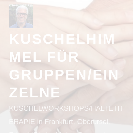
Zum
Inhalt
springen
KUSCHELHIM
MEL FÜR
GRUPPEN/EIN
ZELNE
KUSCHELWORKSHOPS/HALTETH
ERAPIE in Frankfurt, Oberursel,