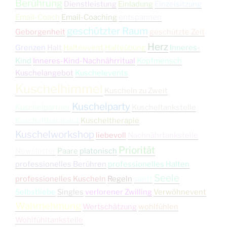
Berührung
Dienstleistung
Einladung
Einzelsitzung
Email-Coach
Email-Coaching
entspannen
geschützter Raum
Geborgenheit
geschützte Zeit
Herz
Grenzen
Halt
Halteevent
Halteübung
Inneres-
Kind
Inneres-Kind-Nachnährritual
Kopfmensch
Kuschelangebot
Kuschelevents
Kuschelhimmel
Kuscheln zu Zweit
Kuschelparty
Kuschelpartner
Kuscheltankstelle
Kuscheltherapeut
Kuscheltherapie
Kuschelworkshop
liebevoll
Nachnährtankstelle
Priorität
Newsletter
Paare
platonisch
professionelles Berühren
professionelles Halten
Seele
professionelles Kuscheln
Regeln
sanft
Selbstliebe
Singles
verlorener Zwilling
Verwöhnevent
Wahrnehmung
Wertschätzung
wohlfühlen
Wohlfühltankstelle