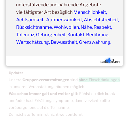
unterstützende und nährende Angebote
Copyright © 2017-2026
vielfältigster Art bezüglich
Menschlichkeit,
Kuschelhimmel
Achtsamkeit, Aufmerksamkeit, Absichtsfreiheit,
Alle Rechte vorbehalten.
Rücksichtnahme, Wohlwollen, Nähe, Respekt,
Toleranz, Geborgenheit, Kontakt, Berührung,
Wertschätzung, Bewusstheit, Grenzwahrung.
schlieÃen
Update:
Unsere
Gruppenveranstaltungen
sind
ohne
Einschränkungen
in unseren Veranstaltungsräumen möglich!
Was schon immer galt und weiter gilt:
Fühlst du dich krank
und/oder hast Erkältungssymptome, dann verzichte bitte
vorübergehend auf die Teilnahme.
Der nächste Termin ist nicht weit entfernt.