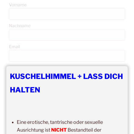
Vorname
Nachname
Email
Ich bin
KUSCHELHIMMEL + LASS DICH
HALTEN
Erlaubst du die zweckgebundene Speicherung und
Verarbeitung deiner Daten gemäß DS-GVO?
Mit der Anmeldung akzeptiere ich die Regeln zur
Privatsphäre dieser Seite.
Eine erotische, tantrische oder sexuelle
Ausrichtung ist
NICHT
Bestandteil der