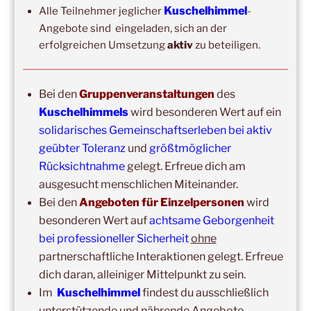
Kuschelhimmel
Alle Teilnehmer jeglicher
-
Wochenend-Event,
26. September 2026
–
27.
September 2026
–
Wochenende für 2:1 Ausbildung
Angebote sind eingeladen, sich an der
erfolgreichen Umsetzung
aktiv
zu beteiligen.
14:00
–
20:00
,
3. Oktober 2026
–
Oberursel
Kuschelhimmel 6h
Bei den
Gruppenveranstaltungen
des
Wochenend-Event,
17. Oktober 2026
–
18. Oktober
Kuschelhimmels
wird besonderen Wert auf ein
2026
–
Wochenende für 2:1 Ausbildung
solidarisches Gemeinschaftserleben bei aktiv
14:00
–
16:00
,
24. Oktober 2026
–
Free Hugs-Aktion
geübter Toleranz
und
größtmöglicher
Frankfurt, Zeil (Nähe Konstabler Wache, vor H&M) 2h
Rücksichtnahme
gelegt. Erfreue dich am
ausgesucht menschlichen Miteinander.
Bei den
Angeboten für Einzelpersonen
wird
besonderen Wert auf
achtsame Geborgenheit
bei professioneller Sicherheit
ohne
partnerschaftliche Interaktionen gelegt. Erfreue
dich daran, alleiniger Mittelpunkt zu sein.
Im
Kuschelhimmel
findest du ausschließlich
unterstützende und nährende Angebote