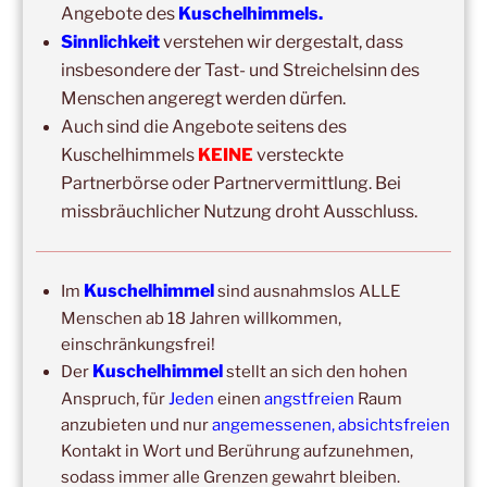
Angebote des
Kuschelhimmels.
Sinnlichkeit
verstehen wir dergestalt, dass
insbesondere der Tast- und Streichelsinn des
Menschen angeregt werden dürfen.
Auch sind die Angebote seitens des
Kuschelhimmels
KEINE
versteckte
DIE NÄCHSTEN 8 VERANSTALTUNGEN:
Partnerbörse oder Partnervermittlung. Bei
missbräuchlicher Nutzung droht Ausschluss.
14:00
–
19:00
,
29. August 2026
–
Boppard
Kuschelhimmel 5h Kuscheln
Kuschelhimmel
Im
sind ausnahmslos ALLE
15:00
–
20:00
,
12. September 2026
–
Menschen ab 18 Jahren willkommen,
Erbach/Rheingau Kuschelhimmel 5h Kuscheln
einschränkungsfrei!
Ganztags,
13. September 2026
–
Jahresgruppe
Kuschelhimmel
Der
stellt an sich den hohen
Ausbildung Berührungs- und Kuscheltrainer*in
Anspruch, für
Jeden
einen
angstfreien
Raum
anzubieten und nur
angemessenen, absichtsfreien
14:00
–
19:00
,
19. September 2026
–
Marburg
Kontakt in Wort und Berührung aufzunehmen,
Kuschelhimmel 5h mit Klangschalenbegleitung
sodass immer alle Grenzen gewahrt bleiben.