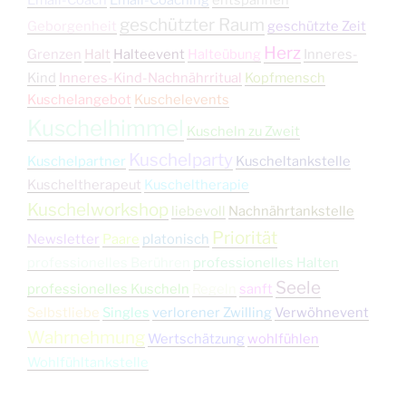
geschützter Raum
Geborgenheit
geschützte Zeit
Herz
Grenzen
Halt
Halteevent
Halteübung
Inneres-
Kind
Inneres-Kind-Nachnährritual
Kopfmensch
Kuschelangebot
Kuschelevents
Kuschelhimmel
Kuscheln zu Zweit
Kuschelparty
Kuschelpartner
Kuscheltankstelle
Kuscheltherapeut
Kuscheltherapie
Kuschelworkshop
liebevoll
Nachnährtankstelle
Priorität
Newsletter
Paare
platonisch
professionelles Berühren
professionelles Halten
Seele
professionelles Kuscheln
Regeln
sanft
Selbstliebe
Singles
verlorener Zwilling
Verwöhnevent
Wahrnehmung
Wertschätzung
wohlfühlen
Wohlfühltankstelle