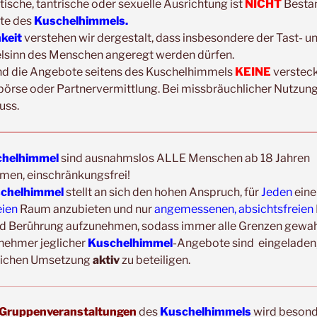
tische, tantrische oder sexuelle Ausrichtung ist
NICHT
Bestan
Update:
te des
Kuschelhimmels.
Unsere
Gruppenveranstaltungen
sind
ohne
Ein
hkeit
verstehen wir dergestalt, dass insbesondere der Tast- u
Veranstaltungsräumen möglich!
elsinn des Menschen angeregt werden dürfen.
Was schon immer galt und weiter gilt:
Fühlst d
nd die Angebote seitens des Kuschelhimmels
KEINE
verstec
Erkältungssymptome, dann verzichte bitte vorü
börse oder Partnervermittlung. Bei missbräuchlicher Nutzung
Der nächste Termin ist nicht weit entfernt.
uss.
helhimmel
sind ausnahmslos ALLE Menschen ab 18 Jahren
men, einschränkungsfrei!
chelhimmel
stellt an sich den hohen Anspruch, für
Jeden
eine
eien
Raum anzubieten und nur
angemessenen, absichtsfreien
ERFAHRUNGSBERICHTE/TEILNEHMERST
d Berührung aufzunehmen, sodass immer alle Grenzen gewahr
Heike
lnehmer jeglicher
Kuschelhimmel
-Angebote sind eingeladen,
Heute hatte ich mein erstes Kuscheltreffen (
eichen Umsetzung
aktiv
zu beteiligen.
und gleich vorweg gesagt- ich komme wieder😃 
liebevolle Organisation und der völlig sichere...
Gruppenveranstaltungen
des
Kuschelhimmels
wird beson
Dana