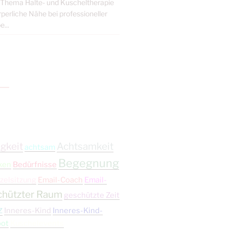
s Thema Halte- und Kuscheltherapie
erliche Nähe bei professioneller
...
gkeit
Achtsamkeit
achtsam
Begegnung
ken
Bedürfnisse
zelsitzung
Email-Coach
Email-
chützter Raum
geschützte Zeit
z
Inneres-Kind
Inneres-Kind-
bot
Kuschelevents