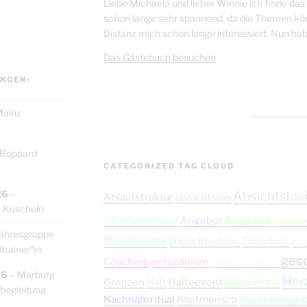
Liebe Michaela und lieber Winnie ich finde da
schon lange sehr spannend, da die Themen körp
Distanz mich schon lange interessiert. Nun habe
Das Gästebuch besuchen
NGEN:
ainz
Boppard
CATEGORIZED TAG CLOUD
26
–
Absichtslosi
Ablaufstruktur
absichtslos
 Kuscheln
Alleinstehende
Angebot
Anspruch
auftan
ahresgruppe
Berührung
Dienstleistung
Einladung
Ein
rainer*in
ges
Coaching
entspannen
Geborgenheit
26
–
Marburg
Her
Grenzen
Halt
Halteevent
Halteübung
begleitung
Nachnährritual
Kopfmensch
Kuschelange