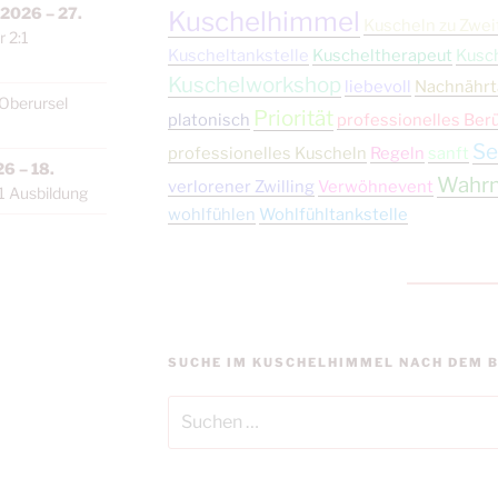
 2026
–
27.
Kuschelhimmel
Kuscheln zu Zwei
 2:1
Kuscheltankstelle
Kuscheltherapeut
Kusc
Kuschelworkshop
liebevoll
Nachnährt
Oberursel
Priorität
platonisch
professionelles Ber
Se
professionelles Kuscheln
Regeln
sanft
26
–
18.
Wahr
verlorener Zwilling
Verwöhnevent
1 Ausbildung
wohlfühlen
Wohlfühltankstelle
SUCHE IM KUSCHELHIMMEL NACH DEM B
Suchen
nach: