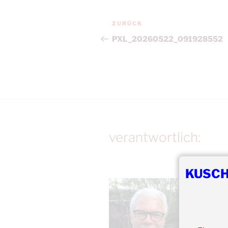
Beitragsnavigation
Vorheriger
ZURÜCK
Beitrag
PXL_20260522_091928552
verantwortlich:
KUSCH