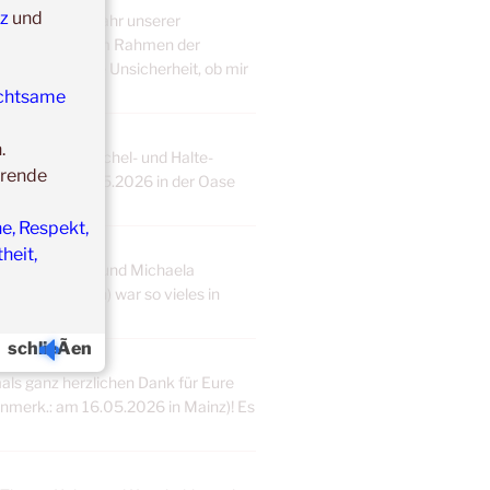
nz
und
nnie, in dem Jahr unserer
it [Anmerk.: im Rahmen der
getan. Die große Unsicherheit, ob mir
chtsame
n.
ldung zur Kuschel- und Halte-
hrende
2.05. bis 25.05.2026 in der Oase
eine...
e, Respekt,
heit,
tin bei Winnie und Michaela
e Greifenstein) war so vieles in
schlieÃen
als ganz herzlichen Dank für Eure
merk.: am 16.05.2026 in Mainz)! Es