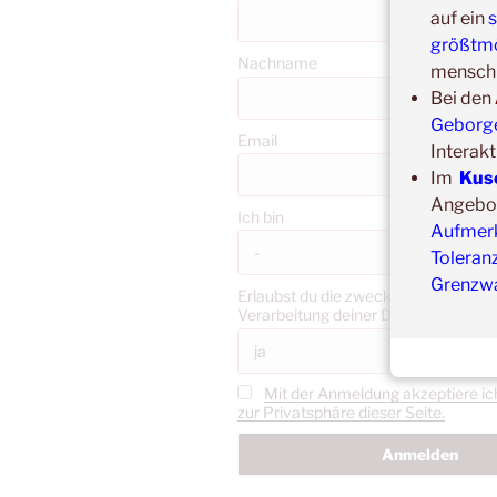
auf ein
s
größtmö
Nachname
menschl
Bei den
Geborgen
Email
Interakt
Im
Kus
Angebote
Ich bin
Aufmerk
Toleran
Grenzw
Erlaubst du die zweckgebundene Sp
Verarbeitung deiner Daten gemäß 
Mit der Anmeldung akzeptiere ic
zur Privatsphäre dieser Seite.