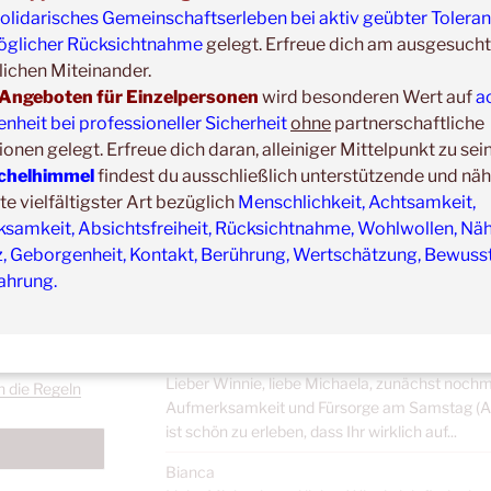
olidarisches Gemeinschaftserleben bei aktiv geübter Tolera
Jahresreflexion 05.2025 bis 06.2026 Lieber Wi
glicher Rücksichtnahme
gelegt. Erfreue dich am ausgesucht
gemeinsamen therapeutischen Zusammenarbe
Haltetherapie in Einzelsitzungen] hat sich viel 
ichen Miteinander.
Kuscheln...
Angeboten für Einzelpersonen
wird besonderen Wert auf
a
heit bei professioneller Sicherheit
ohne
partnerschaftliche
Sascha & Illiana
ionen gelegt. Erfreue dich daran, alleiniger Mittelpunkt zu sei
Wir haben als Ehepaar gemeinsam an der Ausbi
chelhimmel
findest du ausschließlich unterstützende und nä
Therapie beim Kuschelhimmel (Anmerk.: vom 2
 vielfältigster Art bezüglich
Menschlichkeit, Achtsamkeit,
Greifenstein) teilgenommen und es war für uns 
samkeit, Absichtsfreiheit, Rücksichtnahme, Wohlwollen, Näh
Corina
z, Geborgenheit, Kontakt, Berührung, Wertschätzung, Bewusst
Die Ausbildung zur Kuschel- und Haltetherapeu
ahrung.
eicherung und
(Anmerk.: vom 22.05. bis 25.05.2026 in der Oas
DS-GVO?
einem für mich: - Ein unglaublich sicher...
Mark
Lieber Winnie, liebe Michaela, zunächst nochm
h die Regeln
Aufmerksamkeit und Fürsorge am Samstag (An
ist schön zu erleben, dass Ihr wirklich auf...
Bianca