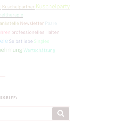
Kuschelparty
t
Kuschelpartner
heltherapie
ankstelle
Newsletter
Paare
ühren
professionelles Halten
ele
Selbstliebe
Singles
nehmung
Wertschätzung
EGRIFF:
Suchen