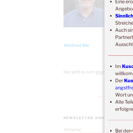
Eine ero
Angebo
Sinnlic
Streich
Auch si
Partner
Ausschl
Winfried Bär
Im
Kusc
hier geht es zum
Impressum
willkom
Der
Kus
angstfr
Wort un
Alle Tei
erfolgr
NEWSLETTER-ANMELDUNG
Vorname
Bei den