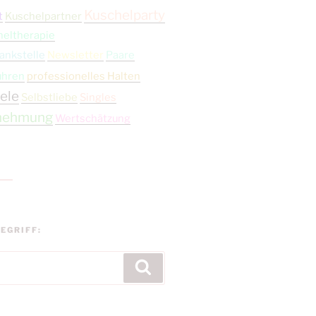
Kuschelparty
t
Kuschelpartner
heltherapie
ankstelle
Newsletter
Paare
ühren
professionelles Halten
ele
Selbstliebe
Singles
nehmung
Wertschätzung
EGRIFF:
Suchen