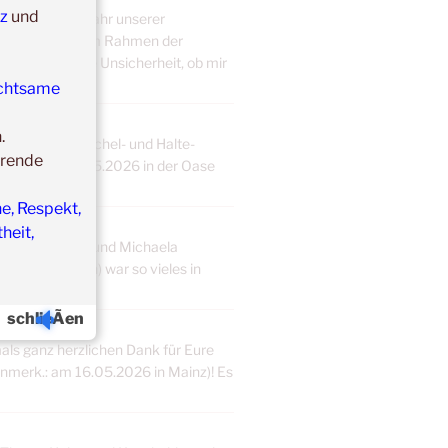
nz
und
nnie, in dem Jahr unserer
it [Anmerk.: im Rahmen der
getan. Die große Unsicherheit, ob mir
chtsame
n.
ldung zur Kuschel- und Halte-
hrende
2.05. bis 25.05.2026 in der Oase
eine...
e, Respekt,
heit,
tin bei Winnie und Michaela
e Greifenstein) war so vieles in
schlieÃen
als ganz herzlichen Dank für Eure
merk.: am 16.05.2026 in Mainz)! Es