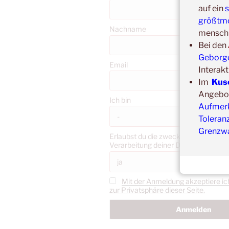
auf ein
s
größtmö
Nachname
menschl
Bei den
Geborgen
Email
Interakt
Im
Kus
Angebote
Ich bin
Aufmerk
Toleran
Grenzw
Erlaubst du die zweckgebundene Sp
Verarbeitung deiner Daten gemäß 
Mit der Anmeldung akzeptiere ic
zur Privatsphäre dieser Seite.