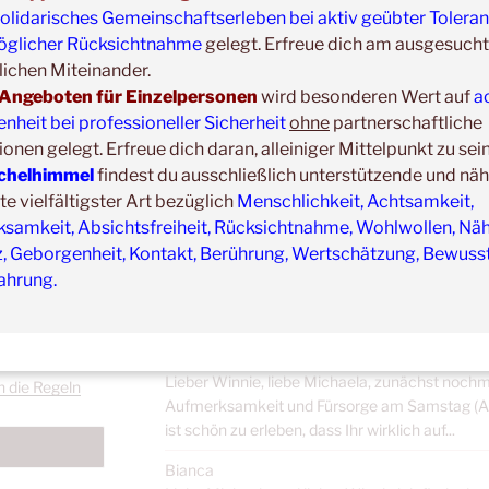
olidarisches Gemeinschaftserleben bei aktiv geübter Tolera
Jahresreflexion 05.2025 bis 06.2026 Lieber Wi
glicher Rücksichtnahme
gelegt. Erfreue dich am ausgesucht
gemeinsamen therapeutischen Zusammenarbe
Haltetherapie in Einzelsitzungen] hat sich viel 
ichen Miteinander.
Kuscheln...
Angeboten für Einzelpersonen
wird besonderen Wert auf
a
heit bei professioneller Sicherheit
ohne
partnerschaftliche
Sascha & Illiana
ionen gelegt. Erfreue dich daran, alleiniger Mittelpunkt zu sei
Wir haben als Ehepaar gemeinsam an der Ausbi
chelhimmel
findest du ausschließlich unterstützende und nä
Therapie beim Kuschelhimmel (Anmerk.: vom 2
 vielfältigster Art bezüglich
Menschlichkeit, Achtsamkeit,
Greifenstein) teilgenommen und es war für uns 
samkeit, Absichtsfreiheit, Rücksichtnahme, Wohlwollen, Näh
Corina
z, Geborgenheit, Kontakt, Berührung, Wertschätzung, Bewusst
Die Ausbildung zur Kuschel- und Haltetherapeu
ahrung.
eicherung und
(Anmerk.: vom 22.05. bis 25.05.2026 in der Oas
DS-GVO?
einem für mich: - Ein unglaublich sicher...
Mark
Lieber Winnie, liebe Michaela, zunächst nochm
h die Regeln
Aufmerksamkeit und Fürsorge am Samstag (An
ist schön zu erleben, dass Ihr wirklich auf...
Bianca