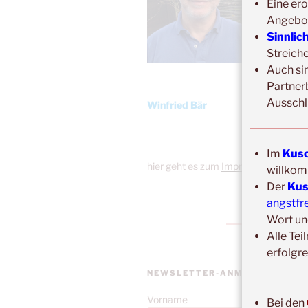
Eine ero
Angebo
Sinnlic
Streich
Auch si
Partner
Ausschl
Winfried Bär
Im
Kusc
hier geht es zum
Impressum
willkom
Der
Kus
angstfr
Wort un
Alle Tei
erfolgr
NEWSLETTER-ANMELDUNG
Vorname
Bei den