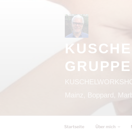
Zum
Inhalt
springen
KUSCHE
GRUPPE
KUSCHELWORKSHOPS/
Mainz, Boppard, Marb
Startseite
Über mich