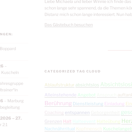
Liebe Michaela und lieber Winnie ich finde da
schon lange sehr spannend, da die Themen körp
Distanz mich schon lange interessiert. Nun habe
Das Gästebuch besuchen
NGEN:
Boppard
26
–
CATEGORIZED TAG CLOUD
 Kuscheln
ahresgruppe
Absichtslosi
Ablaufstruktur
absichtslos
rainer*in
Alleinstehende
Angebot
Anspruch
auftan
26
–
Marburg
Berührung
Dienstleistung
Einladung
Ein
begleitung
ges
Coaching
entspannen
Geborgenheit
 2026
–
27.
Her
Grenzen
Halt
Halteevent
Halteübung
 2:1
Nachnährritual
Kopfmensch
Kuschelange