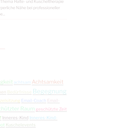
s Thema Halte- und Kuscheltherapie
erliche Nähe bei professioneller
...
gkeit
Achtsamkeit
achtsam
Begegnung
ken
Bedürfnisse
zelsitzung
Email-Coach
Email-
chützter Raum
geschützte Zeit
z
Inneres-Kind
Inneres-Kind-
bot
Kuschelevents