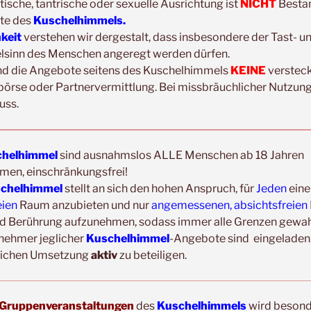
tische, tantrische oder sexuelle Ausrichtung ist
NICHT
Bestan
Update:
te des
Kuschelhimmels.
Unsere
Gruppenveranstaltungen
sind
ohne
Ein
hkeit
verstehen wir dergestalt, dass insbesondere der Tast- u
Veranstaltungsräumen möglich!
elsinn des Menschen angeregt werden dürfen.
Was schon immer galt und weiter gilt:
Fühlst d
nd die Angebote seitens des Kuschelhimmels
KEINE
verstec
Erkältungssymptome, dann verzichte bitte vorü
börse oder Partnervermittlung. Bei missbräuchlicher Nutzung
Der nächste Termin ist nicht weit entfernt.
uss.
helhimmel
sind ausnahmslos ALLE Menschen ab 18 Jahren
men, einschränkungsfrei!
chelhimmel
stellt an sich den hohen Anspruch, für
Jeden
eine
eien
Raum anzubieten und nur
angemessenen, absichtsfreien
ERFAHRUNGSBERICHTE/TEILNEHMERST
d Berührung aufzunehmen, sodass immer alle Grenzen gewahr
Heike
lnehmer jeglicher
Kuschelhimmel
-Angebote sind eingeladen,
Heute hatte ich mein erstes Kuscheltreffen (
eichen Umsetzung
aktiv
zu beteiligen.
und gleich vorweg gesagt- ich komme wieder😃 
liebevolle Organisation und der völlig sichere...
Gruppenveranstaltungen
des
Kuschelhimmels
wird beson
Dana