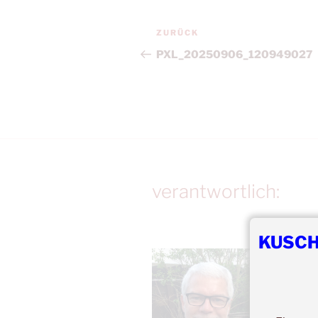
Beitragsnavigation
Vorheriger
ZURÜCK
Beitrag
PXL_20250906_120949027
verantwortlich:
KUSCH