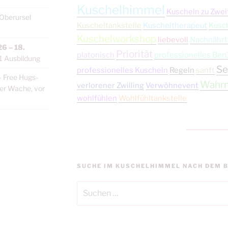
Kuschelhimmel
Kuscheln zu Zwei
Oberursel
Kuscheltankstelle
Kuscheltherapeut
Kusc
Kuschelworkshop
liebevoll
Nachnährt
26
–
18.
Priorität
platonisch
professionelles Ber
1 Ausbildung
Se
professionelles Kuscheln
Regeln
sanft
–
Free Hugs-
Wahr
verlorener Zwilling
Verwöhnevent
ler Wache, vor
wohlfühlen
Wohlfühltankstelle
SUCHE IM KUSCHELHIMMEL NACH DEM B
Suchen
nach: