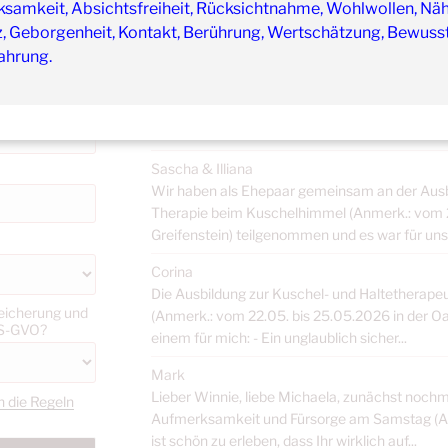
liebevolle Organisation und der völlig sichere...
samkeit, Absichtsfreiheit, Rücksichtnahme, Wohlwollen, Näh
z, Geborgenheit, Kontakt, Berührung, Wertschätzung, Bewusst
Dana
ahrung.
Jahresreflexion 05.2025 bis 06.2026 Lieber Wi
gemeinsamen therapeutischen Zusammenarbe
Haltetherapie in Einzelsitzungen] hat sich viel 
Kuscheln...
Sascha & Illiana
Wir haben als Ehepaar gemeinsam an der Ausbi
Therapie beim Kuschelhimmel (Anmerk.: vom 2
Greifenstein) teilgenommen und es war für uns 
Corina
Die Ausbildung zur Kuschel- und Haltetherapeu
eicherung und
(Anmerk.: vom 22.05. bis 25.05.2026 in der Oas
DS-GVO?
einem für mich: - Ein unglaublich sicher...
Mark
Lieber Winnie, liebe Michaela, zunächst nochm
h die Regeln
Aufmerksamkeit und Fürsorge am Samstag (An
ist schön zu erleben, dass Ihr wirklich auf...