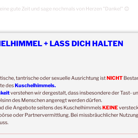
eine gute Zeit und sage nochmals von Herzen "Danke!" 😊
ELHIMMEL + LASS DICH HALTEN
tische, tantrische oder sexuelle Ausrichtung ist
NICHT
Bestan
te des
Kuschelhimmels.
hkeit
verstehen wir dergestalt, dass insbesondere der Tast- u
Copyright © 2017-2026
elsinn des Menschen angeregt werden dürfen.
Kuschelhimmel
nd die Angebote seitens des Kuschelhimmels
KEINE
verstec
Alle Rechte vorbehalten.
börse oder Partnervermittlung. Bei missbräuchlicher Nutzung
uss.