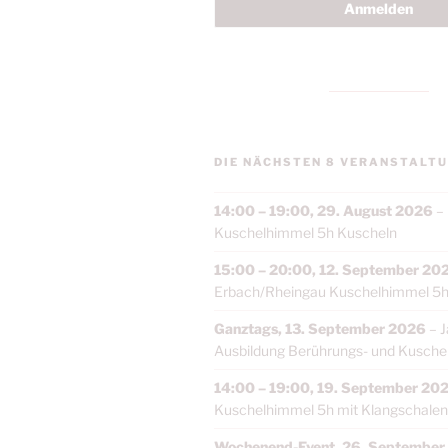
DIE NÄCHSTEN 8 VERANSTALTU
14:00
–
19:00
,
29. August 2026
–
Kuschelhimmel 5h Kuscheln
15:00
–
20:00
,
12. September 20
Erbach/Rheingau Kuschelhimmel 5h
Ganztags,
13. September 2026
–
J
Ausbildung Berührungs- und Kuschelt
14:00
–
19:00
,
19. September 20
Kuschelhimmel 5h mit Klangschalen
Wochenend-Event,
26. September