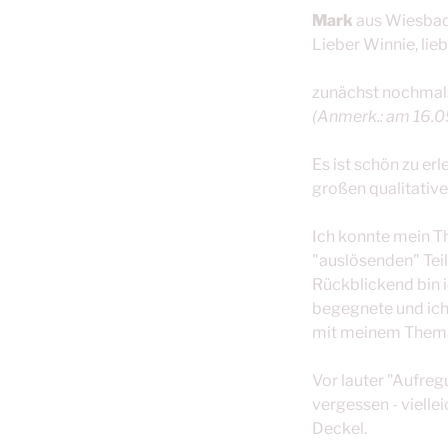
Mark
aus
Wiesba
Lieber Winnie, lie
zunächst nochmal
(Anmerk.: am 16.0
Es ist schön zu er
großen qualitative
Ich konnte mein T
"auslösenden" Tei
Rückblickend bin i
begegnete und ic
mit meinem Thema 
Vor lauter "Aufreg
vergessen - vielle
Deckel.