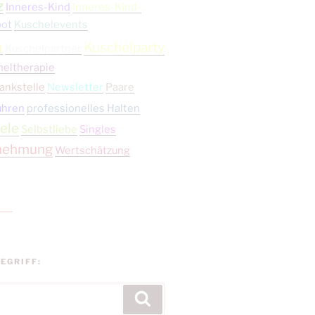
z
Inneres-Kind
Inneres-Kind-
bot
Kuschelevents
Kuschelparty
t
Kuschelpartner
heltherapie
ankstelle
Newsletter
Paare
ühren
professionelles Halten
ele
Selbstliebe
Singles
nehmung
Wertschätzung
EGRIFF:
Suchen