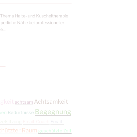
s Thema Halte- und Kuscheltherapie
erliche Nähe bei professioneller
...
gkeit
Achtsamkeit
achtsam
Begegnung
ken
Bedürfnisse
zelsitzung
Email-Coach
Email-
chützter Raum
geschützte Zeit