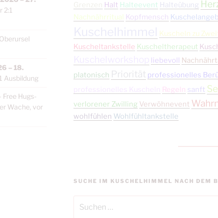
Her
Grenzen
Halt
Halteevent
Halteübung
 2:1
Nachnährritual
Kopfmensch
Kuschelange
Kuschelhimmel
Kuscheln zu Zwei
Oberursel
Kuscheltankstelle
Kuscheltherapeut
Kusc
Kuschelworkshop
liebevoll
Nachnährt
26
–
18.
Priorität
platonisch
professionelles Ber
1 Ausbildung
Se
professionelles Kuscheln
Regeln
sanft
–
Free Hugs-
Wahr
verlorener Zwilling
Verwöhnevent
ler Wache, vor
wohlfühlen
Wohlfühltankstelle
SUCHE IM KUSCHELHIMMEL NACH DEM B
Suchen
nach: