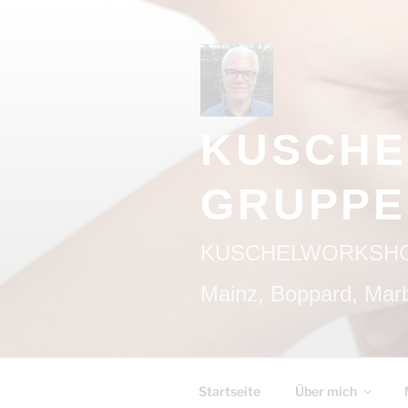
Zum
Inhalt
springen
KUSCHE
GRUPPE
KUSCHELWORKSHOPS/
Mainz, Boppard, Marb
Startseite
Über mich