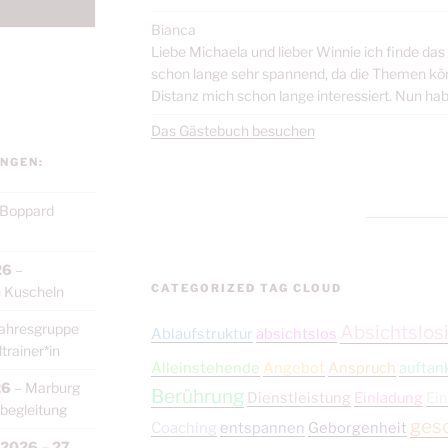
Bianca
Liebe Michaela und lieber Winnie ich finde da
schon lange sehr spannend, da die Themen körp
Distanz mich schon lange interessiert. Nun habe
Das Gästebuch besuchen
NGEN:
Boppard
26
–
CATEGORIZED TAG CLOUD
 Kuscheln
ahresgruppe
Absichtslosi
Ablaufstruktur
absichtslos
rainer*in
Alleinstehende
Angebot
Anspruch
auftan
26
–
Marburg
Berührung
Dienstleistung
Einladung
Ein
begleitung
ges
Coaching
entspannen
Geborgenheit
 2026
–
27.