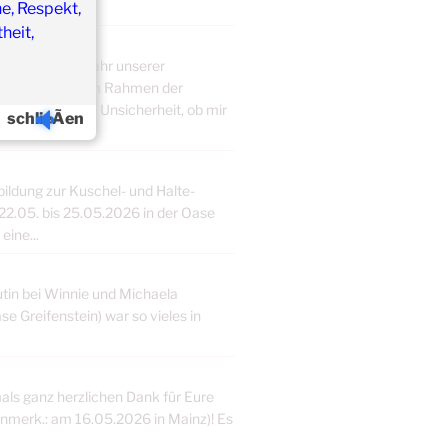
e, Respekt,
heit,
nnie, in dem Jahr unserer
it [Anmerk.: im Rahmen der
getan. Die große Unsicherheit, ob mir
schlieÃen
ldung zur Kuschel- und Halte-
2.05. bis 25.05.2026 in der Oase
eine...
tin bei Winnie und Michaela
e Greifenstein) war so vieles in
als ganz herzlichen Dank für Eure
merk.: am 16.05.2026 in Mainz)! Es