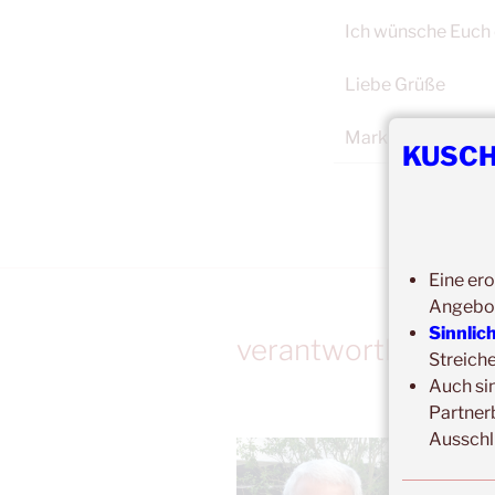
Ich wünsche Euch 
Liebe Grüße
Mark
KUSCH
Eine ero
Angebo
Sinnlic
verantwortlich:
Streich
Auch si
Partner
Ausschl