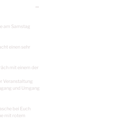
Diese
...
Metabox
ein-/ausblenden.
rge am Samstag
acht einen sehr
räch mit einem der
er Veranstaltung
 Zugang und Umgang
lasche bei Euch
che mit rotem