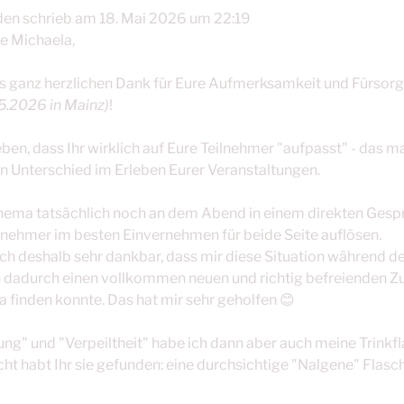
den
schrieb am
18. Mai 2026
um
22:19
be Michaela,
s ganz herzlichen Dank für Eure Aufmerksamkeit und Fürso
5.2026 in Mainz)
!
leben, dass Ihr wirklich auf Eure Teilnehmer "aufpasst" - das m
n Unterschied im Erleben Eurer Veranstaltungen.
hema tatsächlich noch an dem Abend in einem direkten Gesp
lnehmer im besten Einvernehmen für beide Seite auflösen.
ch deshalb sehr dankbar, dass mir diese Situation während d
h dadurch einen vollkommen neuen und richtig befreienden
finden konnte. Das hat mir sehr geholfen 😊
ung" und "Verpeiltheit" habe ich dann aber auch meine Trinkf
icht habt Ihr sie gefunden: eine durchsichtige "Nalgene" Flas