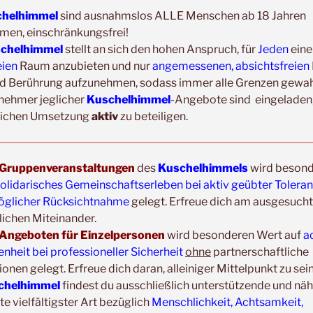
helhimmel
sind ausnahmslos ALLE Menschen ab 18 Jahren
men, einschränkungsfrei!
Update:
chelhimmel
stellt an sich den hohen Anspruch, für
Jeden
eine
Unsere
Gruppenveranstaltungen
sind
ohne
Ein
eien
Raum anzubieten und nur
angemessenen, absichtsfreien
Veranstaltungsräumen möglich!
d Berührung aufzunehmen, sodass immer alle Grenzen gewahr
Was schon immer galt und weiter gilt:
Fühlst d
lnehmer jeglicher
Kuschelhimmel
-Angebote sind eingeladen,
Erkältungssymptome, dann verzichte bitte vorü
eichen Umsetzung
aktiv
zu beteiligen.
Der nächste Termin ist nicht weit entfernt.
Gruppenveranstaltungen
des
Kuschelhimmels
wird beson
olidarisches Gemeinschaftserleben bei aktiv geübter Tolera
glicher Rücksichtnahme
gelegt. Erfreue dich am ausgesucht
ichen Miteinander.
Angeboten für Einzelpersonen
wird besonderen Wert auf
a
ERFAHRUNGSBERICHTE/TEILNEHMERST
heit bei professioneller Sicherheit
ohne
partnerschaftliche
ionen gelegt. Erfreue dich daran, alleiniger Mittelpunkt zu sei
Heike
chelhimmel
findest du ausschließlich unterstützende und nä
Heute hatte ich mein erstes Kuscheltreffen (
 vielfältigster Art bezüglich
Menschlichkeit, Achtsamkeit,
und gleich vorweg gesagt- ich komme wieder😃 