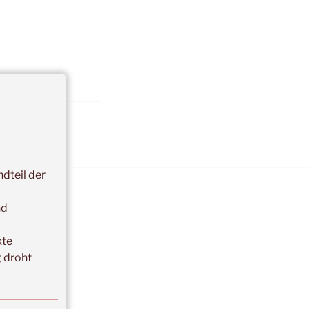
dteil der
nd
kte
 droht