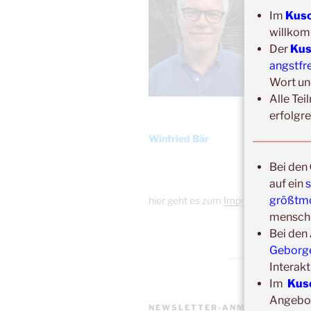
Im
Kusc
willkom
Der
Kus
angstfr
Wort un
Alle Tei
erfolgr
Winfried Bär
Bei den
auf ein
s
größtmö
hier geht es zum
Impressum
menschl
Bei den
Geborgen
Interakt
Im
Kus
Angebote
NEWSLETTER-ANMELDUNG