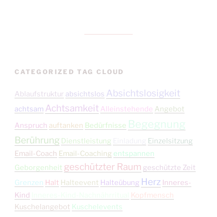
CATEGORIZED TAG CLOUD
Absichtslosigkeit
Ablaufstruktur
absichtslos
Achtsamkeit
achtsam
Alleinstehende
Angebot
Begegnung
Anspruch
auftanken
Bedürfnisse
Berührung
Dienstleistung
Einladung
Einzelsitzung
Email-Coach
Email-Coaching
entspannen
geschützter Raum
Geborgenheit
geschützte Zeit
Herz
Grenzen
Halt
Halteevent
Halteübung
Inneres-
Kind
Inneres-Kind-Nachnährritual
Kopfmensch
Kuschelangebot
Kuschelevents