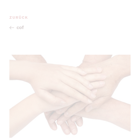
Beitragsnavigation
Vorheriger
ZURÜCK
Beitrag
cof