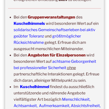
Wochenend-Event,
17. Oktober 2026
–
18. Oktober
2026
–
Wochenende für 2:1 Ausbildung
Bei den
Gruppenveranstaltungen
des
14:00
–
16:00
,
24. Oktober 2026
–
Free Hugs-Aktion
Kuschelhimmels
wird besonderen Wert auf ein
Frankfurt, Zeil (Nähe Konstabler Wache, vor H&M) 2h
solidarisches Gemeinschaftserleben bei aktiv
geübter Toleranz
und
größtmöglicher
Rücksichtnahme
gelegt. Erfreue dich am
ausgesucht menschlichen Miteinander.
Bei den
Angeboten für Einzelpersonen
wird
besonderen Wert auf
achtsame Geborgenheit
bei professioneller Sicherheit
ohne
partnerschaftliche Interaktionen gelegt. Erfreue
Copyright © 2017-2026
dich daran, alleiniger Mittelpunkt zu sein.
Kuschelhimmel
Im
Kuschelhimmel
findest du ausschließlich
Alle Rechte vorbehalten.
unterstützende und nährende Angebote
vielfältigster Art bezüglich
Menschlichkeit,
Achtsamkeit, Aufmerksamkeit, Absichtsfreiheit,