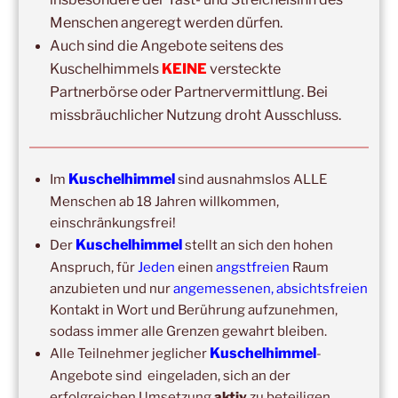
Menschen angeregt werden dürfen.
DIE NÄCHSTEN 8 VERANSTALTUNGEN:
Auch sind die Angebote seitens des
Kuschelhimmels
KEINE
versteckte
14:00
–
19:00
,
29. August 2026
–
Boppard
Kuschelhimmel 5h Kuscheln
Partnerbörse oder Partnervermittlung. Bei
missbräuchlicher Nutzung droht Ausschluss.
15:00
–
20:00
,
12. September 2026
–
Erbach/Rheingau Kuschelhimmel 5h Kuscheln
Kuschelhimmel
Im
sind ausnahmslos ALLE
Ganztags,
13. September 2026
–
Jahresgruppe
Menschen ab 18 Jahren willkommen,
Ausbildung Berührungs- und Kuscheltrainer*in
einschränkungsfrei!
14:00
–
19:00
,
19. September 2026
–
Marburg
Kuschelhimmel
Der
stellt an sich den hohen
Kuschelhimmel 5h mit Klangschalenbegleitung
Anspruch, für
Jeden
einen
angstfreien
Raum
anzubieten und nur
angemessenen, absichtsfreien
Wochenend-Event,
26. September 2026
–
27.
Kontakt in Wort und Berührung aufzunehmen,
September 2026
–
Wochenende für 2:1 Ausbildung
sodass immer alle Grenzen gewahrt bleiben.
14:00
–
20:00
,
3. Oktober 2026
–
Oberursel
Kuschelhimmel
Alle Teilnehmer jeglicher
-
Kuschelhimmel 6h
Angebote sind eingeladen, sich an der
erfolgreichen Umsetzung
aktiv
zu beteiligen.