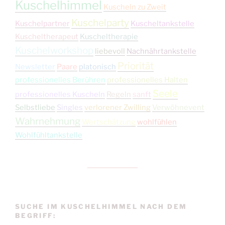
Kuschelhimmel
Kuscheln zu Zweit
Kuschelparty
Kuschelpartner
Kuscheltankstelle
Kuscheltherapeut
Kuscheltherapie
Kuschelworkshop
liebevoll
Nachnährtankstelle
Priorität
Newsletter
Paare
platonisch
professionelles Berühren
professionelles Halten
Seele
professionelles Kuscheln
Regeln
sanft
Selbstliebe
Singles
verlorener Zwilling
Verwöhnevent
Wahrnehmung
Wertschätzung
wohlfühlen
Wohlfühltankstelle
SUCHE IM KUSCHELHIMMEL NACH DEM
BEGRIFF: