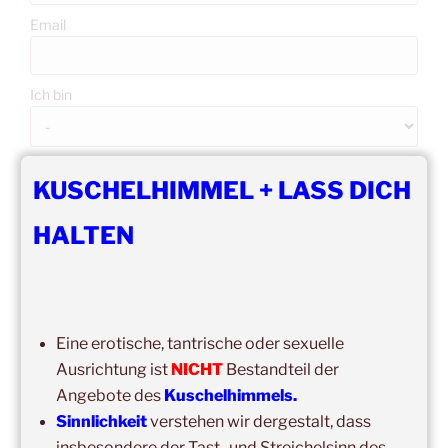
Email
Ich bin
Erlaubst du die zweckgebundene Speicherung und
Verarbeitung deiner Daten gemäß DS-GVO?
KUSCHELHIMMEL + LASS DICH
HALTEN
Mit der Anmeldung akzeptiere ich die Regeln zur
Privatsphäre dieser Seite.
Eine erotische, tantrische oder sexuelle
Ausrichtung ist
NICHT
Bestandteil der
Angebote des
Kuschelhimmels.
Sinnlichkeit
verstehen wir dergestalt, dass
insbesondere der Tast- und Streichelsinn des