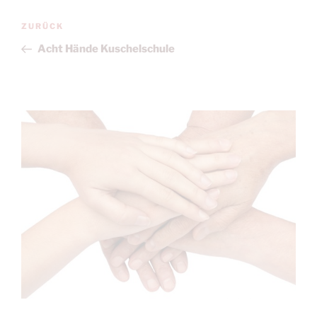
Beitragsnavigation
Vorheriger
ZURÜCK
Beitrag
Acht Hände Kuschelschule