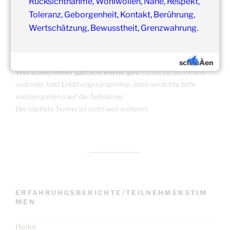
Rücksichtnahme, Wohlwollen, Nähe, Respekt,
Toleranz, Geborgenheit, Kontakt, Berührung,
Wertschätzung, Bewusstheit, Grenzwahrung.
Update:
Unsere
Gruppenveranstaltungen
sind
ohne
Einschränkungen
in unseren Veranstaltungsräumen möglich!
schlieÃen
Was schon immer galt und weiter gilt:
Fühlst du dich krank
und/oder hast Erkältungssymptome, dann verzichte bitte
vorübergehend auf die Teilnahme.
Der nächste Termin ist nicht weit entfernt.
ERFAHRUNGSBERICHTE/TEILNEHMERSTIM
MEN
Heike