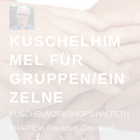
Zum
Inhalt
springen
KUSCHELHIM
MEL FÜR
GRUPPEN/EIN
ZELNE
KUSCHELWORKSHOPS/HALTETH
ERAPIE in Frankfurt, Oberursel,