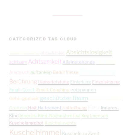
CATEGORIZED TAG CLOUD
Absichtslosigkeit
Ablaufstruktur
absichtslos
Achtsamkeit
achtsam
Alleinstehende
Angebot
Begegnung
Anspruch
auftanken
Bedürfnisse
Berührung
Dienstleistung
Einladung
Einzelsitzung
Email-Coach
Email-Coaching
entspannen
geschützter Raum
Geborgenheit
geschützte Zeit
Herz
Grenzen
Halt
Halteevent
Halteübung
Inneres-
Kind
Inneres-Kind-Nachnährritual
Kopfmensch
Kuschelangebot
Kuschelevents
Kuschelhimmel
Kuscheln zu Zweit