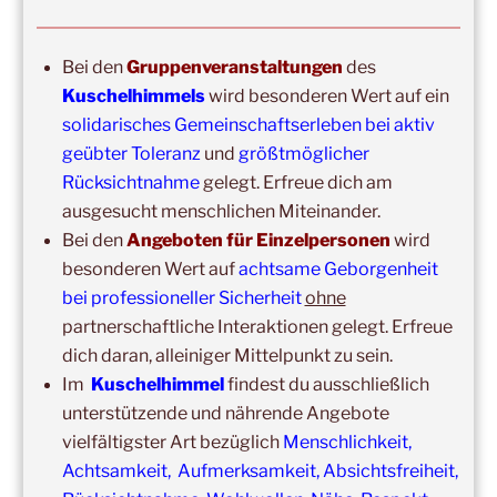
2026
–
Wochenende für 2:1 Ausbildung
14:00
–
16:00
,
24. Oktober 2026
–
Free Hugs-Aktion
Bei den
Gruppenveranstaltungen
des
Frankfurt, Zeil (Nähe Konstabler Wache, vor H&M) 2h
Kuschelhimmels
wird besonderen Wert auf ein
solidarisches Gemeinschaftserleben bei aktiv
geübter Toleranz
und
größtmöglicher
Rücksichtnahme
gelegt. Erfreue dich am
ausgesucht menschlichen Miteinander.
Bei den
Angeboten für Einzelpersonen
wird
besonderen Wert auf
achtsame Geborgenheit
bei professioneller Sicherheit
ohne
partnerschaftliche Interaktionen gelegt. Erfreue
Copyright © 2017-2026
dich daran, alleiniger Mittelpunkt zu sein.
Kuschelhimmel
Im
Kuschelhimmel
findest du ausschließlich
Alle Rechte vorbehalten.
unterstützende und nährende Angebote
vielfältigster Art bezüglich
Menschlichkeit,
Achtsamkeit, Aufmerksamkeit, Absichtsfreiheit,