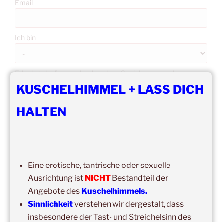
Email
Ich bin
Erlaubst du die zweckgebundene Speicherung und
Verarbeitung deiner Daten gemäß DS-GVO?
KUSCHELHIMMEL + LASS DICH
HALTEN
Mit der Anmeldung akzeptiere ich die Regeln zur
Privatsphäre dieser Seite.
Eine erotische, tantrische oder sexuelle
Ausrichtung ist
NICHT
Bestandteil der
Angebote des
Kuschelhimmels.
Sinnlichkeit
verstehen wir dergestalt, dass
insbesondere der Tast- und Streichelsinn des