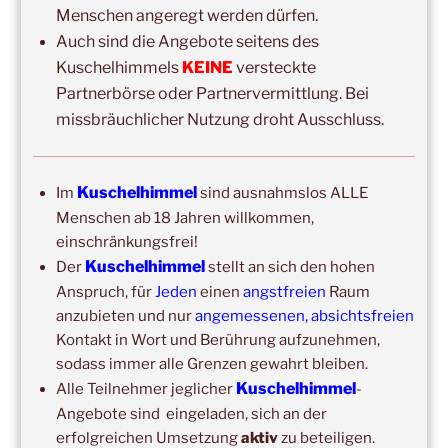
DIE NÄCHSTEN 8 VERANSTALTUNGEN:
Menschen angeregt werden dürfen.
Auch sind die Angebote seitens des
14:00
–
19:00
,
29. August 2026
–
Boppard
Kuschelhimmels
KEINE
versteckte
Kuschelhimmel 5h Kuscheln
Partnerbörse oder Partnervermittlung. Bei
missbräuchlicher Nutzung droht Ausschluss.
15:00
–
20:00
,
12. September 2026
–
Erbach/Rheingau Kuschelhimmel 5h Kuscheln
Ganztags,
13. September 2026
–
Jahresgruppe
Kuschelhimmel
Im
sind ausnahmslos ALLE
Ausbildung Berührungs- und Kuscheltrainer*in
Menschen ab 18 Jahren willkommen,
einschränkungsfrei!
14:00
–
19:00
,
19. September 2026
–
Marburg
Kuschelhimmel
Der
stellt an sich den hohen
Kuschelhimmel 5h mit Klangschalenbegleitung
Anspruch, für
Jeden
einen
angstfreien
Raum
Wochenend-Event,
26. September 2026
–
27.
anzubieten und nur
angemessenen, absichtsfreien
September 2026
–
Wochenende für 2:1 Ausbildung
Kontakt in Wort und Berührung aufzunehmen,
sodass immer alle Grenzen gewahrt bleiben.
14:00
–
20:00
,
3. Oktober 2026
–
Oberursel
Kuschelhimmel
Alle Teilnehmer jeglicher
-
Kuschelhimmel 6h
Angebote sind eingeladen, sich an der
erfolgreichen Umsetzung
aktiv
zu beteiligen.
Wochenend-Event,
17. Oktober 2026
–
18. Oktober