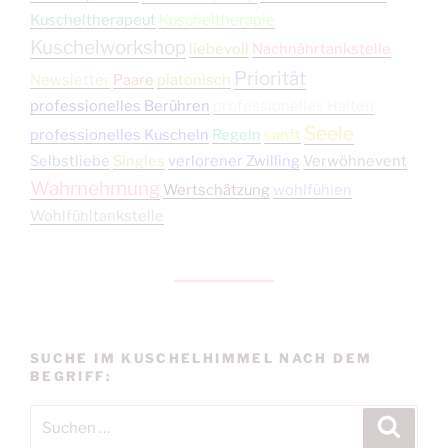
Kuscheltherapeut
Kuscheltherapie
Kuschelworkshop
liebevoll
Nachnährtankstelle
Priorität
Newsletter
Paare
platonisch
professionelles Berühren
professionelles Halten
Seele
professionelles Kuscheln
Regeln
sanft
Selbstliebe
Singles
verlorener Zwilling
Verwöhnevent
Wahrnehmung
Wertschätzung
wohlfühlen
Wohlfühltankstelle
SUCHE IM KUSCHELHIMMEL NACH DEM
BEGRIFF:
Suchen
Suche
nach: