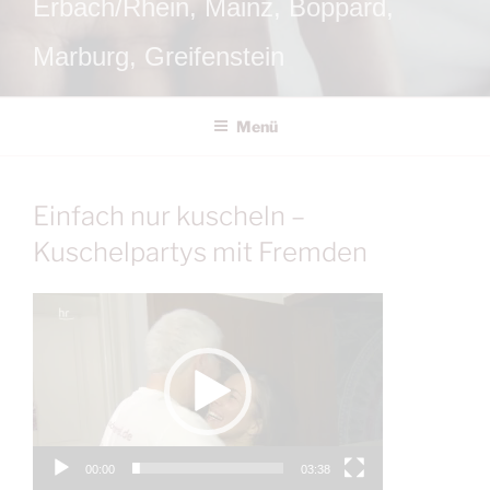
Erbach/Rhein, Mainz, Boppard,
Marburg, Greifenstein
Menü
Einfach nur kuscheln –
Kuschelpartys mit Fremden
Video-
Player
00:00
03:38