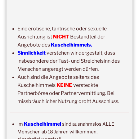
14:00
–
19:00
,
29. August 2026
–
Boppard
Kuschelhimmel 5h Kuscheln
15:00
–
20:00
,
12. September 2026
–
Eine erotische, tantrische oder sexuelle
Erbach/Rheingau Kuschelhimmel 5h Kuscheln
Ausrichtung ist
NICHT
Bestandteil der
Angebote des
Kuschelhimmels.
Ganztags,
13. September 2026
–
Jahresgruppe
Sinnlichkeit
verstehen wir dergestalt, dass
Ausbildung Berührungs- und Kuscheltrainer*in
insbesondere der Tast- und Streichelsinn des
14:00
–
19:00
,
19. September 2026
–
Marburg
Menschen angeregt werden dürfen.
Kuschelhimmel 5h mit Klangschalenbegleitung
Auch sind die Angebote seitens des
Kuschelhimmels
KEINE
versteckte
Wochenend-Event,
26. September 2026
–
27.
Partnerbörse oder Partnervermittlung. Bei
September 2026
–
Wochenende für 2:1 Ausbildung
missbräuchlicher Nutzung droht Ausschluss.
14:00
–
20:00
,
3. Oktober 2026
–
Oberursel
Kuschelhimmel 6h
Kuschelhimmel
Im
sind ausnahmslos ALLE
Wochenend-Event,
17. Oktober 2026
–
18. Oktober
Menschen ab 18 Jahren willkommen,
2026
–
Wochenende für 2:1 Ausbildung