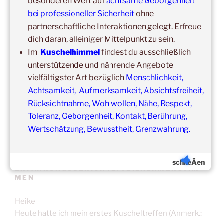
besonderen Wert auf
achtsame Geborgenheit
bei professioneller Sicherheit
ohne
Update:
partnerschaftliche Interaktionen gelegt. Erfreue
Unsere
Gruppenveranstaltungen
sind
ohne
Einschränkungen
dich daran, alleiniger Mittelpunkt zu sein.
in unseren Veranstaltungsräumen möglich!
Im
Kuschelhimmel
findest du ausschließlich
Was schon immer galt und weiter gilt:
Fühlst du dich krank
unterstützende und nährende Angebote
und/oder hast Erkältungssymptome, dann verzichte bitte
vorübergehend auf die Teilnahme.
vielfältigster Art bezüglich
Menschlichkeit,
Der nächste Termin ist nicht weit entfernt.
Achtsamkeit, Aufmerksamkeit, Absichtsfreiheit,
Rücksichtnahme, Wohlwollen, Nähe, Respekt,
Toleranz, Geborgenheit, Kontakt, Berührung,
Wertschätzung, Bewusstheit, Grenzwahrung.
schlieÃen
ERFAHRUNGSBERICHTE/TEILNEHMERSTIM
MEN
Heike
Heute hatte ich mein erstes Kuscheltreffen (Anmerk.: