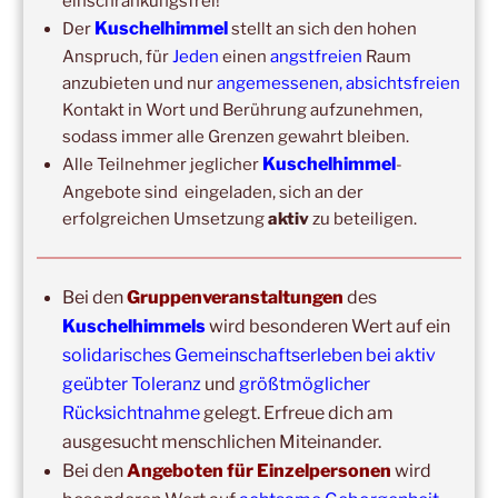
einschränkungsfrei!
14:00
–
16:00
,
24. Oktober 2026
–
Free Hugs-Aktion
Kuschelhimmel
Der
stellt an sich den hohen
Frankfurt, Zeil (Nähe Konstabler Wache, vor H&M) 2h
Anspruch, für
Jeden
einen
angstfreien
Raum
anzubieten und nur
angemessenen, absichtsfreien
Kontakt in Wort und Berührung aufzunehmen,
sodass immer alle Grenzen gewahrt bleiben.
Kuschelhimmel
Alle Teilnehmer jeglicher
-
Angebote sind eingeladen, sich an der
erfolgreichen Umsetzung
aktiv
zu beteiligen.
Bei den
Gruppenveranstaltungen
des
Copyright © 2017-2026
Kuschelhimmels
wird besonderen Wert auf ein
Kuschelhimmel
Alle Rechte vorbehalten.
solidarisches Gemeinschaftserleben bei aktiv
geübter Toleranz
und
größtmöglicher
Rücksichtnahme
gelegt. Erfreue dich am
ausgesucht menschlichen Miteinander.
Bei den
Angeboten für Einzelpersonen
wird