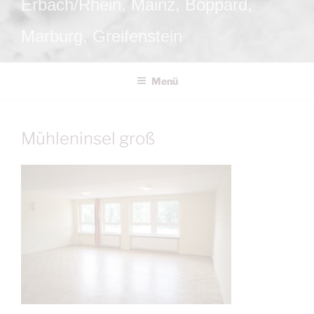
Erbach/Rhein, Mainz, Boppard,
Marburg, Greifenstein
Menü
Mühleninsel groß