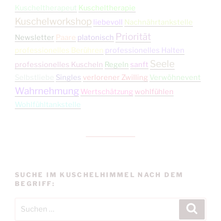
Kuscheltherapeut
Kuscheltherapie
Kuschelworkshop
liebevoll
Nachnährtankstelle
Priorität
Newsletter
Paare
platonisch
professionelles Berühren
professionelles Halten
Seele
professionelles Kuscheln
Regeln
sanft
Selbstliebe
Singles
verlorener Zwilling
Verwöhnevent
Wahrnehmung
Wertschätzung
wohlfühlen
Wohlfühltankstelle
SUCHE IM KUSCHELHIMMEL NACH DEM
BEGRIFF:
Suchen
Suche
nach: