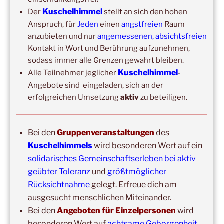
Wochenend-Event,
17. Oktober 2026
–
18. Oktober
Kuschelhimmel
Der
stellt an sich den hohen
2026
–
Wochenende für 2:1 Ausbildung
Anspruch, für
Jeden
einen
angstfreien
Raum
anzubieten und nur
angemessenen, absichtsfreien
Kontakt in Wort und Berührung aufzunehmen,
sodass immer alle Grenzen gewahrt bleiben.
Kuschelhimmel
Alle Teilnehmer jeglicher
-
Angebote sind eingeladen, sich an der
erfolgreichen Umsetzung
aktiv
zu beteiligen.
Bei den
Gruppenveranstaltungen
des
Copyright © 2017-2026
Kuschelhimmel
Kuschelhimmels
wird besonderen Wert auf ein
Alle Rechte vorbehalten.
solidarisches Gemeinschaftserleben bei aktiv
geübter Toleranz
und
größtmöglicher
Rücksichtnahme
gelegt. Erfreue dich am
ausgesucht menschlichen Miteinander.
Bei den
Angeboten für Einzelpersonen
wird
besonderen Wert auf
achtsame Geborgenheit