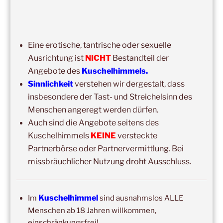
15:00
–
20:00
,
8. August 2026
–
Mainz
Kuschelhimmel 5h Kuscheln
14:00
–
19:00
,
29. August 2026
–
Boppard
Eine erotische, tantrische oder sexuelle
Kuschelhimmel 5h Kuscheln
Ausrichtung ist
NICHT
Bestandteil der
Angebote des
Kuschelhimmels.
15:00
–
20:00
,
12. September 2026
–
Sinnlichkeit
verstehen wir dergestalt, dass
Erbach/Rheingau Kuschelhimmel 5h Kuscheln
insbesondere der Tast- und Streichelsinn des
Ganztags,
13. September 2026
–
Jahresgruppe
Menschen angeregt werden dürfen.
Ausbildung Berührungs- und Kuscheltrainer*in
Auch sind die Angebote seitens des
Kuschelhimmels
KEINE
versteckte
14:00
–
19:00
,
19. September 2026
–
Marburg
Partnerbörse oder Partnervermittlung. Bei
Kuschelhimmel 5h mit Klangschalenbegleitung
missbräuchlicher Nutzung droht Ausschluss.
Wochenend-Event,
26. September 2026
–
27.
September 2026
–
Wochenende für 2:1 Ausbildung
Kuschelhimmel
Im
sind ausnahmslos ALLE
14:00
–
20:00
,
3. Oktober 2026
–
Oberursel
Menschen ab 18 Jahren willkommen,
Kuschelhimmel 6h
einschränkungsfrei!