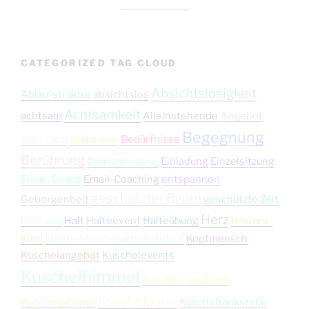
CATEGORIZED TAG CLOUD
Absichtslosigkeit
Ablaufstruktur
absichtslos
Achtsamkeit
achtsam
Alleinstehende
Angebot
Begegnung
Anspruch
auftanken
Bedürfnisse
Berührung
Dienstleistung
Einladung
Einzelsitzung
Email-Coach
Email-Coaching
entspannen
geschützter Raum
Geborgenheit
geschützte Zeit
Herz
Grenzen
Halt
Halteevent
Halteübung
Inneres-
Kind
Inneres-Kind-Nachnährritual
Kopfmensch
Kuschelangebot
Kuschelevents
Kuschelhimmel
Kuscheln zu Zweit
Kuschelparty
Kuschelpartner
Kuscheltankstelle