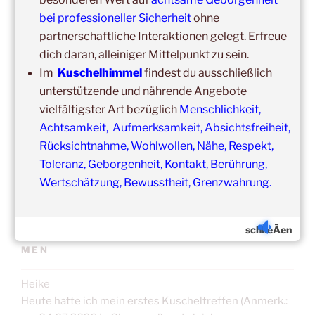
bei professioneller Sicherheit
ohne
Update:
partnerschaftliche Interaktionen gelegt. Erfreue
Unsere
Gruppenveranstaltungen
sind
ohne
Einschränkungen
dich daran, alleiniger Mittelpunkt zu sein.
in unseren Veranstaltungsräumen möglich!
Im
Kuschelhimmel
findest du ausschließlich
Was schon immer galt und weiter gilt:
Fühlst du dich krank
und/oder hast Erkältungssymptome, dann verzichte bitte
unterstützende und nährende Angebote
vorübergehend auf die Teilnahme.
vielfältigster Art bezüglich
Menschlichkeit,
Der nächste Termin ist nicht weit entfernt.
Achtsamkeit, Aufmerksamkeit, Absichtsfreiheit,
Rücksichtnahme, Wohlwollen, Nähe, Respekt,
Toleranz, Geborgenheit, Kontakt, Berührung,
Wertschätzung, Bewusstheit, Grenzwahrung.
schlieÃen
ERFAHRUNGSBERICHTE/TEILNEHMERSTIM
MEN
Heike
Heute hatte ich mein erstes Kuscheltreffen (Anmerk.: