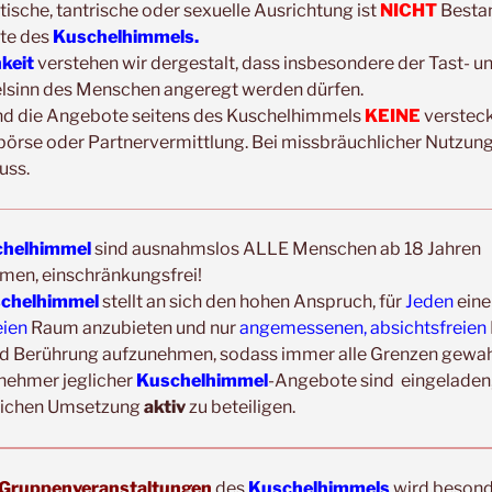
tische, tantrische oder sexuelle Ausrichtung ist
NICHT
Bestan
Update:
te des
Kuschelhimmels.
Unsere
Gruppenveranstaltungen
sind
ohne
Ein
hkeit
verstehen wir dergestalt, dass insbesondere der Tast- u
Veranstaltungsräumen möglich!
elsinn des Menschen angeregt werden dürfen.
Was schon immer galt und weiter gilt:
Fühlst d
nd die Angebote seitens des Kuschelhimmels
KEINE
verstec
Erkältungssymptome, dann verzichte bitte vorü
börse oder Partnervermittlung. Bei missbräuchlicher Nutzung
Der nächste Termin ist nicht weit entfernt.
uss.
helhimmel
sind ausnahmslos ALLE Menschen ab 18 Jahren
men, einschränkungsfrei!
chelhimmel
stellt an sich den hohen Anspruch, für
Jeden
eine
eien
Raum anzubieten und nur
angemessenen, absichtsfreien
ERFAHRUNGSBERICHTE/TEILNEHMERST
d Berührung aufzunehmen, sodass immer alle Grenzen gewahr
lnehmer jeglicher
Kuschelhimmel
-Angebote sind eingeladen,
Heike
eichen Umsetzung
aktiv
zu beteiligen.
Heute hatte ich mein erstes Kuscheltreffen (
und gleich vorweg gesagt- ich komme wieder😃 
liebevolle Organisation und der völlig sichere...
Gruppenveranstaltungen
des
Kuschelhimmels
wird beson