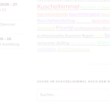
 2026
–
27.
Kuschelhimmel
Kuscheln zu Zwei
 2:1
Kuscheltankstelle
Kuscheltherapeut
Kusc
Kuschelworkshop
liebevoll
Nachnährt
Oberursel
Priorität
platonisch
professionelles Ber
Se
professionelles Kuscheln
Regeln
sanft
26
–
18.
Wahr
verlorener Zwilling
Verwöhnevent
1 Ausbildung
wohlfühlen
Wohlfühltankstelle
SUCHE IM KUSCHELHIMMEL NACH DEM B
Suchen
nach: