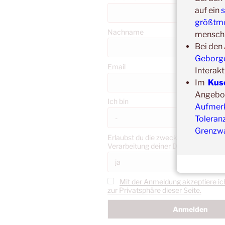
auf ein
s
größtmö
Nachname
menschl
Bei den
Geborgen
Email
Interakt
Im
Kus
Angebote
Ich bin
Aufmerk
Toleran
Grenzw
Erlaubst du die zweckgebundene Sp
Verarbeitung deiner Daten gemäß 
Mit der Anmeldung akzeptiere ic
zur Privatsphäre dieser Seite.