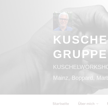
Zum
Inhalt
springen
KUSCHE
GRUPPE
KUSCHELWORKSHOPS/
Mainz, Boppard, Marb
Startseite
Über mich