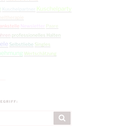
Kuschelparty
t
Kuschelpartner
heltherapie
ankstelle
Newsletter
Paare
ühren
professionelles Halten
ele
Selbstliebe
Singles
nehmung
Wertschätzung
EGRIFF:
Suchen