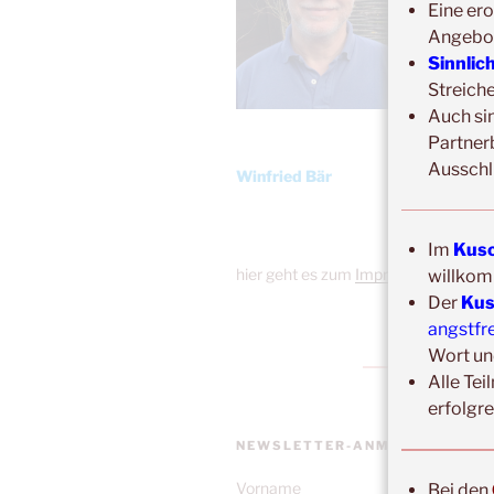
Eine ero
Angebo
Sinnlic
Streich
Auch si
Partner
Ausschl
Winfried Bär
Im
Kusc
hier geht es zum
Impressum
willkom
Der
Kus
angstfr
Wort un
Alle Tei
erfolgr
NEWSLETTER-ANMELDUNG
Vorname
Bei den