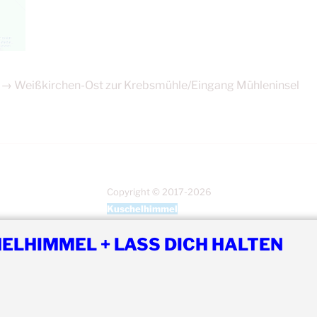
3 → Weißkirchen-Ost zur Krebsmühle/Eingang Mühleninsel
Copyright © 2017-2026
Kuschelhimmel
Alle Rechte vorbehalten.
ELHIMMEL + LASS DICH HALTEN