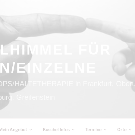
LHIMMEL FÜR
N/EINZELNE
HALTETHERAPIE in Frankfurt, Oberurs
urg, Greifenstein
Mein Angebot
Kuschel Infos
Termine
Orte