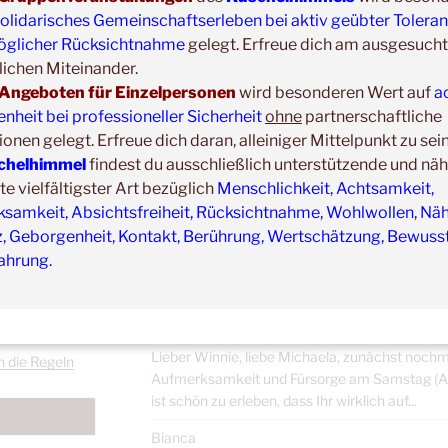
Dana
olidarisches Gemeinschaftserleben bei aktiv geübter Tolera
Jahresreflexion 05.2025 bis 06.2026 Lieber Wi
glicher Rücksichtnahme
gelegt. Erfreue dich am ausgesucht
gemeinsamen therapeutischen Zusammenarbe
ichen Miteinander.
Haltetherapie in Einzelsitzungen] hat sich viel 
Angeboten für Einzelpersonen
wird besonderen Wert auf
a
Kuscheln...
heit bei professioneller Sicherheit
ohne
partnerschaftliche
Sascha & Illiana
ionen gelegt. Erfreue dich daran, alleiniger Mittelpunkt zu sei
Wir haben als Ehepaar gemeinsam an der Ausbi
chelhimmel
findest du ausschließlich unterstützende und nä
Therapie beim Kuschelhimmel (Anmerk.: vom 2
 vielfältigster Art bezüglich
Menschlichkeit, Achtsamkeit,
Greifenstein) teilgenommen und es war für uns 
samkeit, Absichtsfreiheit, Rücksichtnahme, Wohlwollen, Näh
Corina
z, Geborgenheit, Kontakt, Berührung, Wertschätzung, Bewusst
Die Ausbildung zur Kuschel- und Haltetherapeu
ahrung.
eicherung und
(Anmerk.: vom 22.05. bis 25.05.2026 in der Oas
DS-GVO?
einem für mich: - Ein unglaublich sicher...
Mark
Lieber Winnie, liebe Michaela, zunächst nochm
h die Regeln
Aufmerksamkeit und Fürsorge am Samstag (An
ist schön zu erleben, dass Ihr wirklich auf...
Bianca