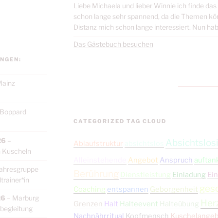
Liebe Michaela und lieber Winnie ich finde da
schon lange sehr spannend, da die Themen körp
Distanz mich schon lange interessiert. Nun habe
Das Gästebuch besuchen
NGEN:
ainz
Boppard
CATEGORIZED TAG CLOUD
26
–
Absichtslosi
Ablaufstruktur
absichtslos
 Kuscheln
Alleinstehende
Angebot
Anspruch
auftan
ahresgruppe
Berührung
Dienstleistung
Einladung
Ein
rainer*in
ges
Coaching
entspannen
Geborgenheit
26
–
Marburg
Her
Grenzen
Halt
Halteevent
Halteübung
begleitung
Nachnährritual
Kopfmensch
Kuschelange