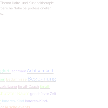
s Thema Halte- und Kuscheltherapie
erliche Nähe bei professioneller
...
gkeit
Achtsamkeit
achtsam
Begegnung
ken
Bedürfnisse
zelsitzung
Email-Coach
Email-
chützter Raum
geschützte Zeit
z
Inneres-Kind
Inneres-Kind-
bot
Kuschelevents