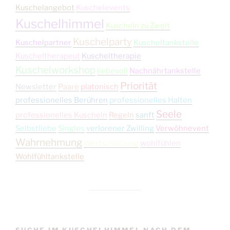
Kuschelangebot
Kuschelevents
Kuschelhimmel
Kuscheln zu Zweit
Kuschelparty
Kuschelpartner
Kuscheltankstelle
Kuscheltherapeut
Kuscheltherapie
Kuschelworkshop
liebevoll
Nachnährtankstelle
Priorität
Newsletter
Paare
platonisch
professionelles Berühren
professionelles Halten
Seele
professionelles Kuscheln
Regeln
sanft
Selbstliebe
Singles
verlorener Zwilling
Verwöhnevent
Wahrnehmung
Wertschätzung
wohlfühlen
Wohlfühltankstelle
SUCHE IM KUSCHELHIMMEL NACH DEM