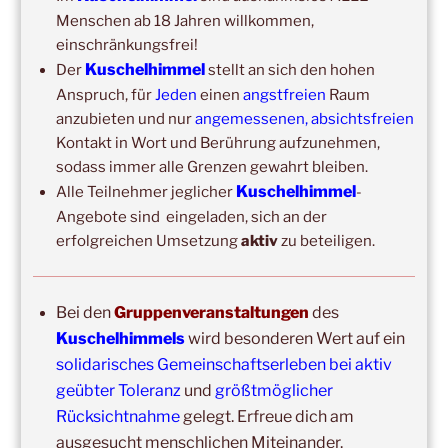
September 2026
–
Wochenende für 2:1 Ausbildung
Menschen ab 18 Jahren willkommen,
einschränkungsfrei!
14:00
–
20:00
,
3. Oktober 2026
–
Oberursel
Kuschelhimmel
Der
stellt an sich den hohen
Kuschelhimmel 6h
Anspruch, für
Jeden
einen
angstfreien
Raum
Wochenend-Event,
17. Oktober 2026
–
18. Oktober
anzubieten und nur
angemessenen, absichtsfreien
2026
–
Wochenende für 2:1 Ausbildung
Kontakt in Wort und Berührung aufzunehmen,
sodass immer alle Grenzen gewahrt bleiben.
Kuschelhimmel
Alle Teilnehmer jeglicher
-
Angebote sind eingeladen, sich an der
erfolgreichen Umsetzung
aktiv
zu beteiligen.
Bei den
Gruppenveranstaltungen
des
Kuschelhimmels
wird besonderen Wert auf ein
Copyright © 2017-2026
solidarisches Gemeinschaftserleben bei aktiv
Kuschelhimmel
geübter Toleranz
und
größtmöglicher
Alle Rechte vorbehalten.
Rücksichtnahme
gelegt. Erfreue dich am
ausgesucht menschlichen Miteinander.