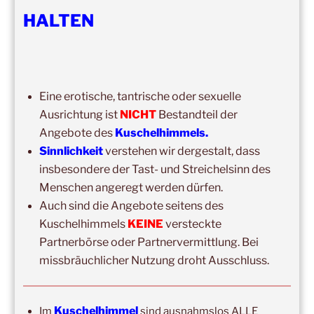
HALTEN
DIE NÄCHSTEN 8 VERANSTALTUNGEN:
15:00
–
20:00
,
8. August 2026
–
Mainz
Eine erotische, tantrische oder sexuelle
Kuschelhimmel 5h Kuscheln
Ausrichtung ist
NICHT
Bestandteil der
14:00
–
19:00
,
29. August 2026
–
Boppard
Angebote des
Kuschelhimmels.
Kuschelhimmel 5h Kuscheln
Sinnlichkeit
verstehen wir dergestalt, dass
insbesondere der Tast- und Streichelsinn des
15:00
–
20:00
,
12. September 2026
–
Erbach/Rheingau Kuschelhimmel 5h Kuscheln
Menschen angeregt werden dürfen.
Auch sind die Angebote seitens des
Ganztags,
13. September 2026
–
Jahresgruppe
Kuschelhimmels
KEINE
versteckte
Ausbildung Berührungs- und Kuscheltrainer*in
Partnerbörse oder Partnervermittlung. Bei
14:00
–
19:00
,
19. September 2026
–
Marburg
missbräuchlicher Nutzung droht Ausschluss.
Kuschelhimmel 5h mit Klangschalenbegleitung
Wochenend-Event,
26. September 2026
–
27.
Kuschelhimmel
Im
sind ausnahmslos ALLE