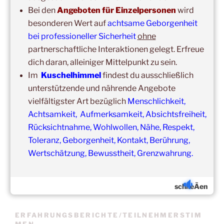
Bei den
Angeboten für Einzelpersonen
wird
besonderen Wert auf
achtsame Geborgenheit
bei professioneller Sicherheit
ohne
partnerschaftliche Interaktionen gelegt. Erfreue
dich daran, alleiniger Mittelpunkt zu sein.
Update:
Unsere
Gruppenveranstaltungen
sind
ohne
Einschränkungen
Im
Kuschelhimmel
findest du ausschließlich
in unseren Veranstaltungsräumen möglich!
unterstützende und nährende Angebote
Was schon immer galt und weiter gilt:
Fühlst du dich krank
vielfältigster Art bezüglich
Menschlichkeit,
und/oder hast Erkältungssymptome, dann verzichte bitte
Achtsamkeit, Aufmerksamkeit, Absichtsfreiheit,
vorübergehend auf die Teilnahme.
Rücksichtnahme, Wohlwollen, Nähe, Respekt,
Der nächste Termin ist nicht weit entfernt.
Toleranz, Geborgenheit, Kontakt, Berührung,
Wertschätzung, Bewusstheit, Grenzwahrung.
schlieÃen
ERFAHRUNGSBERICHTE/TEILNEHMERSTIM