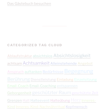
Das Gästebuch besuchen
CATEGORIZED TAG CLOUD
Absichtslosigkeit
Ablaufstruktur
absichtslos
Achtsamkeit
achtsam
Alleinstehende
Angebot
Begegnung
Anspruch
auftanken
Bedürfnisse
Berührung
Dienstleistung
Einladung
Einzelsitzung
Email-Coach
Email-Coaching
entspannen
geschützter Raum
Geborgenheit
geschützte Zeit
Herz
Grenzen
Halt
Halteevent
Halteübung
Inneres-
Kind
Inneres-Kind-Nachnährritual
Kopfmensch