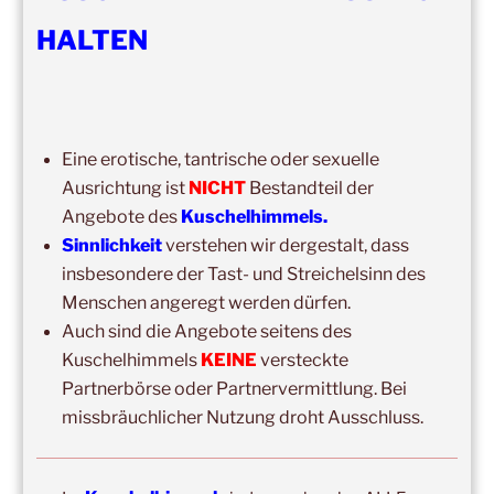
HALTEN
DIE NÄCHSTEN 8 VERANSTALTUNGEN:
14:00
–
19:00
,
29. August 2026
–
Boppard
Eine erotische, tantrische oder sexuelle
Kuschelhimmel 5h Kuscheln
Ausrichtung ist
NICHT
Bestandteil der
15:00
–
20:00
,
12. September 2026
–
Angebote des
Kuschelhimmels.
Erbach/Rheingau Kuschelhimmel 5h Kuscheln
Sinnlichkeit
verstehen wir dergestalt, dass
insbesondere der Tast- und Streichelsinn des
Ganztags,
13. September 2026
–
Jahresgruppe
Menschen angeregt werden dürfen.
Ausbildung Berührungs- und Kuscheltrainer*in
Auch sind die Angebote seitens des
14:00
–
19:00
,
19. September 2026
–
Marburg
Kuschelhimmels
KEINE
versteckte
Kuschelhimmel 5h mit Klangschalenbegleitung
Partnerbörse oder Partnervermittlung. Bei
missbräuchlicher Nutzung droht Ausschluss.
Wochenend-Event,
26. September 2026
–
27.
September 2026
–
Wochenende für 2:1 Ausbildung
14:00
–
20:00
,
3. Oktober 2026
–
Oberursel