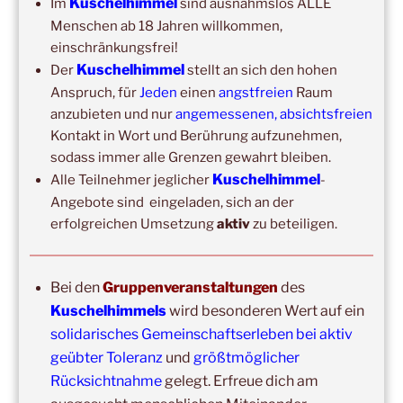
Kuschelhimmel
Im
sind ausnahmslos ALLE
Kuschelhimmel 6h
Menschen ab 18 Jahren willkommen,
einschränkungsfrei!
Wochenend-Event,
17. Oktober 2026
–
18. Oktober
Kuschelhimmel
Der
stellt an sich den hohen
2026
–
Wochenende für 2:1 Ausbildung
Anspruch, für
Jeden
einen
angstfreien
Raum
anzubieten und nur
angemessenen, absichtsfreien
14:00
–
16:00
,
24. Oktober 2026
–
Free Hugs-Aktion
Kontakt in Wort und Berührung aufzunehmen,
Frankfurt, Zeil (Nähe Konstabler Wache, vor H&M) 2h
sodass immer alle Grenzen gewahrt bleiben.
Kuschelhimmel
Alle Teilnehmer jeglicher
-
Angebote sind eingeladen, sich an der
erfolgreichen Umsetzung
aktiv
zu beteiligen.
Bei den
Gruppenveranstaltungen
des
Kuschelhimmels
wird besonderen Wert auf ein
solidarisches Gemeinschaftserleben bei aktiv
Copyright © 2017-2026
geübter Toleranz
und
größtmöglicher
Kuschelhimmel
Alle Rechte vorbehalten.
Rücksichtnahme
gelegt. Erfreue dich am