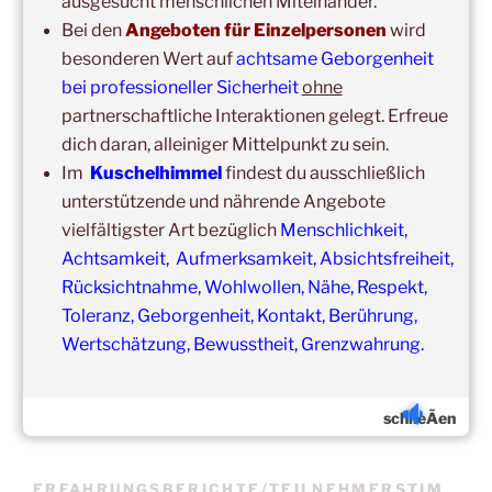
ausgesucht menschlichen Miteinander.
Bei den
Angeboten für Einzelpersonen
wird
besonderen Wert auf
achtsame Geborgenheit
bei professioneller Sicherheit
ohne
partnerschaftliche Interaktionen gelegt. Erfreue
dich daran, alleiniger Mittelpunkt zu sein.
Update:
Im
Kuschelhimmel
findest du ausschließlich
Unsere
Gruppenveranstaltungen
sind
ohne
Einschränkungen
unterstützende und nährende Angebote
in unseren Veranstaltungsräumen möglich!
vielfältigster Art bezüglich
Menschlichkeit,
Was schon immer galt und weiter gilt:
Fühlst du dich krank
Achtsamkeit, Aufmerksamkeit, Absichtsfreiheit,
und/oder hast Erkältungssymptome, dann verzichte bitte
vorübergehend auf die Teilnahme.
Rücksichtnahme, Wohlwollen, Nähe, Respekt,
Der nächste Termin ist nicht weit entfernt.
Toleranz, Geborgenheit, Kontakt, Berührung,
Wertschätzung, Bewusstheit, Grenzwahrung.
schlieÃen
ERFAHRUNGSBERICHTE/TEILNEHMERSTIM