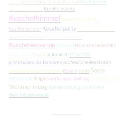
Kind
Inneres-Kind-Nachnährritual
Kopfmensch
Kuschelangebot
Kuschelevents
Kuschelhimmel
Kuscheln zu Zweit
Kuschelparty
Kuschelpartner
Kuscheltankstelle
Kuscheltherapeut
Kuscheltherapie
Kuschelworkshop
liebevoll
Nachnährtankstelle
Priorität
Newsletter
Paare
platonisch
professionelles Berühren
professionelles Halten
Seele
professionelles Kuscheln
Regeln
sanft
Selbstliebe
Singles
verlorener Zwilling
Verwöhnevent
Wahrnehmung
Wertschätzung
wohlfühlen
Wohlfühltankstelle