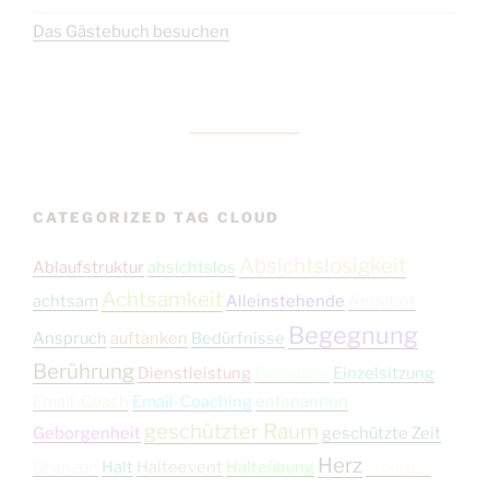
Das Gästebuch besuchen
CATEGORIZED TAG CLOUD
Absichtslosigkeit
Ablaufstruktur
absichtslos
Achtsamkeit
achtsam
Alleinstehende
Angebot
Begegnung
Anspruch
auftanken
Bedürfnisse
Berührung
Dienstleistung
Einladung
Einzelsitzung
Email-Coach
Email-Coaching
entspannen
geschützter Raum
Geborgenheit
geschützte Zeit
Herz
Grenzen
Halt
Halteevent
Halteübung
Inneres-