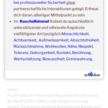
bei professioneller Sicherheit
ohne
Unsere
Gruppenveranstaltungen
sind
ohne
Einschränkungen
partnerschaftliche Interaktionen gelegt. Erfreue
in unseren Veranstaltungsräumen möglich!
dich daran, alleiniger Mittelpunkt zu sein.
Was schon immer galt und weiter gilt:
Fühlst du dich krank
Im
Kuschelhimmel
findest du ausschließlich
und/oder hast Erkältungssymptome, dann verzichte bitte
unterstützende und nährende Angebote
vorübergehend auf die Teilnahme.
vielfältigster Art bezüglich
Menschlichkeit,
Der nächste Termin ist nicht weit entfernt.
Achtsamkeit, Aufmerksamkeit, Absichtsfreiheit,
Rücksichtnahme, Wohlwollen, Nähe, Respekt,
Toleranz, Geborgenheit, Kontakt, Berührung,
Wertschätzung, Bewusstheit, Grenzwahrung.
ERFAHRUNGSBERICHTE/TEILNEHMERSTIM
schlieÃen
MEN
Heike
Heute hatte ich mein erstes Kuscheltreffen (Anmerk.:
am 04.07.2026 in Oberursel) und gleich vorweg
gesagt- ich komme wieder😃 Michaela und Winnie sind