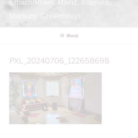
Erbach/Rhein, Mainz, Boppard,
Marburg, Greifenstein
Menü
PXL_20240706_122658698