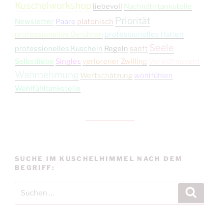
Kuschelworkshop
liebevoll
Nachnährtankstelle
Priorität
Newsletter
Paare
platonisch
professionelles Berühren
professionelles Halten
Seele
professionelles Kuscheln
Regeln
sanft
Selbstliebe
Singles
verlorener Zwilling
Verwöhnevent
Wahrnehmung
Wertschätzung
wohlfühlen
Wohlfühltankstelle
SUCHE IM KUSCHELHIMMEL NACH DEM
BEGRIFF:
Suchen
Suche
nach: