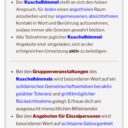
Kuschelhimmel
Der
stellt an sich den hohen
2026
–
Wochenende für 2:1 Ausbildung
Anspruch, für
Jeden
einen
angstfreien
Raum
anzubieten und nur
angemessenen, absichtsfreien
Kontakt in Wort und Berührung aufzunehmen,
sodass immer alle Grenzen gewahrt bleiben.
Kuschelhimmel
Alle Teilnehmer jeglicher
-
Angebote sind eingeladen, sich an der
erfolgreichen Umsetzung
aktiv
zu beteiligen.
Copyright © 2017-2026
Bei den
Gruppenveranstaltungen
des
Kuschelhimmel
Kuschelhimmels
wird besonderen Wert auf ein
Alle Rechte vorbehalten.
solidarisches Gemeinschaftserleben bei aktiv
geübter Toleranz
und
größtmöglicher
Rücksichtnahme
gelegt. Erfreue dich am
ausgesucht menschlichen Miteinander.
Bei den
Angeboten für Einzelpersonen
wird
besonderen Wert auf
achtsame Geborgenheit
Update: