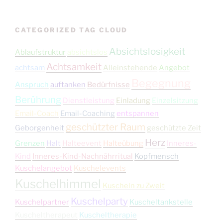
CATEGORIZED TAG CLOUD
Absichtslosigkeit
Ablaufstruktur
absichtslos
Achtsamkeit
achtsam
Alleinstehende
Angebot
Begegnung
Anspruch
auftanken
Bedürfnisse
Berührung
Dienstleistung
Einladung
Einzelsitzung
Email-Coach
Email-Coaching
entspannen
geschützter Raum
Geborgenheit
geschützte Zeit
Herz
Grenzen
Halt
Halteevent
Halteübung
Inneres-
Kind
Inneres-Kind-Nachnährritual
Kopfmensch
Kuschelangebot
Kuschelevents
Kuschelhimmel
Kuscheln zu Zweit
Kuschelparty
Kuschelpartner
Kuscheltankstelle
Kuscheltherapeut
Kuscheltherapie