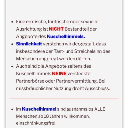
Kuschelhimmel 5h Kuscheln
14:00
–
19:00
,
29. August 2026
–
Boppard
Eine erotische, tantrische oder sexuelle
Kuschelhimmel 5h Kuscheln
Ausrichtung ist
NICHT
Bestandteil der
15:00
–
20:00
,
12. September 2026
–
Angebote des
Kuschelhimmels.
Erbach/Rheingau Kuschelhimmel 5h Kuscheln
Sinnlichkeit
verstehen wir dergestalt, dass
insbesondere der Tast- und Streichelsinn des
Ganztags,
13. September 2026
–
Jahresgruppe
Menschen angeregt werden dürfen.
Ausbildung Berührungs- und Kuscheltrainer*in
Auch sind die Angebote seitens des
14:00
–
19:00
,
19. September 2026
–
Marburg
Kuschelhimmels
KEINE
versteckte
Kuschelhimmel 5h mit Klangschalenbegleitung
Partnerbörse oder Partnervermittlung. Bei
missbräuchlicher Nutzung droht Ausschluss.
Wochenend-Event,
26. September 2026
–
27.
September 2026
–
Wochenende für 2:1 Ausbildung
14:00
–
20:00
,
3. Oktober 2026
–
Oberursel
Kuschelhimmel
Im
sind ausnahmslos ALLE
Kuschelhimmel 6h
Menschen ab 18 Jahren willkommen,
einschränkungsfrei!
Wochenend-Event,
17. Oktober 2026
–
18. Oktober