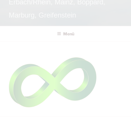
Erbach/Rhein, Mainz, Boppard,
Marburg, Greifenstein
Menü