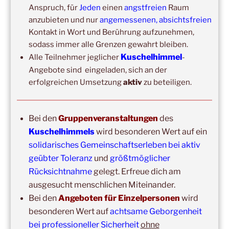
Anspruch, für
Jeden
einen
angstfreien
Raum
anzubieten und nur
angemessenen, absichtsfreien
Kontakt in Wort und Berührung aufzunehmen,
sodass immer alle Grenzen gewahrt bleiben.
Kuschelhimmel
Alle Teilnehmer jeglicher
-
Angebote sind eingeladen, sich an der
erfolgreichen Umsetzung
aktiv
zu beteiligen.
Copyright © 2017-2026
Kuschelhimmel
Bei den
Gruppenveranstaltungen
des
Alle Rechte vorbehalten.
Kuschelhimmels
wird besonderen Wert auf ein
solidarisches Gemeinschaftserleben bei aktiv
geübter Toleranz
und
größtmöglicher
Rücksichtnahme
gelegt. Erfreue dich am
ausgesucht menschlichen Miteinander.
Bei den
Angeboten für Einzelpersonen
wird
Update:
besonderen Wert auf
achtsame Geborgenheit
Unsere
Gruppenveranstaltungen
sind
ohne
Einschränkungen
bei professioneller Sicherheit
ohne