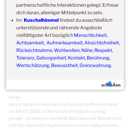
in unseren Veranstaltungsräumen möglich!
partnerschaftliche Interaktionen gelegt. Erfreue
Was schon immer galt und weiter gilt:
Fühlst du dich krank
dich daran, alleiniger Mittelpunkt zu sein.
und/oder hast Erkältungssymptome, dann verzichte bitte
Im
Kuschelhimmel
findest du ausschließlich
vorübergehend auf die Teilnahme.
unterstützende und nährende Angebote
Der nächste Termin ist nicht weit entfernt.
vielfältigster Art bezüglich
Menschlichkeit,
Achtsamkeit, Aufmerksamkeit, Absichtsfreiheit,
Rücksichtnahme, Wohlwollen, Nähe, Respekt,
Toleranz, Geborgenheit, Kontakt, Berührung,
Wertschätzung, Bewusstheit, Grenzwahrung.
ERFAHRUNGSBERICHTE/TEILNEHMERSTIM
MEN
schlieÃen
Heike
Heute hatte ich mein erstes Kuscheltreffen (Anmerk.:
am 04.07.2026 in Oberursel) und gleich vorweg
gesagt- ich komme wieder😃 Michaela und Winnie sind
toll! Die liebevolle Organisation und der völlig sichere...