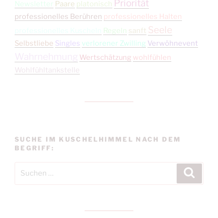
Priorität
Newsletter
Paare
platonisch
professionelles Berühren
professionelles Halten
Seele
professionelles Kuscheln
Regeln
sanft
Selbstliebe
Singles
verlorener Zwilling
Verwöhnevent
Wahrnehmung
Wertschätzung
wohlfühlen
Wohlfühltankstelle
SUCHE IM KUSCHELHIMMEL NACH DEM
BEGRIFF:
Suchen
Suche
nach: