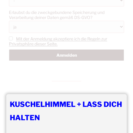
Erlaubst du die zweckgebundene Speicherung und
Verarbeitung deiner Daten gemäß DS-GVO?
Mit der Anmeldung akzeptiere ich die Regeln zur
Privatsphäre dieser Seite.
KUSCHELHIMMEL + LASS DICH
DIE NÄCHSTEN 8 VERANSTALTUNGEN:
HALTEN
15:00
–
20:00
,
8. August 2026
–
Mainz
Kuschelhimmel 5h Kuscheln