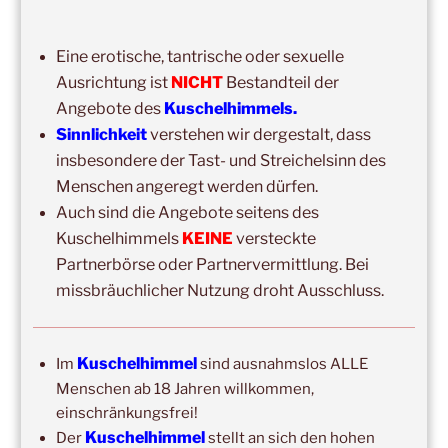
14:00
–
19:00
,
29. August 2026
–
Boppard
Kuschelhimmel 5h Kuscheln
Eine erotische, tantrische oder sexuelle
15:00
–
20:00
,
12. September 2026
–
Ausrichtung ist
NICHT
Bestandteil der
Erbach/Rheingau Kuschelhimmel 5h Kuscheln
Angebote des
Kuschelhimmels.
Sinnlichkeit
verstehen wir dergestalt, dass
Ganztags,
13. September 2026
–
Jahresgruppe
insbesondere der Tast- und Streichelsinn des
Ausbildung Berührungs- und Kuscheltrainer*in
Menschen angeregt werden dürfen.
14:00
–
19:00
,
19. September 2026
–
Marburg
Auch sind die Angebote seitens des
Kuschelhimmel 5h mit Klangschalenbegleitung
Kuschelhimmels
KEINE
versteckte
Partnerbörse oder Partnervermittlung. Bei
Wochenend-Event,
26. September 2026
–
27.
missbräuchlicher Nutzung droht Ausschluss.
September 2026
–
Wochenende für 2:1 Ausbildung
14:00
–
20:00
,
3. Oktober 2026
–
Oberursel
Kuschelhimmel 6h
Kuschelhimmel
Im
sind ausnahmslos ALLE
Menschen ab 18 Jahren willkommen,
Wochenend-Event,
17. Oktober 2026
–
18. Oktober
einschränkungsfrei!
2026
–
Wochenende für 2:1 Ausbildung
Kuschelhimmel
Der
stellt an sich den hohen