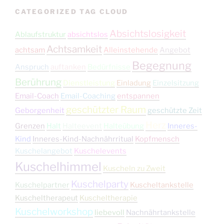
CATEGORIZED TAG CLOUD
Absichtslosigkeit
Ablaufstruktur
absichtslos
Achtsamkeit
achtsam
Alleinstehende
Angebot
Begegnung
Anspruch
auftanken
Bedürfnisse
Berührung
Dienstleistung
Einladung
Einzelsitzung
Email-Coach
Email-Coaching
entspannen
geschützter Raum
Geborgenheit
geschützte Zeit
Herz
Grenzen
Halt
Halteevent
Halteübung
Inneres-
Kind
Inneres-Kind-Nachnährritual
Kopfmensch
Kuschelangebot
Kuschelevents
Kuschelhimmel
Kuscheln zu Zweit
Kuschelparty
Kuschelpartner
Kuscheltankstelle
Kuscheltherapeut
Kuscheltherapie
Kuschelworkshop
liebevoll
Nachnährtankstelle