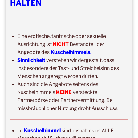
HALTEN
DIE NÄCHSTEN 8 VERANSTALTUNGEN:
15:00
–
20:00
,
8. August 2026
–
Mainz
Kuschelhimmel 5h Kuscheln
Eine erotische, tantrische oder sexuelle
14:00
–
19:00
,
29. August 2026
–
Boppard
Ausrichtung ist
NICHT
Bestandteil der
Kuschelhimmel 5h Kuscheln
Angebote des
Kuschelhimmels.
Sinnlichkeit
verstehen wir dergestalt, dass
15:00
–
20:00
,
12. September 2026
–
insbesondere der Tast- und Streichelsinn des
Erbach/Rheingau Kuschelhimmel 5h Kuscheln
Menschen angeregt werden dürfen.
Ganztags,
13. September 2026
–
Jahresgruppe
Auch sind die Angebote seitens des
Ausbildung Berührungs- und Kuscheltrainer*in
Kuschelhimmels
KEINE
versteckte
Partnerbörse oder Partnervermittlung. Bei
14:00
–
19:00
,
19. September 2026
–
Marburg
missbräuchlicher Nutzung droht Ausschluss.
Kuschelhimmel 5h mit Klangschalenbegleitung
Wochenend-Event,
26. September 2026
–
27.
September 2026
–
Wochenende für 2:1 Ausbildung
Kuschelhimmel
Im
sind ausnahmslos ALLE