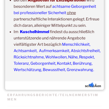
Bei den
Angeboten für Einzelpersonen
wird
besonderen Wert auf
achtsame Geborgenheit
bei professioneller Sicherheit
ohne
partnerschaftliche Interaktionen gelegt. Erfreue
Update:
dich daran, alleiniger Mittelpunkt zu sein.
Unsere
Gruppenveranstaltungen
sind
ohne
Einschränkungen
Im
Kuschelhimmel
findest du ausschließlich
in unseren Veranstaltungsräumen möglich!
unterstützende und nährende Angebote
Was schon immer galt und weiter gilt:
Fühlst du dich krank
und/oder hast Erkältungssymptome, dann verzichte bitte
vielfältigster Art bezüglich
Menschlichkeit,
vorübergehend auf die Teilnahme.
Achtsamkeit, Aufmerksamkeit, Absichtsfreiheit,
Der nächste Termin ist nicht weit entfernt.
Rücksichtnahme, Wohlwollen, Nähe, Respekt,
Toleranz, Geborgenheit, Kontakt, Berührung,
Wertschätzung, Bewusstheit, Grenzwahrung.
schlieÃen
ERFAHRUNGSBERICHTE/TEILNEHMERSTIM
MEN