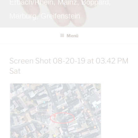
Erbach/Rhein, Mainz, Boppard,
Marburg, Greifenstein
Menü
Screen Shot 08-20-19 at 03.42 PM
Sat