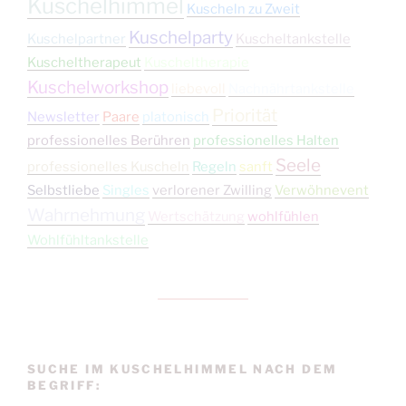
Kuschelhimmel
Kuscheln zu Zweit
Kuschelparty
Kuschelpartner
Kuscheltankstelle
Kuscheltherapeut
Kuscheltherapie
Kuschelworkshop
liebevoll
Nachnährtankstelle
Priorität
Newsletter
Paare
platonisch
professionelles Berühren
professionelles Halten
Seele
professionelles Kuscheln
Regeln
sanft
Selbstliebe
Singles
verlorener Zwilling
Verwöhnevent
Wahrnehmung
Wertschätzung
wohlfühlen
Wohlfühltankstelle
SUCHE IM KUSCHELHIMMEL NACH DEM
BEGRIFF: