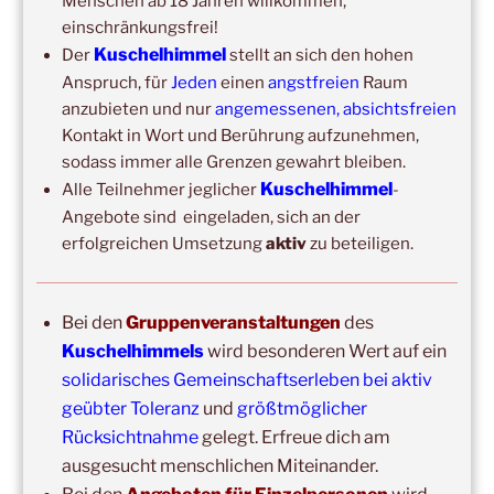
Menschen ab 18 Jahren willkommen,
14:00
–
20:00
,
3. Oktober 2026
–
Oberursel
einschränkungsfrei!
Kuschelhimmel 6h
Kuschelhimmel
Der
stellt an sich den hohen
Wochenend-Event,
17. Oktober 2026
–
18. Oktober
Anspruch, für
Jeden
einen
angstfreien
Raum
2026
–
Wochenende für 2:1 Ausbildung
anzubieten und nur
angemessenen, absichtsfreien
Kontakt in Wort und Berührung aufzunehmen,
sodass immer alle Grenzen gewahrt bleiben.
Kuschelhimmel
Alle Teilnehmer jeglicher
-
Angebote sind eingeladen, sich an der
erfolgreichen Umsetzung
aktiv
zu beteiligen.
Bei den
Gruppenveranstaltungen
des
Kuschelhimmels
wird besonderen Wert auf ein
Copyright © 2017-2026
Kuschelhimmel
solidarisches Gemeinschaftserleben bei aktiv
Alle Rechte vorbehalten.
geübter Toleranz
und
größtmöglicher
Rücksichtnahme
gelegt. Erfreue dich am
ausgesucht menschlichen Miteinander.