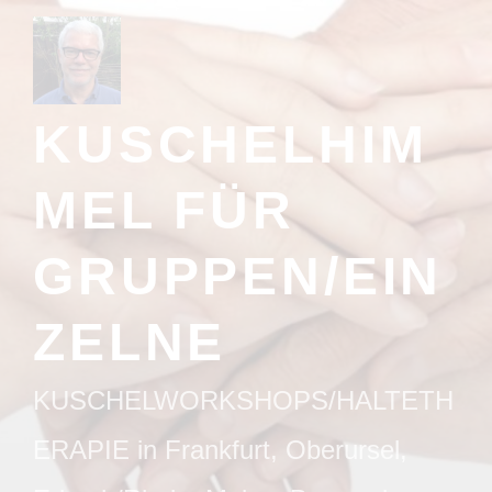
Zum
Inhalt
springen
KUSCHELHIM
MEL FÜR
GRUPPEN/EIN
ZELNE
KUSCHELWORKSHOPS/HALTETH
ERAPIE in Frankfurt, Oberursel,