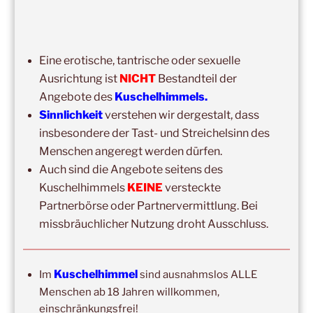
15:00
–
20:00
,
8. August 2026
–
Mainz
Kuschelhimmel 5h Kuscheln
14:00
–
19:00
,
29. August 2026
–
Boppard
Eine erotische, tantrische oder sexuelle
Kuschelhimmel 5h Kuscheln
Ausrichtung ist
NICHT
Bestandteil der
Angebote des
Kuschelhimmels.
15:00
–
20:00
,
12. September 2026
–
Erbach/Rheingau Kuschelhimmel 5h Kuscheln
Sinnlichkeit
verstehen wir dergestalt, dass
insbesondere der Tast- und Streichelsinn des
Ganztags,
13. September 2026
–
Jahresgruppe
Menschen angeregt werden dürfen.
Ausbildung Berührungs- und Kuscheltrainer*in
Auch sind die Angebote seitens des
14:00
–
19:00
,
19. September 2026
–
Marburg
Kuschelhimmels
KEINE
versteckte
Kuschelhimmel 5h mit Klangschalenbegleitung
Partnerbörse oder Partnervermittlung. Bei
missbräuchlicher Nutzung droht Ausschluss.
Wochenend-Event,
26. September 2026
–
27.
September 2026
–
Wochenende für 2:1 Ausbildung
Kuschelhimmel
Im
sind ausnahmslos ALLE
14:00
–
20:00
,
3. Oktober 2026
–
Oberursel
Menschen ab 18 Jahren willkommen,
Kuschelhimmel 6h
einschränkungsfrei!