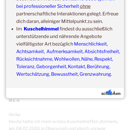
bei professioneller Sicherheit
ohne
Update:
partnerschaftliche Interaktionen gelegt. Erfreue
Unsere
Gruppenveranstaltungen
sind
ohne
Einschränkungen
in unseren Veranstaltungsräumen möglich!
dich daran, alleiniger Mittelpunkt zu sein.
Was schon immer galt und weiter gilt:
Fühlst du dich krank
Im
Kuschelhimmel
findest du ausschließlich
und/oder hast Erkältungssymptome, dann verzichte bitte
unterstützende und nährende Angebote
vorübergehend auf die Teilnahme.
vielfältigster Art bezüglich
Menschlichkeit,
Der nächste Termin ist nicht weit entfernt.
Achtsamkeit, Aufmerksamkeit, Absichtsfreiheit,
Rücksichtnahme, Wohlwollen, Nähe, Respekt,
Toleranz, Geborgenheit, Kontakt, Berührung,
Wertschätzung, Bewusstheit, Grenzwahrung.
schlieÃen
ERFAHRUNGSBERICHTE/TEILNEHMERSTIM
MEN
Heike
Heute hatte ich mein erstes Kuscheltreffen (Anmerk.:
am 04.07.2026 in Oberursel) und gleich vorweg