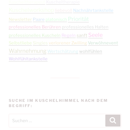
Kuscheltherapeut
Kuscheltherapie
Kuschelworkshop
liebevoll
Nachnährtankstelle
Priorität
Newsletter
Paare
platonisch
professionelles Berühren
professionelles Halten
Seele
professionelles Kuscheln
Regeln
sanft
Selbstliebe
Singles
verlorener Zwilling
Verwöhnevent
Wahrnehmung
Wertschätzung
wohlfühlen
Wohlfühltankstelle
SUCHE IM KUSCHELHIMMEL NACH DEM
BEGRIFF:
Suchen
Suche
nach: