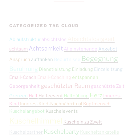
CATEGORIZED TAG CLOUD
Absichtslosigkeit
Ablaufstruktur
absichtslos
Achtsamkeit
achtsam
Alleinstehende
Angebot
Begegnung
Anspruch
auftanken
Bedürfnisse
Berührung
Dienstleistung
Einladung
Einzelsitzung
Email-Coach
Email-Coaching
entspannen
geschützter Raum
Geborgenheit
geschützte Zeit
Herz
Grenzen
Halt
Halteevent
Halteübung
Inneres-
Kind
Inneres-Kind-Nachnährritual
Kopfmensch
Kuschelangebot
Kuschelevents
Kuschelhimmel
Kuscheln zu Zweit
Kuschelparty
Kuschelpartner
Kuscheltankstelle