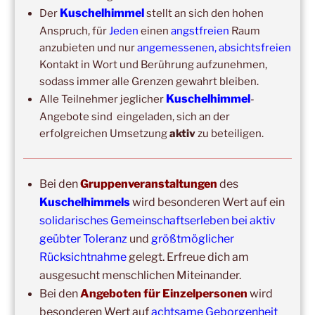
Wochenend-Event,
17. Oktober 2026
–
18. Oktober
Kuschelhimmel
Der
stellt an sich den hohen
2026
–
Wochenende für 2:1 Ausbildung
Anspruch, für
Jeden
einen
angstfreien
Raum
anzubieten und nur
angemessenen, absichtsfreien
Kontakt in Wort und Berührung aufzunehmen,
sodass immer alle Grenzen gewahrt bleiben.
Kuschelhimmel
Alle Teilnehmer jeglicher
-
Angebote sind eingeladen, sich an der
erfolgreichen Umsetzung
aktiv
zu beteiligen.
Copyright © 2017-2026
Bei den
Gruppenveranstaltungen
des
Kuschelhimmel
Kuschelhimmels
wird besonderen Wert auf ein
Alle Rechte vorbehalten.
solidarisches Gemeinschaftserleben bei aktiv
geübter Toleranz
und
größtmöglicher
Rücksichtnahme
gelegt. Erfreue dich am
ausgesucht menschlichen Miteinander.
Bei den
Angeboten für Einzelpersonen
wird
besonderen Wert auf
achtsame Geborgenheit