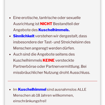
Kuschelhimmel 5h Kuscheln
14:00
–
19:00
,
29. August 2026
–
Boppard
Eine erotische, tantrische oder sexuelle
Kuschelhimmel 5h Kuscheln
Ausrichtung ist
NICHT
Bestandteil der
15:00
–
20:00
,
12. September 2026
–
Angebote des
Kuschelhimmels.
Erbach/Rheingau Kuschelhimmel 5h Kuscheln
Sinnlichkeit
verstehen wir dergestalt, dass
insbesondere der Tast- und Streichelsinn des
Ganztags,
13. September 2026
–
Jahresgruppe
Menschen angeregt werden dürfen.
Ausbildung Berührungs- und Kuscheltrainer*in
Auch sind die Angebote seitens des
14:00
–
19:00
,
19. September 2026
–
Marburg
Kuschelhimmels
KEINE
versteckte
Kuschelhimmel 5h mit Klangschalenbegleitung
Partnerbörse oder Partnervermittlung. Bei
missbräuchlicher Nutzung droht Ausschluss.
Wochenend-Event,
26. September 2026
–
27.
September 2026
–
Wochenende für 2:1 Ausbildung
14:00
–
20:00
,
3. Oktober 2026
–
Oberursel
Kuschelhimmel
Im
sind ausnahmslos ALLE
Kuschelhimmel 6h
Menschen ab 18 Jahren willkommen,
einschränkungsfrei!
Wochenend-Event,
17. Oktober 2026
–
18. Oktober