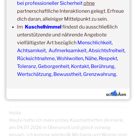
bei professioneller Sicherheit
ohne
Unsere
Gruppenveranstaltungen
sind
ohne
Einschränkungen
partnerschaftliche Interaktionen gelegt. Erfreue
in unseren Veranstaltungsräumen möglich!
dich daran, alleiniger Mittelpunkt zu sein.
Was schon immer galt und weiter gilt:
Fühlst du dich krank
Im
Kuschelhimmel
findest du ausschließlich
und/oder hast Erkältungssymptome, dann verzichte bitte
unterstützende und nährende Angebote
vorübergehend auf die Teilnahme.
vielfältigster Art bezüglich
Menschlichkeit,
Der nächste Termin ist nicht weit entfernt.
Achtsamkeit, Aufmerksamkeit, Absichtsfreiheit,
Rücksichtnahme, Wohlwollen, Nähe, Respekt,
Toleranz, Geborgenheit, Kontakt, Berührung,
Wertschätzung, Bewusstheit, Grenzwahrung.
ERFAHRUNGSBERICHTE/TEILNEHMERSTIM
schlieÃen
MEN
Heike
Heute hatte ich mein erstes Kuscheltreffen (Anmerk.:
am 04.07.2026 in Oberursel) und gleich vorweg
gesagt- ich komme wieder😃 Michaela und Winnie sind