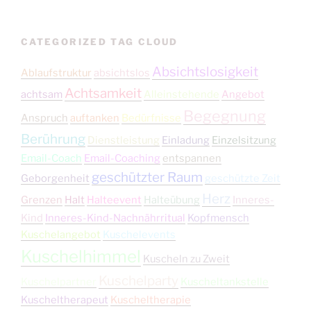
CATEGORIZED TAG CLOUD
Absichtslosigkeit
Ablaufstruktur
absichtslos
Achtsamkeit
achtsam
Alleinstehende
Angebot
Begegnung
Anspruch
auftanken
Bedürfnisse
Berührung
Dienstleistung
Einladung
Einzelsitzung
Email-Coach
Email-Coaching
entspannen
geschützter Raum
Geborgenheit
geschützte Zeit
Herz
Grenzen
Halt
Halteevent
Halteübung
Inneres-
Kind
Inneres-Kind-Nachnährritual
Kopfmensch
Kuschelangebot
Kuschelevents
Kuschelhimmel
Kuscheln zu Zweit
Kuschelparty
Kuschelpartner
Kuscheltankstelle
Kuscheltherapeut
Kuscheltherapie