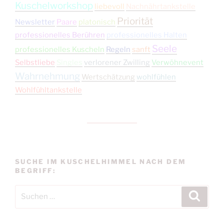
Kuschelworkshop
liebevoll
Nachnährtankstelle
Priorität
Newsletter
Paare
platonisch
professionelles Berühren
professionelles Halten
Seele
professionelles Kuscheln
Regeln
sanft
Selbstliebe
Singles
verlorener Zwilling
Verwöhnevent
Wahrnehmung
Wertschätzung
wohlfühlen
Wohlfühltankstelle
SUCHE IM KUSCHELHIMMEL NACH DEM
BEGRIFF:
Suchen
Suche
nach: