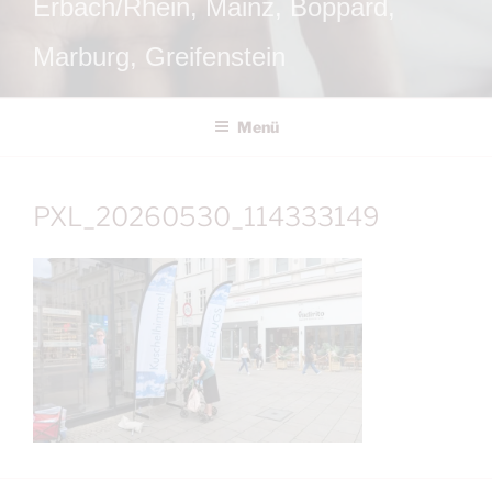
Erbach/Rhein, Mainz, Boppard,
Marburg, Greifenstein
Menü
PXL_20260530_114333149