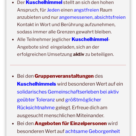
Kuschelhimmel
Der
stellt an sich den hohen
2026
–
Wochenende für 2:1 Ausbildung
Anspruch, für
Jeden
einen
angstfreien
Raum
anzubieten und nur
angemessenen, absichtsfreien
Kontakt in Wort und Berührung aufzunehmen,
sodass immer alle Grenzen gewahrt bleiben.
Kuschelhimmel
Alle Teilnehmer jeglicher
-
Angebote sind eingeladen, sich an der
erfolgreichen Umsetzung
aktiv
zu beteiligen.
Copyright © 2017-2026
Bei den
Gruppenveranstaltungen
des
Kuschelhimmel
Kuschelhimmels
wird besonderen Wert auf ein
Alle Rechte vorbehalten.
solidarisches Gemeinschaftserleben bei aktiv
geübter Toleranz
und
größtmöglicher
Rücksichtnahme
gelegt. Erfreue dich am
ausgesucht menschlichen Miteinander.
Bei den
Angeboten für Einzelpersonen
wird
besonderen Wert auf
achtsame Geborgenheit
Update: