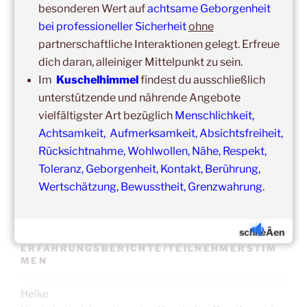
besonderen Wert auf
achtsame Geborgenheit
bei professioneller Sicherheit
ohne
Update:
partnerschaftliche Interaktionen gelegt. Erfreue
Unsere
Gruppenveranstaltungen
sind
ohne
Einschränkungen
dich daran, alleiniger Mittelpunkt zu sein.
in unseren Veranstaltungsräumen möglich!
Im
Kuschelhimmel
findest du ausschließlich
Was schon immer galt und weiter gilt:
Fühlst du dich krank
unterstützende und nährende Angebote
und/oder hast Erkältungssymptome, dann verzichte bitte
vielfältigster Art bezüglich
Menschlichkeit,
vorübergehend auf die Teilnahme.
Achtsamkeit, Aufmerksamkeit, Absichtsfreiheit,
Der nächste Termin ist nicht weit entfernt.
Rücksichtnahme, Wohlwollen, Nähe, Respekt,
Toleranz, Geborgenheit, Kontakt, Berührung,
Wertschätzung, Bewusstheit, Grenzwahrung.
schlieÃen
ERFAHRUNGSBERICHTE/TEILNEHMERSTIM
MEN
Heike