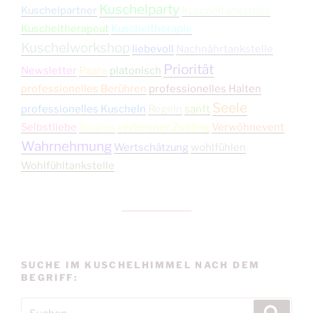
Kuschelparty
Kuschelpartner
Kuscheltankstelle
Kuscheltherapeut
Kuscheltherapie
Kuschelworkshop
liebevoll
Nachnährtankstelle
Priorität
Newsletter
Paare
platonisch
professionelles Berühren
professionelles Halten
Seele
professionelles Kuscheln
Regeln
sanft
Selbstliebe
Singles
verlorener Zwilling
Verwöhnevent
Wahrnehmung
Wertschätzung
wohlfühlen
Wohlfühltankstelle
SUCHE IM KUSCHELHIMMEL NACH DEM
BEGRIFF:
Suchen
Suche