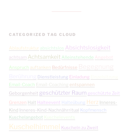
CATEGORIZED TAG CLOUD
Absichtslosigkeit
Ablaufstruktur
absichtslos
Achtsamkeit
achtsam
Alleinstehende
Angebot
Begegnung
Anspruch
auftanken
Bedürfnisse
Berührung
Dienstleistung
Einladung
Einzelsitzung
Email-Coach
Email-Coaching
entspannen
geschützter Raum
Geborgenheit
geschützte Zeit
Herz
Grenzen
Halt
Halteevent
Halteübung
Inneres-
Kind
Inneres-Kind-Nachnährritual
Kopfmensch
Kuschelangebot
Kuschelevents
Kuschelhimmel
Kuscheln zu Zweit