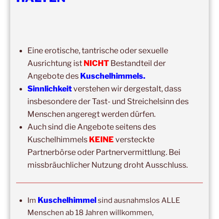
14:00
–
19:00
,
29. August 2026
–
Boppard
Kuschelhimmel 5h Kuscheln
Eine erotische, tantrische oder sexuelle
15:00
–
20:00
,
12. September 2026
–
Ausrichtung ist
NICHT
Bestandteil der
Erbach/Rheingau Kuschelhimmel 5h Kuscheln
Angebote des
Kuschelhimmels.
Ganztags,
13. September 2026
–
Jahresgruppe
Sinnlichkeit
verstehen wir dergestalt, dass
Ausbildung Berührungs- und Kuscheltrainer*in
insbesondere der Tast- und Streichelsinn des
Menschen angeregt werden dürfen.
14:00
–
19:00
,
19. September 2026
–
Marburg
Auch sind die Angebote seitens des
Kuschelhimmel 5h mit Klangschalenbegleitung
Kuschelhimmels
KEINE
versteckte
Wochenend-Event,
26. September 2026
–
27.
Partnerbörse oder Partnervermittlung. Bei
September 2026
–
Wochenende für 2:1 Ausbildung
missbräuchlicher Nutzung droht Ausschluss.
14:00
–
20:00
,
3. Oktober 2026
–
Oberursel
Kuschelhimmel 6h
Kuschelhimmel
Im
sind ausnahmslos ALLE
Wochenend-Event,
17. Oktober 2026
–
18. Oktober
Menschen ab 18 Jahren willkommen,