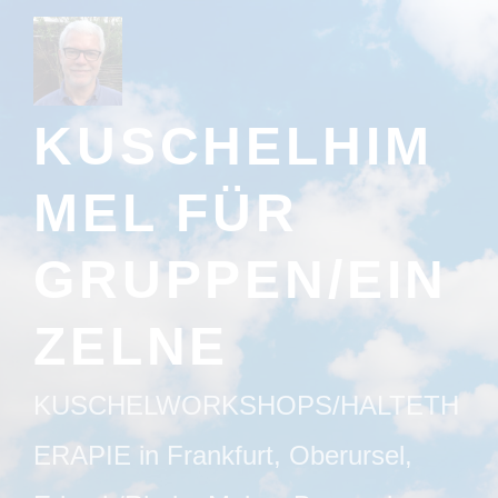
Zum
Inhalt
springen
KUSCHELHIM
MEL FÜR
GRUPPEN/EIN
ZELNE
KUSCHELWORKSHOPS/HALTETH
ERAPIE in Frankfurt, Oberursel,