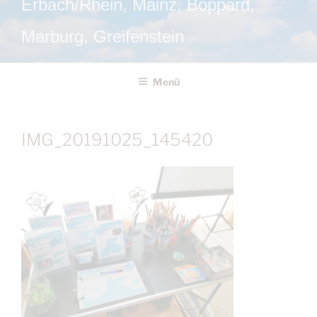
Erbach/Rhein, Mainz, Boppard,
Marburg, Greifenstein
Menü
IMG_20191025_145420