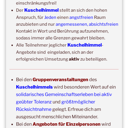
2026
–
Wochenende für 2:1 Ausbildung
einschränkungsfrei!
Kuschelhimmel
Der
stellt an sich den hohen
14:00
–
16:00
,
24. Oktober 2026
–
Free Hugs-Aktion
Anspruch, für
Jeden
einen
angstfreien
Raum
Frankfurt, Zeil (Nähe Konstabler Wache, vor H&M) 2h
anzubieten und nur
angemessenen, absichtsfreien
Kontakt in Wort und Berührung aufzunehmen,
sodass immer alle Grenzen gewahrt bleiben.
Kuschelhimmel
Alle Teilnehmer jeglicher
-
Angebote sind eingeladen, sich an der
erfolgreichen Umsetzung
aktiv
zu beteiligen.
Bei den
Gruppenveranstaltungen
des
Copyright © 2017-2026
Kuschelhimmels
wird besonderen Wert auf ein
Kuschelhimmel
solidarisches Gemeinschaftserleben bei aktiv
Alle Rechte vorbehalten.
geübter Toleranz
und
größtmöglicher
Rücksichtnahme
gelegt. Erfreue dich am
ausgesucht menschlichen Miteinander.
Bei den
Angeboten für Einzelpersonen
wird