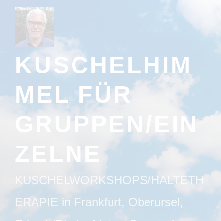
Zum
Inhalt
springen
KUSCHELHIM
MEL FÜR
GRUPPEN/EIN
ZELNE
KUSCHELWORKSHOPS/HALTETH
ERAPIE in Frankfurt, Oberursel,