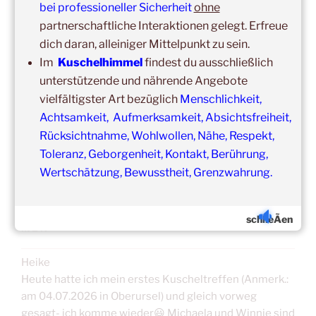
bei professioneller Sicherheit
ohne
Unsere
Gruppenveranstaltungen
sind
ohne
Einschränkungen
partnerschaftliche Interaktionen gelegt. Erfreue
in unseren Veranstaltungsräumen möglich!
dich daran, alleiniger Mittelpunkt zu sein.
Was schon immer galt und weiter gilt:
Fühlst du dich krank
Im
Kuschelhimmel
findest du ausschließlich
und/oder hast Erkältungssymptome, dann verzichte bitte
unterstützende und nährende Angebote
vorübergehend auf die Teilnahme.
vielfältigster Art bezüglich
Menschlichkeit,
Der nächste Termin ist nicht weit entfernt.
Achtsamkeit, Aufmerksamkeit, Absichtsfreiheit,
Rücksichtnahme, Wohlwollen, Nähe, Respekt,
Toleranz, Geborgenheit, Kontakt, Berührung,
Wertschätzung, Bewusstheit, Grenzwahrung.
ERFAHRUNGSBERICHTE/TEILNEHMERSTIM
schlieÃen
MEN
Heike
Heute hatte ich mein erstes Kuscheltreffen (Anmerk.:
am 04.07.2026 in Oberursel) und gleich vorweg
gesagt- ich komme wieder😃 Michaela und Winnie sind