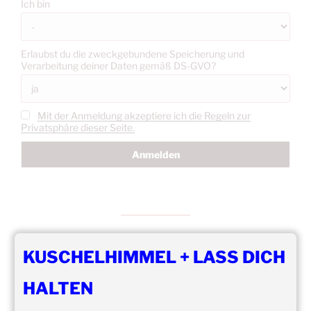
Ich bin
Erlaubst du die zweckgebundene Speicherung und
Verarbeitung deiner Daten gemäß DS-GVO?
Mit der Anmeldung akzeptiere ich die Regeln zur
Privatsphäre dieser Seite.
KUSCHELHIMMEL + LASS DICH
DIE NÄCHSTEN 8 VERANSTALTUNGEN:
HALTEN
14:00
–
19:00
,
29. August 2026
–
Boppard