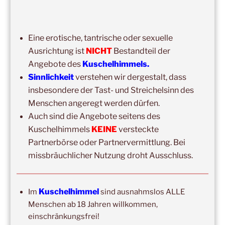
Kuschelhimmel 5h Kuscheln
15:00
–
20:00
,
12. September 2026
–
Eine erotische, tantrische oder sexuelle
Erbach/Rheingau Kuschelhimmel 5h Kuscheln
Ausrichtung ist
NICHT
Bestandteil der
Ganztags,
13. September 2026
–
Jahresgruppe
Angebote des
Kuschelhimmels.
Ausbildung Berührungs- und Kuscheltrainer*in
Sinnlichkeit
verstehen wir dergestalt, dass
insbesondere der Tast- und Streichelsinn des
14:00
–
19:00
,
19. September 2026
–
Marburg
Menschen angeregt werden dürfen.
Kuschelhimmel 5h mit Klangschalenbegleitung
Auch sind die Angebote seitens des
Wochenend-Event,
26. September 2026
–
27.
Kuschelhimmels
KEINE
versteckte
September 2026
–
Wochenende für 2:1 Ausbildung
Partnerbörse oder Partnervermittlung. Bei
missbräuchlicher Nutzung droht Ausschluss.
14:00
–
20:00
,
3. Oktober 2026
–
Oberursel
Kuschelhimmel 6h
Wochenend-Event,
17. Oktober 2026
–
18. Oktober
Kuschelhimmel
Im
sind ausnahmslos ALLE
2026
–
Wochenende für 2:1 Ausbildung
Menschen ab 18 Jahren willkommen,
einschränkungsfrei!
14:00
–
16:00
,
24. Oktober 2026
–
Free Hugs-Aktion