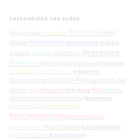
CATEGORIZED TAG CLOUD
Absichtslosigkeit
Ablaufstruktur
absichtslos
Achtsamkeit
achtsam
Alleinstehende
Angebot
Begegnung
Anspruch
auftanken
Bedürfnisse
Berührung
Dienstleistung
Einladung
Einzelsitzung
Email-Coach
Email-Coaching
entspannen
geschützter Raum
Geborgenheit
geschützte Zeit
Herz
Grenzen
Halt
Halteevent
Halteübung
Inneres-
Kind
Inneres-Kind-Nachnährritual
Kopfmensch
Kuschelangebot
Kuschelevents
Kuschelhimmel
Kuscheln zu Zweit
Kuschelparty
Kuschelpartner
Kuscheltankstelle
Kuscheltherapeut
Kuscheltherapie