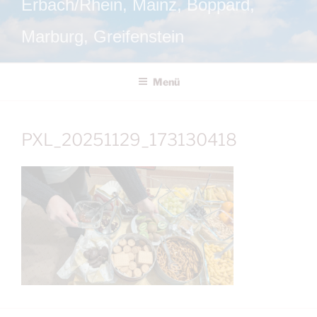
Erbach/Rhein, Mainz, Boppard,
Marburg, Greifenstein
Menü
PXL_20251129_173130418