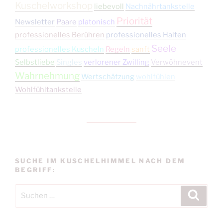
Kuschelworkshop
liebevoll
Nachnährtankstelle
Priorität
Newsletter
Paare
platonisch
professionelles Berühren
professionelles Halten
Seele
professionelles Kuscheln
Regeln
sanft
Selbstliebe
Singles
verlorener Zwilling
Verwöhnevent
Wahrnehmung
Wertschätzung
wohlfühlen
Wohlfühltankstelle
SUCHE IM KUSCHELHIMMEL NACH DEM
BEGRIFF:
Suchen
Suche
nach: