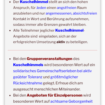
Kuschelhimmel
Der
stellt an sich den hohen
Frankfurt, Zeil (Nähe Konstabler Wache, vor H&M) 2h
Anspruch, für
Jeden
einen
angstfreien
Raum
anzubieten und nur
angemessenen, absichtsfreien
Kontakt in Wort und Berührung aufzunehmen,
sodass immer alle Grenzen gewahrt bleiben.
Kuschelhimmel
Alle Teilnehmer jeglicher
-
Angebote sind eingeladen, sich an der
erfolgreichen Umsetzung
aktiv
zu beteiligen.
Copyright © 2017-2026
Bei den
Gruppenveranstaltungen
des
Kuschelhimmel
Kuschelhimmels
wird besonderen Wert auf ein
Alle Rechte vorbehalten.
solidarisches Gemeinschaftserleben bei aktiv
geübter Toleranz
und
größtmöglicher
Rücksichtnahme
gelegt. Erfreue dich am
ausgesucht menschlichen Miteinander.
Bei den
Angeboten für Einzelpersonen
wird
besonderen Wert auf
achtsame Geborgenheit
Update: