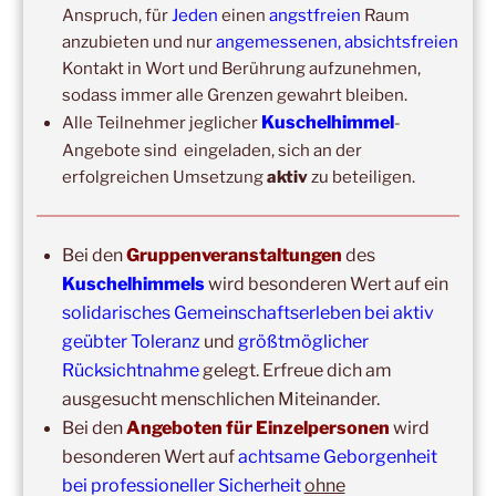
Anspruch, für
Jeden
einen
angstfreien
Raum
anzubieten und nur
angemessenen, absichtsfreien
Kontakt in Wort und Berührung aufzunehmen,
sodass immer alle Grenzen gewahrt bleiben.
Kuschelhimmel
Alle Teilnehmer jeglicher
-
Angebote sind eingeladen, sich an der
erfolgreichen Umsetzung
aktiv
zu beteiligen.
Copyright © 2017-2026
Kuschelhimmel
Bei den
Gruppenveranstaltungen
des
Alle Rechte vorbehalten.
Kuschelhimmels
wird besonderen Wert auf ein
solidarisches Gemeinschaftserleben bei aktiv
geübter Toleranz
und
größtmöglicher
Rücksichtnahme
gelegt. Erfreue dich am
ausgesucht menschlichen Miteinander.
Bei den
Angeboten für Einzelpersonen
wird
Update:
besonderen Wert auf
achtsame Geborgenheit
Unsere
Gruppenveranstaltungen
sind
ohne
Einschränkungen
bei professioneller Sicherheit
ohne