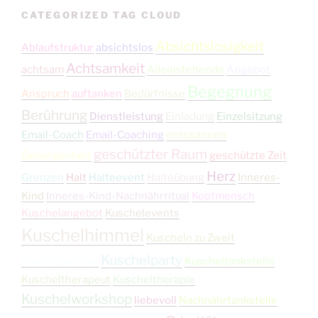
CATEGORIZED TAG CLOUD
Absichtslosigkeit
Ablaufstruktur
absichtslos
Achtsamkeit
achtsam
Alleinstehende
Angebot
Begegnung
Anspruch
auftanken
Bedürfnisse
Berührung
Dienstleistung
Einladung
Einzelsitzung
Email-Coach
Email-Coaching
entspannen
geschützter Raum
Geborgenheit
geschützte Zeit
Herz
Grenzen
Halt
Halteevent
Halteübung
Inneres-
Kind
Inneres-Kind-Nachnährritual
Kopfmensch
Kuschelangebot
Kuschelevents
Kuschelhimmel
Kuscheln zu Zweit
Kuschelparty
Kuschelpartner
Kuscheltankstelle
Kuscheltherapeut
Kuscheltherapie
Kuschelworkshop
liebevoll
Nachnährtankstelle