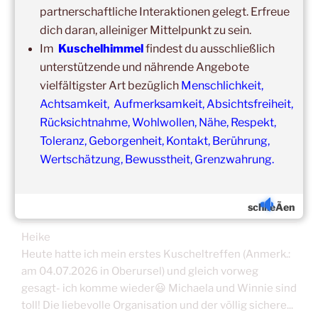
in unseren Veranstaltungsräumen möglich!
partnerschaftliche Interaktionen gelegt. Erfreue
Was schon immer galt und weiter gilt:
Fühlst du dich krank
dich daran, alleiniger Mittelpunkt zu sein.
und/oder hast Erkältungssymptome, dann verzichte bitte
Im
Kuschelhimmel
findest du ausschließlich
vorübergehend auf die Teilnahme.
unterstützende und nährende Angebote
Der nächste Termin ist nicht weit entfernt.
vielfältigster Art bezüglich
Menschlichkeit,
Achtsamkeit, Aufmerksamkeit, Absichtsfreiheit,
Rücksichtnahme, Wohlwollen, Nähe, Respekt,
Toleranz, Geborgenheit, Kontakt, Berührung,
Wertschätzung, Bewusstheit, Grenzwahrung.
ERFAHRUNGSBERICHTE/TEILNEHMERSTIM
MEN
schlieÃen
Heike
Heute hatte ich mein erstes Kuscheltreffen (Anmerk.:
am 04.07.2026 in Oberursel) und gleich vorweg
gesagt- ich komme wieder😃 Michaela und Winnie sind
toll! Die liebevolle Organisation und der völlig sichere...