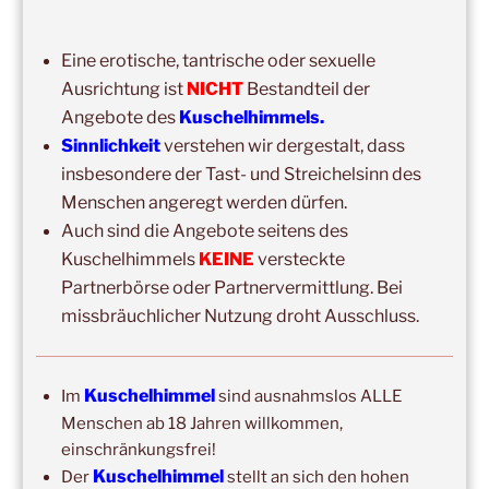
14:00
–
19:00
,
29. August 2026
–
Boppard
Kuschelhimmel 5h Kuscheln
Eine erotische, tantrische oder sexuelle
15:00
–
20:00
,
12. September 2026
–
Ausrichtung ist
NICHT
Bestandteil der
Erbach/Rheingau Kuschelhimmel 5h Kuscheln
Angebote des
Kuschelhimmels.
Sinnlichkeit
verstehen wir dergestalt, dass
Ganztags,
13. September 2026
–
Jahresgruppe
insbesondere der Tast- und Streichelsinn des
Ausbildung Berührungs- und Kuscheltrainer*in
Menschen angeregt werden dürfen.
14:00
–
19:00
,
19. September 2026
–
Marburg
Auch sind die Angebote seitens des
Kuschelhimmel 5h mit Klangschalenbegleitung
Kuschelhimmels
KEINE
versteckte
Partnerbörse oder Partnervermittlung. Bei
Wochenend-Event,
26. September 2026
–
27.
missbräuchlicher Nutzung droht Ausschluss.
September 2026
–
Wochenende für 2:1 Ausbildung
14:00
–
20:00
,
3. Oktober 2026
–
Oberursel
Kuschelhimmel 6h
Kuschelhimmel
Im
sind ausnahmslos ALLE
Menschen ab 18 Jahren willkommen,
Wochenend-Event,
17. Oktober 2026
–
18. Oktober
einschränkungsfrei!
2026
–
Wochenende für 2:1 Ausbildung
Kuschelhimmel
Der
stellt an sich den hohen