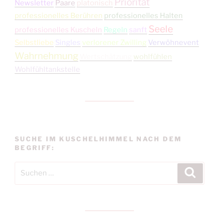
Priorität
Newsletter
Paare
platonisch
professionelles Berühren
professionelles Halten
Seele
professionelles Kuscheln
Regeln
sanft
Selbstliebe
Singles
verlorener Zwilling
Verwöhnevent
Wahrnehmung
Wertschätzung
wohlfühlen
Wohlfühltankstelle
SUCHE IM KUSCHELHIMMEL NACH DEM
BEGRIFF:
Suchen
Suche
nach: