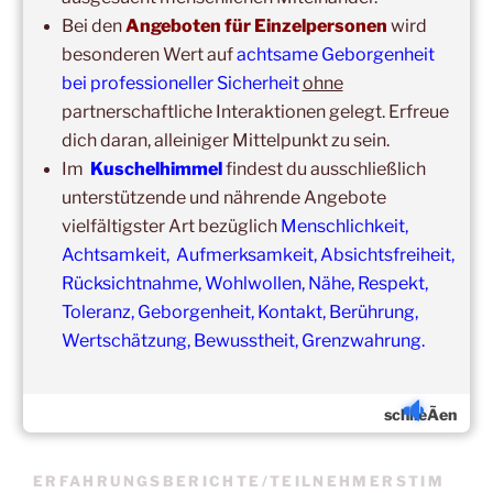
Bei den
Angeboten für Einzelpersonen
wird
besonderen Wert auf
achtsame Geborgenheit
bei professioneller Sicherheit
ohne
partnerschaftliche Interaktionen gelegt. Erfreue
dich daran, alleiniger Mittelpunkt zu sein.
Update:
Im
Kuschelhimmel
findest du ausschließlich
Unsere
Gruppenveranstaltungen
sind
ohne
Einschränkungen
unterstützende und nährende Angebote
in unseren Veranstaltungsräumen möglich!
Was schon immer galt und weiter gilt:
Fühlst du dich krank
vielfältigster Art bezüglich
Menschlichkeit,
und/oder hast Erkältungssymptome, dann verzichte bitte
Achtsamkeit, Aufmerksamkeit, Absichtsfreiheit,
vorübergehend auf die Teilnahme.
Rücksichtnahme, Wohlwollen, Nähe, Respekt,
Der nächste Termin ist nicht weit entfernt.
Toleranz, Geborgenheit, Kontakt, Berührung,
Wertschätzung, Bewusstheit, Grenzwahrung.
schlieÃen
ERFAHRUNGSBERICHTE/TEILNEHMERSTIM