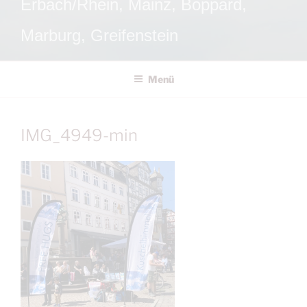
Erbach/Rhein, Mainz, Boppard,
Marburg, Greifenstein
Menü
IMG_4949-min