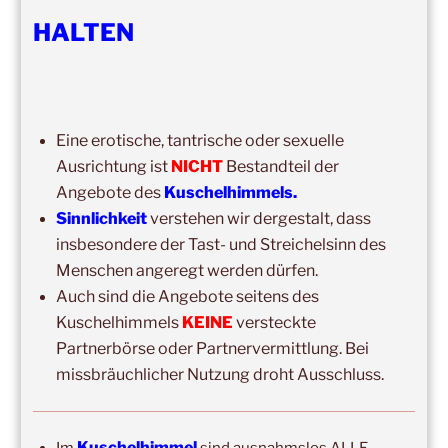
HALTEN
DIE NÄCHSTEN 8 VERANSTALTUNGEN:
15:00
–
20:00
,
8. August 2026
–
Mainz
Eine erotische, tantrische oder sexuelle
Kuschelhimmel 5h Kuscheln
Ausrichtung ist
NICHT
Bestandteil der
14:00
–
19:00
,
29. August 2026
–
Boppard
Angebote des
Kuschelhimmels.
Kuschelhimmel 5h Kuscheln
Sinnlichkeit
verstehen wir dergestalt, dass
insbesondere der Tast- und Streichelsinn des
15:00
–
20:00
,
12. September 2026
–
Menschen angeregt werden dürfen.
Erbach/Rheingau Kuschelhimmel 5h Kuscheln
Auch sind die Angebote seitens des
Ganztags,
13. September 2026
–
Jahresgruppe
Kuschelhimmels
KEINE
versteckte
Ausbildung Berührungs- und Kuscheltrainer*in
Partnerbörse oder Partnervermittlung. Bei
missbräuchlicher Nutzung droht Ausschluss.
14:00
–
19:00
,
19. September 2026
–
Marburg
Kuschelhimmel 5h mit Klangschalenbegleitung
Wochenend-Event,
26. September 2026
–
27.
Kuschelhimmel
Im
sind ausnahmslos ALLE