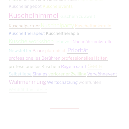
Kuschelangebot
Kuschelevents
Kuschelhimmel
Kuscheln zu Zweit
Kuschelparty
Kuschelpartner
Kuscheltankstelle
Kuscheltherapeut
Kuscheltherapie
Kuschelworkshop
liebevoll
Nachnährtankstelle
Priorität
Newsletter
Paare
platonisch
professionelles Berühren
professionelles Halten
Seele
professionelles Kuscheln
Regeln
sanft
Selbstliebe
Singles
verlorener Zwilling
Verwöhnevent
Wahrnehmung
Wertschätzung
wohlfühlen
Wohlfühltankstelle