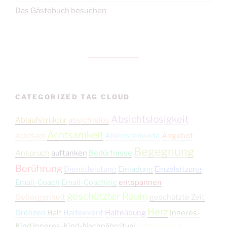
Das Gästebuch besuchen
CATEGORIZED TAG CLOUD
Absichtslosigkeit
Ablaufstruktur
absichtslos
Achtsamkeit
achtsam
Alleinstehende
Angebot
Begegnung
Anspruch
auftanken
Bedürfnisse
Berührung
Dienstleistung
Einladung
Einzelsitzung
Email-Coach
Email-Coaching
entspannen
geschützter Raum
Geborgenheit
geschützte Zeit
Herz
Grenzen
Halt
Halteevent
Halteübung
Inneres-
Kind
Inneres-Kind-Nachnährritual
Kopfmensch