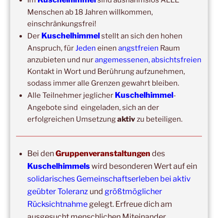
September 2026
–
Wochenende für 2:1 Ausbildung
Menschen ab 18 Jahren willkommen,
einschränkungsfrei!
14:00
–
20:00
,
3. Oktober 2026
–
Oberursel
Kuschelhimmel
Der
stellt an sich den hohen
Kuschelhimmel 6h
Anspruch, für
Jeden
einen
angstfreien
Raum
Wochenend-Event,
17. Oktober 2026
–
18. Oktober
anzubieten und nur
angemessenen, absichtsfreien
2026
–
Wochenende für 2:1 Ausbildung
Kontakt in Wort und Berührung aufzunehmen,
sodass immer alle Grenzen gewahrt bleiben.
Kuschelhimmel
Alle Teilnehmer jeglicher
-
Angebote sind eingeladen, sich an der
erfolgreichen Umsetzung
aktiv
zu beteiligen.
Bei den
Gruppenveranstaltungen
des
Kuschelhimmels
wird besonderen Wert auf ein
Copyright © 2017-2026
solidarisches Gemeinschaftserleben bei aktiv
Kuschelhimmel
geübter Toleranz
und
größtmöglicher
Alle Rechte vorbehalten.
Rücksichtnahme
gelegt. Erfreue dich am
ausgesucht menschlichen Miteinander.