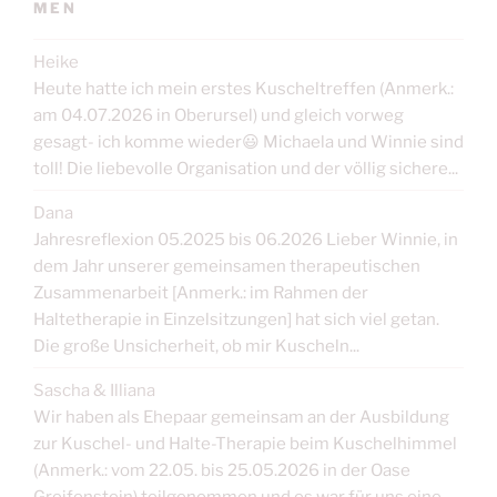
MEN
Heike
Heute hatte ich mein erstes Kuscheltreffen (Anmerk.:
am 04.07.2026 in Oberursel) und gleich vorweg
gesagt- ich komme wieder😃 Michaela und Winnie sind
toll! Die liebevolle Organisation und der völlig sichere...
Dana
Jahresreflexion 05.2025 bis 06.2026 Lieber Winnie, in
dem Jahr unserer gemeinsamen therapeutischen
Zusammenarbeit [Anmerk.: im Rahmen der
Haltetherapie in Einzelsitzungen] hat sich viel getan.
Die große Unsicherheit, ob mir Kuscheln...
Sascha & Illiana
Wir haben als Ehepaar gemeinsam an der Ausbildung
zur Kuschel- und Halte-Therapie beim Kuschelhimmel
(Anmerk.: vom 22.05. bis 25.05.2026 in der Oase
Greifenstein) teilgenommen und es war für uns eine...