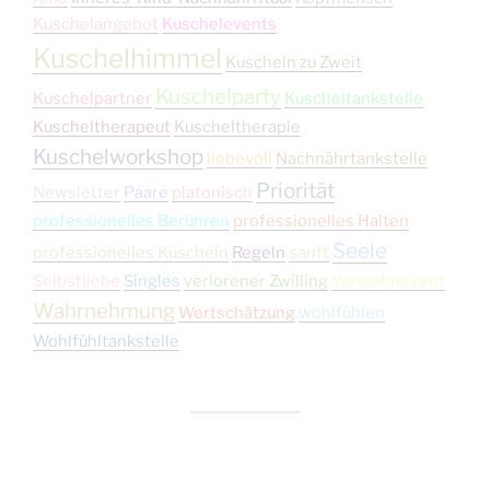
Kuschelangebot
Kuschelevents
Kuschelhimmel
Kuscheln zu Zweit
Kuschelparty
Kuschelpartner
Kuscheltankstelle
Kuscheltherapeut
Kuscheltherapie
Kuschelworkshop
liebevoll
Nachnährtankstelle
Priorität
Newsletter
Paare
platonisch
professionelles Berühren
professionelles Halten
Seele
professionelles Kuscheln
Regeln
sanft
Selbstliebe
Singles
verlorener Zwilling
Verwöhnevent
Wahrnehmung
Wertschätzung
wohlfühlen
Wohlfühltankstelle