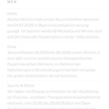
MEN
Heike
Heute hatte ich mein erstes Kuscheltreffen (Anmerk.:
am 04.07.2026 in Oberursel) und gleich vorweg
gesagt- ich komme wieder😃 Michaela und Winnie sind
toll! Die liebevolle Organisation und der völlig sichere...
Dana
Jahresreflexion 05.2025 bis 06.2026 Lieber Winnie, in
dem Jahr unserer gemeinsamen therapeutischen
Zusammenarbeit [Anmerk.: im Rahmen der
Haltetherapie in Einzelsitzungen] hat sich viel getan.
Die große Unsicherheit, ob mir Kuscheln...
Sascha & Illiana
Wir haben als Ehepaar gemeinsam an der Ausbildung
zur Kuschel- und Halte-Therapie beim Kuschelhimmel
(Anmerk.: vom 22.05. bis 25.05.2026 in der Oase
Greifenstein) teilgenommen und es war für uns eine...