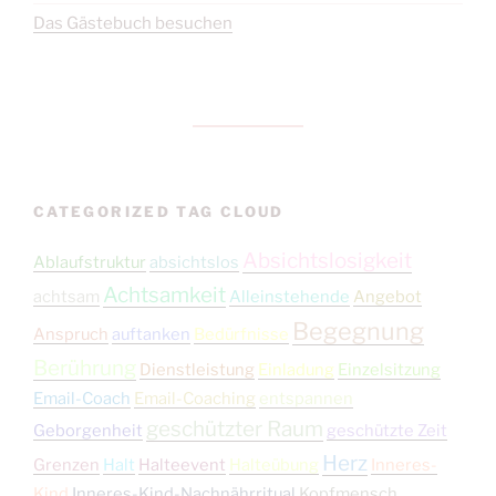
Das Gästebuch besuchen
CATEGORIZED TAG CLOUD
Absichtslosigkeit
Ablaufstruktur
absichtslos
Achtsamkeit
achtsam
Alleinstehende
Angebot
Begegnung
Anspruch
auftanken
Bedürfnisse
Berührung
Dienstleistung
Einladung
Einzelsitzung
Email-Coach
Email-Coaching
entspannen
geschützter Raum
Geborgenheit
geschützte Zeit
Herz
Grenzen
Halt
Halteevent
Halteübung
Inneres-
Kind
Inneres-Kind-Nachnährritual
Kopfmensch