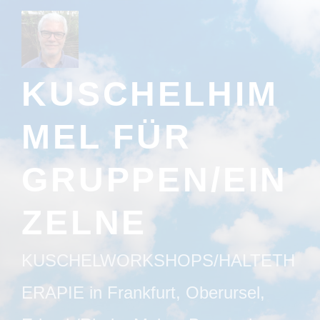
Zum
Inhalt
springen
KUSCHELHIM
MEL FÜR
GRUPPEN/EIN
ZELNE
KUSCHELWORKSHOPS/HALTETH
ERAPIE in Frankfurt, Oberursel,