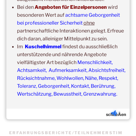
Bei den
Angeboten für Einzelpersonen
wird
besonderen Wert auf
achtsame Geborgenheit
bei professioneller Sicherheit
ohne
partnerschaftliche Interaktionen gelegt. Erfreue
dich daran, alleiniger Mittelpunkt zu sein.
Update:
Im
Kuschelhimmel
findest du ausschließlich
Unsere
Gruppenveranstaltungen
sind
ohne
Einschränkungen
unterstützende und nährende Angebote
in unseren Veranstaltungsräumen möglich!
Was schon immer galt und weiter gilt:
Fühlst du dich krank
vielfältigster Art bezüglich
Menschlichkeit,
und/oder hast Erkältungssymptome, dann verzichte bitte
Achtsamkeit, Aufmerksamkeit, Absichtsfreiheit,
vorübergehend auf die Teilnahme.
Rücksichtnahme, Wohlwollen, Nähe, Respekt,
Der nächste Termin ist nicht weit entfernt.
Toleranz, Geborgenheit, Kontakt, Berührung,
Wertschätzung, Bewusstheit, Grenzwahrung.
schlieÃen
ERFAHRUNGSBERICHTE/TEILNEHMERSTIM