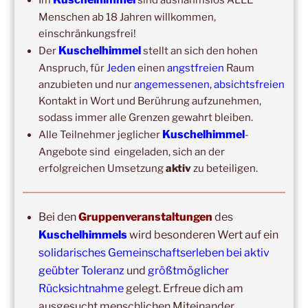
September 2026
–
Wochenende für 2:1 Ausbildung
Menschen ab 18 Jahren willkommen,
einschränkungsfrei!
14:00
–
20:00
,
3. Oktober 2026
–
Oberursel
Kuschelhimmel
Der
stellt an sich den hohen
Kuschelhimmel 6h
Anspruch, für
Jeden
einen
angstfreien
Raum
Wochenend-Event,
17. Oktober 2026
–
18. Oktober
anzubieten und nur
angemessenen, absichtsfreien
2026
–
Wochenende für 2:1 Ausbildung
Kontakt in Wort und Berührung aufzunehmen,
sodass immer alle Grenzen gewahrt bleiben.
Kuschelhimmel
Alle Teilnehmer jeglicher
-
Angebote sind eingeladen, sich an der
erfolgreichen Umsetzung
aktiv
zu beteiligen.
Bei den
Gruppenveranstaltungen
des
Kuschelhimmels
wird besonderen Wert auf ein
Copyright © 2017-2026
solidarisches Gemeinschaftserleben bei aktiv
Kuschelhimmel
geübter Toleranz
und
größtmöglicher
Alle Rechte vorbehalten.
Rücksichtnahme
gelegt. Erfreue dich am
ausgesucht menschlichen Miteinander.