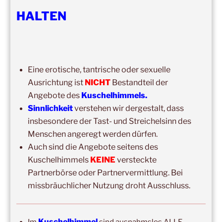
HALTEN
DIE NÄCHSTEN 8 VERANSTALTUNGEN:
15:00
–
20:00
,
8. August 2026
–
Mainz
Eine erotische, tantrische oder sexuelle
Kuschelhimmel 5h Kuscheln
Ausrichtung ist
NICHT
Bestandteil der
14:00
–
19:00
,
29. August 2026
–
Boppard
Angebote des
Kuschelhimmels.
Kuschelhimmel 5h Kuscheln
Sinnlichkeit
verstehen wir dergestalt, dass
insbesondere der Tast- und Streichelsinn des
15:00
–
20:00
,
12. September 2026
–
Menschen angeregt werden dürfen.
Erbach/Rheingau Kuschelhimmel 5h Kuscheln
Auch sind die Angebote seitens des
Ganztags,
13. September 2026
–
Jahresgruppe
Kuschelhimmels
KEINE
versteckte
Ausbildung Berührungs- und Kuscheltrainer*in
Partnerbörse oder Partnervermittlung. Bei
missbräuchlicher Nutzung droht Ausschluss.
14:00
–
19:00
,
19. September 2026
–
Marburg
Kuschelhimmel 5h mit Klangschalenbegleitung
Wochenend-Event,
26. September 2026
–
27.
Kuschelhimmel
Im
sind ausnahmslos ALLE