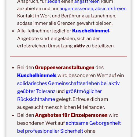
Anspruch, für
Jeden
einen
angstfreien
Raum
anzubieten und nur
angemessenen, absichtsfreien
Kontakt in Wort und Berührung aufzunehmen,
sodass immer alle Grenzen gewahrt bleiben.
Kuschelhimmel
Alle Teilnehmer jeglicher
-
Angebote sind eingeladen, sich an der
erfolgreichen Umsetzung
aktiv
zu beteiligen.
Copyright © 2017-2026
Kuschelhimmel
Bei den
Gruppenveranstaltungen
des
Alle Rechte vorbehalten.
Kuschelhimmels
wird besonderen Wert auf ein
solidarisches Gemeinschaftserleben bei aktiv
geübter Toleranz
und
größtmöglicher
Rücksichtnahme
gelegt. Erfreue dich am
ausgesucht menschlichen Miteinander.
Bei den
Angeboten für Einzelpersonen
wird
Update:
besonderen Wert auf
achtsame Geborgenheit
Unsere
Gruppenveranstaltungen
sind
ohne
Einschränkungen
bei professioneller Sicherheit
ohne
in unseren Veranstaltungsräumen möglich!