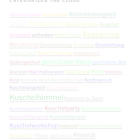
CATEGORIZED TAG CLOUD
Absichtslosigkeit
Ablaufstruktur
absichtslos
Achtsamkeit
achtsam
Alleinstehende
Angebot
Begegnung
Anspruch
auftanken
Bedürfnisse
Berührung
Dienstleistung
Einladung
Einzelsitzung
Email-Coach
Email-Coaching
entspannen
geschützter Raum
Geborgenheit
geschützte Zeit
Herz
Grenzen
Halt
Halteevent
Halteübung
Inneres-
Kind
Inneres-Kind-Nachnährritual
Kopfmensch
Kuschelangebot
Kuschelevents
Kuschelhimmel
Kuscheln zu Zweit
Kuschelparty
Kuschelpartner
Kuscheltankstelle
Kuscheltherapeut
Kuscheltherapie
Kuschelworkshop
liebevoll
Nachnährtankstelle
Priorität
Newsletter
Paare
platonisch