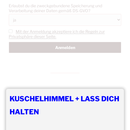
Erlaubst du die zweckgebundene Speicherung und
Verarbeitung deiner Daten gemäß DS-GVO?
Mit der Anmeldung akzeptiere ich die Regeln zur
Privatsphäre dieser Seite.
DIE NÄCHSTEN 8 VERANSTALTUNGEN:
KUSCHELHIMMEL + LASS DICH
15:00
–
20:00
,
8. August 2026
–
Mainz
HALTEN
Kuschelhimmel 5h Kuscheln
14:00
–
19:00
,
29. August 2026
–
Boppard