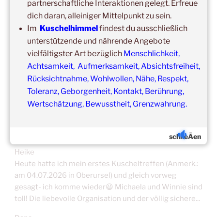
partnerschaftliche Interaktionen gelegt. Erfreue
Was schon immer galt und weiter gilt:
Fühlst du dich krank
dich daran, alleiniger Mittelpunkt zu sein.
und/oder hast Erkältungssymptome, dann verzichte bitte
Im
Kuschelhimmel
findest du ausschließlich
vorübergehend auf die Teilnahme.
unterstützende und nährende Angebote
Der nächste Termin ist nicht weit entfernt.
vielfältigster Art bezüglich
Menschlichkeit,
Achtsamkeit, Aufmerksamkeit, Absichtsfreiheit,
Rücksichtnahme, Wohlwollen, Nähe, Respekt,
Toleranz, Geborgenheit, Kontakt, Berührung,
Wertschätzung, Bewusstheit, Grenzwahrung.
ERFAHRUNGSBERICHTE/TEILNEHMERSTIM
MEN
schlieÃen
Heike
Heute hatte ich mein erstes Kuscheltreffen (Anmerk.:
am 04.07.2026 in Oberursel) und gleich vorweg
gesagt- ich komme wieder😃 Michaela und Winnie sind
toll! Die liebevolle Organisation und der völlig sichere...