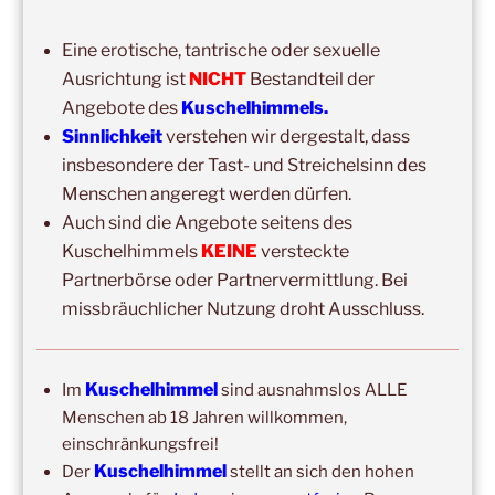
Kuschelhimmel 5h Kuscheln
Eine erotische, tantrische oder sexuelle
15:00
–
20:00
,
12. September 2026
–
Ausrichtung ist
NICHT
Bestandteil der
Erbach/Rheingau Kuschelhimmel 5h Kuscheln
Angebote des
Kuschelhimmels.
Ganztags,
13. September 2026
–
Jahresgruppe
Sinnlichkeit
verstehen wir dergestalt, dass
Ausbildung Berührungs- und Kuscheltrainer*in
insbesondere der Tast- und Streichelsinn des
Menschen angeregt werden dürfen.
14:00
–
19:00
,
19. September 2026
–
Marburg
Auch sind die Angebote seitens des
Kuschelhimmel 5h mit Klangschalenbegleitung
Kuschelhimmels
KEINE
versteckte
Wochenend-Event,
26. September 2026
–
27.
Partnerbörse oder Partnervermittlung. Bei
September 2026
–
Wochenende für 2:1 Ausbildung
missbräuchlicher Nutzung droht Ausschluss.
14:00
–
20:00
,
3. Oktober 2026
–
Oberursel
Kuschelhimmel 6h
Kuschelhimmel
Im
sind ausnahmslos ALLE
Menschen ab 18 Jahren willkommen,
Wochenend-Event,
17. Oktober 2026
–
18. Oktober
einschränkungsfrei!
2026
–
Wochenende für 2:1 Ausbildung
Kuschelhimmel
Der
stellt an sich den hohen