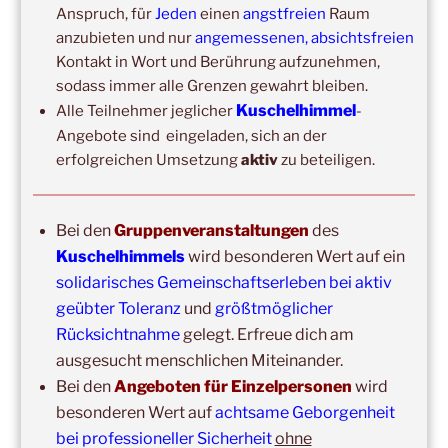
Anspruch, für
Jeden
einen
angstfreien
Raum
anzubieten und nur
angemessenen, absichtsfreien
Kontakt in Wort und Berührung aufzunehmen,
sodass immer alle Grenzen gewahrt bleiben.
Kuschelhimmel
Alle Teilnehmer jeglicher
-
Angebote sind eingeladen, sich an der
erfolgreichen Umsetzung
aktiv
zu beteiligen.
Copyright © 2017-2026
Kuschelhimmel
Bei den
Gruppenveranstaltungen
des
Alle Rechte vorbehalten.
Kuschelhimmels
wird besonderen Wert auf ein
solidarisches Gemeinschaftserleben bei aktiv
geübter Toleranz
und
größtmöglicher
Rücksichtnahme
gelegt. Erfreue dich am
ausgesucht menschlichen Miteinander.
Bei den
Angeboten für Einzelpersonen
wird
Update:
besonderen Wert auf
achtsame Geborgenheit
Unsere
Gruppenveranstaltungen
sind
ohne
Einschränkungen
bei professioneller Sicherheit
ohne