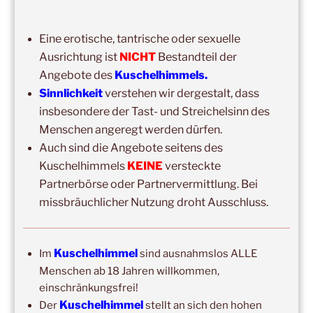
14:00
–
19:00
,
29. August 2026
–
Boppard
Kuschelhimmel 5h Kuscheln
Eine erotische, tantrische oder sexuelle
15:00
–
20:00
,
12. September 2026
–
Ausrichtung ist
NICHT
Bestandteil der
Erbach/Rheingau Kuschelhimmel 5h Kuscheln
Angebote des
Kuschelhimmels.
Sinnlichkeit
verstehen wir dergestalt, dass
Ganztags,
13. September 2026
–
Jahresgruppe
insbesondere der Tast- und Streichelsinn des
Ausbildung Berührungs- und Kuscheltrainer*in
Menschen angeregt werden dürfen.
14:00
–
19:00
,
19. September 2026
–
Marburg
Auch sind die Angebote seitens des
Kuschelhimmel 5h mit Klangschalenbegleitung
Kuschelhimmels
KEINE
versteckte
Partnerbörse oder Partnervermittlung. Bei
Wochenend-Event,
26. September 2026
–
27.
missbräuchlicher Nutzung droht Ausschluss.
September 2026
–
Wochenende für 2:1 Ausbildung
14:00
–
20:00
,
3. Oktober 2026
–
Oberursel
Kuschelhimmel 6h
Kuschelhimmel
Im
sind ausnahmslos ALLE
Menschen ab 18 Jahren willkommen,
Wochenend-Event,
17. Oktober 2026
–
18. Oktober
einschränkungsfrei!
2026
–
Wochenende für 2:1 Ausbildung
Kuschelhimmel
Der
stellt an sich den hohen