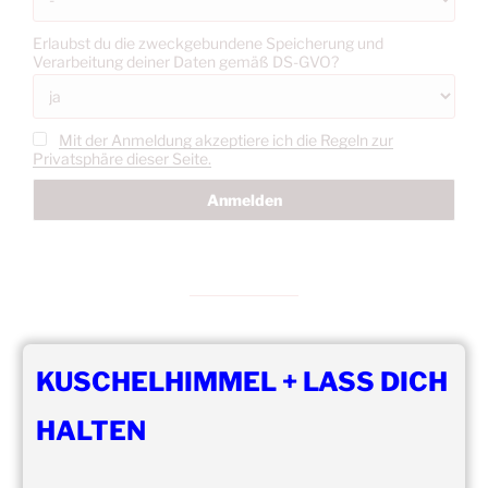
Erlaubst du die zweckgebundene Speicherung und
Verarbeitung deiner Daten gemäß DS-GVO?
Mit der Anmeldung akzeptiere ich die Regeln zur
Privatsphäre dieser Seite.
KUSCHELHIMMEL + LASS DICH
DIE NÄCHSTEN 8 VERANSTALTUNGEN:
HALTEN
15:00
–
20:00
,
8. August 2026
–
Mainz
Kuschelhimmel 5h Kuscheln