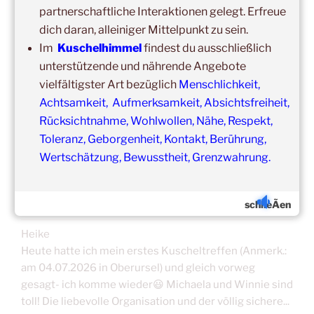
in unseren Veranstaltungsräumen möglich!
partnerschaftliche Interaktionen gelegt. Erfreue
Was schon immer galt und weiter gilt:
Fühlst du dich krank
dich daran, alleiniger Mittelpunkt zu sein.
und/oder hast Erkältungssymptome, dann verzichte bitte
Im
Kuschelhimmel
findest du ausschließlich
vorübergehend auf die Teilnahme.
unterstützende und nährende Angebote
Der nächste Termin ist nicht weit entfernt.
vielfältigster Art bezüglich
Menschlichkeit,
Achtsamkeit, Aufmerksamkeit, Absichtsfreiheit,
Rücksichtnahme, Wohlwollen, Nähe, Respekt,
Toleranz, Geborgenheit, Kontakt, Berührung,
Wertschätzung, Bewusstheit, Grenzwahrung.
ERFAHRUNGSBERICHTE/TEILNEHMERSTIM
MEN
schlieÃen
Heike
Heute hatte ich mein erstes Kuscheltreffen (Anmerk.:
am 04.07.2026 in Oberursel) und gleich vorweg
gesagt- ich komme wieder😃 Michaela und Winnie sind
toll! Die liebevolle Organisation und der völlig sichere...