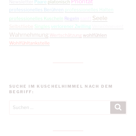
Priorität
Newsletter
Paare
platonisch
professionelles Berühren
professionelles Halten
Seele
professionelles Kuscheln
Regeln
sanft
Selbstliebe
Singles
verlorener Zwilling
Verwöhnevent
Wahrnehmung
Wertschätzung
wohlfühlen
Wohlfühltankstelle
SUCHE IM KUSCHELHIMMEL NACH DEM
BEGRIFF:
Suchen
Suche
nach: