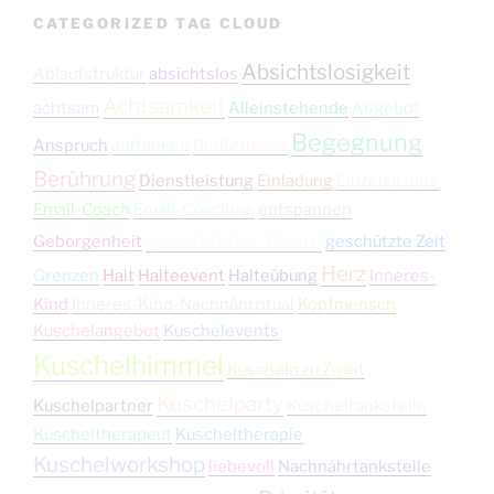
CATEGORIZED TAG CLOUD
Absichtslosigkeit
Ablaufstruktur
absichtslos
Achtsamkeit
achtsam
Alleinstehende
Angebot
Begegnung
Anspruch
auftanken
Bedürfnisse
Berührung
Dienstleistung
Einladung
Einzelsitzung
Email-Coach
Email-Coaching
entspannen
geschützter Raum
Geborgenheit
geschützte Zeit
Herz
Grenzen
Halt
Halteevent
Halteübung
Inneres-
Kind
Inneres-Kind-Nachnährritual
Kopfmensch
Kuschelangebot
Kuschelevents
Kuschelhimmel
Kuscheln zu Zweit
Kuschelparty
Kuschelpartner
Kuscheltankstelle
Kuscheltherapeut
Kuscheltherapie
Kuschelworkshop
liebevoll
Nachnährtankstelle