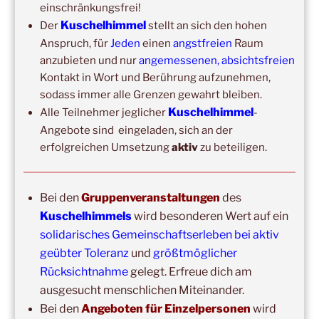
Kuschelhimmel 6h
einschränkungsfrei!
Kuschelhimmel
Der
stellt an sich den hohen
Wochenend-Event,
17. Oktober 2026
–
18. Oktober
Anspruch, für
Jeden
einen
angstfreien
Raum
2026
–
Wochenende für 2:1 Ausbildung
anzubieten und nur
angemessenen, absichtsfreien
Kontakt in Wort und Berührung aufzunehmen,
sodass immer alle Grenzen gewahrt bleiben.
Kuschelhimmel
Alle Teilnehmer jeglicher
-
Angebote sind eingeladen, sich an der
erfolgreichen Umsetzung
aktiv
zu beteiligen.
Bei den
Gruppenveranstaltungen
des
Copyright © 2017-2026
Kuschelhimmels
wird besonderen Wert auf ein
Kuschelhimmel
solidarisches Gemeinschaftserleben bei aktiv
Alle Rechte vorbehalten.
geübter Toleranz
und
größtmöglicher
Rücksichtnahme
gelegt. Erfreue dich am
ausgesucht menschlichen Miteinander.
Bei den
Angeboten für Einzelpersonen
wird