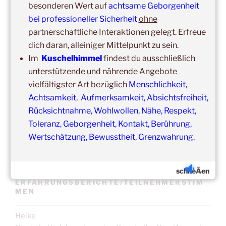
besonderen Wert auf
achtsame Geborgenheit
bei professioneller Sicherheit
ohne
Update:
partnerschaftliche Interaktionen gelegt. Erfreue
Unsere
Gruppenveranstaltungen
sind
ohne
Einschränkungen
dich daran, alleiniger Mittelpunkt zu sein.
in unseren Veranstaltungsräumen möglich!
Im
Kuschelhimmel
findest du ausschließlich
Was schon immer galt und weiter gilt:
Fühlst du dich krank
unterstützende und nährende Angebote
und/oder hast Erkältungssymptome, dann verzichte bitte
vielfältigster Art bezüglich
Menschlichkeit,
vorübergehend auf die Teilnahme.
Achtsamkeit, Aufmerksamkeit, Absichtsfreiheit,
Der nächste Termin ist nicht weit entfernt.
Rücksichtnahme, Wohlwollen, Nähe, Respekt,
Toleranz, Geborgenheit, Kontakt, Berührung,
Wertschätzung, Bewusstheit, Grenzwahrung.
schlieÃen
ERFAHRUNGSBERICHTE/TEILNEHMERSTIM
MEN
Heike