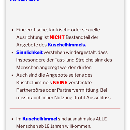
15:00
–
20:00
,
8. August 2026
–
Mainz
Kuschelhimmel 5h Kuscheln
Eine erotische, tantrische oder sexuelle
14:00
–
19:00
,
29. August 2026
–
Boppard
Ausrichtung ist
NICHT
Bestandteil der
Kuschelhimmel 5h Kuscheln
Angebote des
Kuschelhimmels.
15:00
–
20:00
,
12. September 2026
–
Sinnlichkeit
verstehen wir dergestalt, dass
Erbach/Rheingau Kuschelhimmel 5h Kuscheln
insbesondere der Tast- und Streichelsinn des
Menschen angeregt werden dürfen.
Ganztags,
13. September 2026
–
Jahresgruppe
Auch sind die Angebote seitens des
Ausbildung Berührungs- und Kuscheltrainer*in
Kuschelhimmels
KEINE
versteckte
14:00
–
19:00
,
19. September 2026
–
Marburg
Partnerbörse oder Partnervermittlung. Bei
Kuschelhimmel 5h mit Klangschalenbegleitung
missbräuchlicher Nutzung droht Ausschluss.
Wochenend-Event,
26. September 2026
–
27.
September 2026
–
Wochenende für 2:1 Ausbildung
Kuschelhimmel
Im
sind ausnahmslos ALLE
14:00
–
20:00
,
3. Oktober 2026
–
Oberursel
Menschen ab 18 Jahren willkommen,