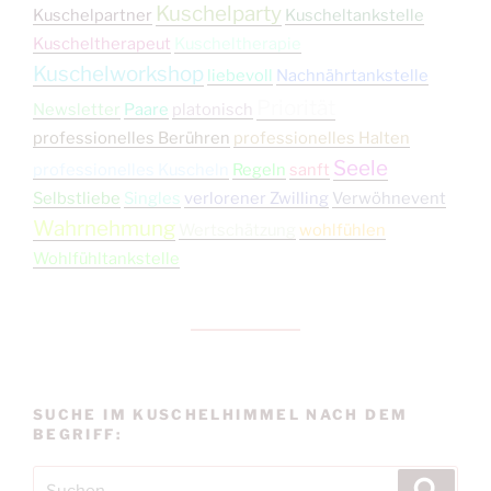
Kuschelparty
Kuschelpartner
Kuscheltankstelle
Kuscheltherapeut
Kuscheltherapie
Kuschelworkshop
liebevoll
Nachnährtankstelle
Priorität
Newsletter
Paare
platonisch
professionelles Berühren
professionelles Halten
Seele
professionelles Kuscheln
Regeln
sanft
Selbstliebe
Singles
verlorener Zwilling
Verwöhnevent
Wahrnehmung
Wertschätzung
wohlfühlen
Wohlfühltankstelle
SUCHE IM KUSCHELHIMMEL NACH DEM
BEGRIFF:
Suchen
Suche