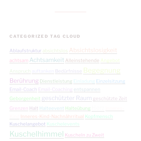
CATEGORIZED TAG CLOUD
Absichtslosigkeit
Ablaufstruktur
absichtslos
Achtsamkeit
achtsam
Alleinstehende
Angebot
Begegnung
Anspruch
auftanken
Bedürfnisse
Berührung
Dienstleistung
Einladung
Einzelsitzung
Email-Coach
Email-Coaching
entspannen
geschützter Raum
Geborgenheit
geschützte Zeit
Herz
Grenzen
Halt
Halteevent
Halteübung
Inneres-
Kind
Inneres-Kind-Nachnährritual
Kopfmensch
Kuschelangebot
Kuschelevents
Kuschelhimmel
Kuscheln zu Zweit