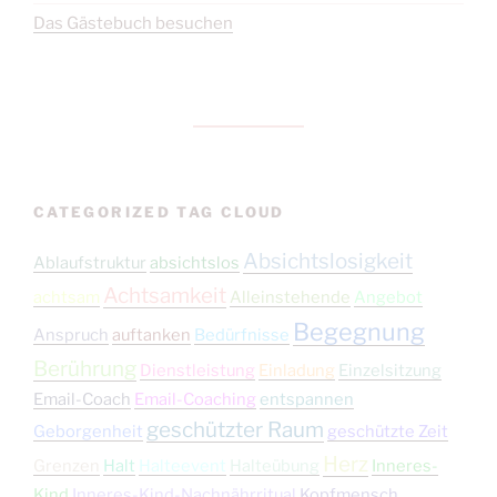
Das Gästebuch besuchen
CATEGORIZED TAG CLOUD
Absichtslosigkeit
Ablaufstruktur
absichtslos
Achtsamkeit
achtsam
Alleinstehende
Angebot
Begegnung
Anspruch
auftanken
Bedürfnisse
Berührung
Dienstleistung
Einladung
Einzelsitzung
Email-Coach
Email-Coaching
entspannen
geschützter Raum
Geborgenheit
geschützte Zeit
Herz
Grenzen
Halt
Halteevent
Halteübung
Inneres-
Kind
Inneres-Kind-Nachnährritual
Kopfmensch