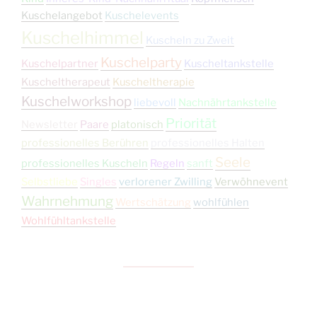
Kuschelangebot
Kuschelevents
Kuschelhimmel
Kuscheln zu Zweit
Kuschelparty
Kuschelpartner
Kuscheltankstelle
Kuscheltherapeut
Kuscheltherapie
Kuschelworkshop
liebevoll
Nachnährtankstelle
Priorität
Newsletter
Paare
platonisch
professionelles Berühren
professionelles Halten
Seele
professionelles Kuscheln
Regeln
sanft
Selbstliebe
Singles
verlorener Zwilling
Verwöhnevent
Wahrnehmung
Wertschätzung
wohlfühlen
Wohlfühltankstelle