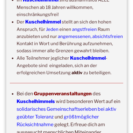
September 2026
–
Wochenende für 2:1 Ausbildung
Menschen ab 18 Jahren willkommen,
einschränkungsfrei!
14:00
–
20:00
,
3. Oktober 2026
–
Oberursel
Kuschelhimmel
Der
stellt an sich den hohen
Kuschelhimmel 6h
Anspruch, für
Jeden
einen
angstfreien
Raum
Wochenend-Event,
17. Oktober 2026
–
18. Oktober
anzubieten und nur
angemessenen, absichtsfreien
2026
–
Wochenende für 2:1 Ausbildung
Kontakt in Wort und Berührung aufzunehmen,
sodass immer alle Grenzen gewahrt bleiben.
Kuschelhimmel
Alle Teilnehmer jeglicher
-
Angebote sind eingeladen, sich an der
erfolgreichen Umsetzung
aktiv
zu beteiligen.
Bei den
Gruppenveranstaltungen
des
Kuschelhimmels
wird besonderen Wert auf ein
Copyright © 2017-2026
solidarisches Gemeinschaftserleben bei aktiv
Kuschelhimmel
geübter Toleranz
und
größtmöglicher
Alle Rechte vorbehalten.
Rücksichtnahme
gelegt. Erfreue dich am
ausgesucht menschlichen Miteinander.