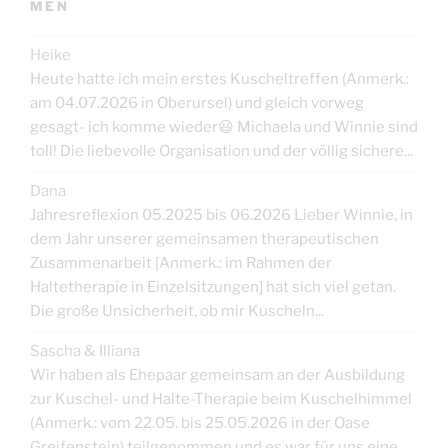
MEN
Heike
Heute hatte ich mein erstes Kuscheltreffen (Anmerk.:
am 04.07.2026 in Oberursel) und gleich vorweg
gesagt- ich komme wieder😃 Michaela und Winnie sind
toll! Die liebevolle Organisation und der völlig sichere...
Dana
Jahresreflexion 05.2025 bis 06.2026 Lieber Winnie, in
dem Jahr unserer gemeinsamen therapeutischen
Zusammenarbeit [Anmerk.: im Rahmen der
Haltetherapie in Einzelsitzungen] hat sich viel getan.
Die große Unsicherheit, ob mir Kuscheln...
Sascha & Illiana
Wir haben als Ehepaar gemeinsam an der Ausbildung
zur Kuschel- und Halte-Therapie beim Kuschelhimmel
(Anmerk.: vom 22.05. bis 25.05.2026 in der Oase
Greifenstein) teilgenommen und es war für uns eine...