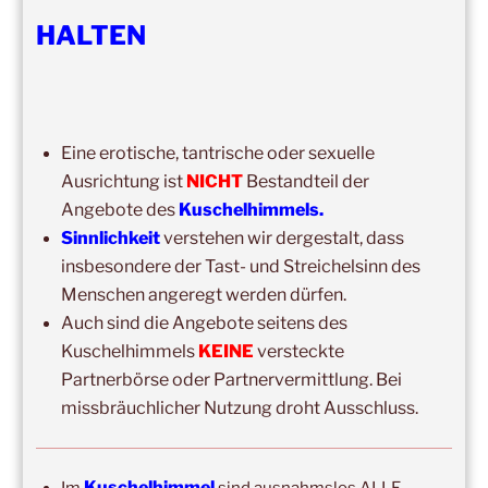
HALTEN
DIE NÄCHSTEN 8 VERANSTALTUNGEN:
15:00
–
20:00
,
8. August 2026
–
Mainz
Eine erotische, tantrische oder sexuelle
Kuschelhimmel 5h Kuscheln
Ausrichtung ist
NICHT
Bestandteil der
14:00
–
19:00
,
29. August 2026
–
Boppard
Angebote des
Kuschelhimmels.
Kuschelhimmel 5h Kuscheln
Sinnlichkeit
verstehen wir dergestalt, dass
insbesondere der Tast- und Streichelsinn des
15:00
–
20:00
,
12. September 2026
–
Menschen angeregt werden dürfen.
Erbach/Rheingau Kuschelhimmel 5h Kuscheln
Auch sind die Angebote seitens des
Ganztags,
13. September 2026
–
Jahresgruppe
Kuschelhimmels
KEINE
versteckte
Ausbildung Berührungs- und Kuscheltrainer*in
Partnerbörse oder Partnervermittlung. Bei
missbräuchlicher Nutzung droht Ausschluss.
14:00
–
19:00
,
19. September 2026
–
Marburg
Kuschelhimmel 5h mit Klangschalenbegleitung
Wochenend-Event,
26. September 2026
–
27.
Kuschelhimmel
Im
sind ausnahmslos ALLE