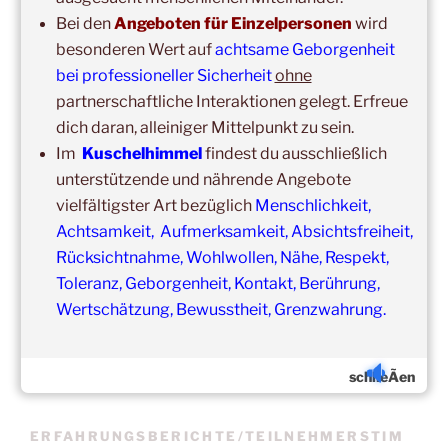
Bei den
Angeboten für Einzelpersonen
wird
besonderen Wert auf
achtsame Geborgenheit
bei professioneller Sicherheit
ohne
partnerschaftliche Interaktionen gelegt. Erfreue
dich daran, alleiniger Mittelpunkt zu sein.
Update:
Im
Kuschelhimmel
findest du ausschließlich
Unsere
Gruppenveranstaltungen
sind
ohne
Einschränkungen
unterstützende und nährende Angebote
in unseren Veranstaltungsräumen möglich!
Was schon immer galt und weiter gilt:
Fühlst du dich krank
vielfältigster Art bezüglich
Menschlichkeit,
und/oder hast Erkältungssymptome, dann verzichte bitte
Achtsamkeit, Aufmerksamkeit, Absichtsfreiheit,
vorübergehend auf die Teilnahme.
Rücksichtnahme, Wohlwollen, Nähe, Respekt,
Der nächste Termin ist nicht weit entfernt.
Toleranz, Geborgenheit, Kontakt, Berührung,
Wertschätzung, Bewusstheit, Grenzwahrung.
schlieÃen
ERFAHRUNGSBERICHTE/TEILNEHMERSTIM