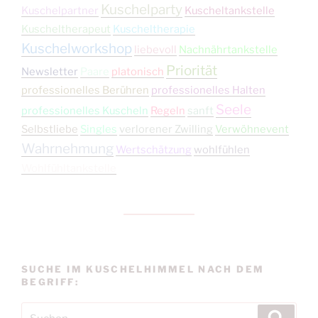
Kuschelparty
Kuschelpartner
Kuscheltankstelle
Kuscheltherapeut
Kuscheltherapie
Kuschelworkshop
liebevoll
Nachnährtankstelle
Priorität
Newsletter
Paare
platonisch
professionelles Berühren
professionelles Halten
Seele
professionelles Kuscheln
Regeln
sanft
Selbstliebe
Singles
verlorener Zwilling
Verwöhnevent
Wahrnehmung
Wertschätzung
wohlfühlen
Wohlfühltankstelle
SUCHE IM KUSCHELHIMMEL NACH DEM
BEGRIFF:
Suchen
Suche