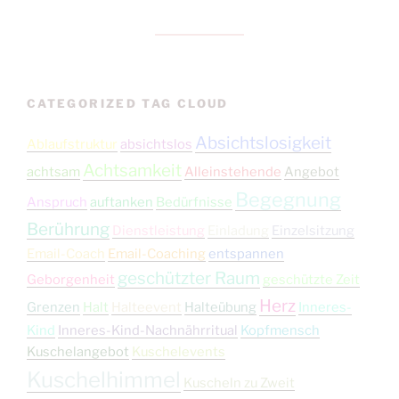
CATEGORIZED TAG CLOUD
Absichtslosigkeit
Ablaufstruktur
absichtslos
Achtsamkeit
achtsam
Alleinstehende
Angebot
Begegnung
Anspruch
auftanken
Bedürfnisse
Berührung
Dienstleistung
Einladung
Einzelsitzung
Email-Coach
Email-Coaching
entspannen
geschützter Raum
Geborgenheit
geschützte Zeit
Herz
Grenzen
Halt
Halteevent
Halteübung
Inneres-
Kind
Inneres-Kind-Nachnährritual
Kopfmensch
Kuschelangebot
Kuschelevents
Kuschelhimmel
Kuscheln zu Zweit