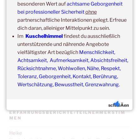
besonderen Wert auf
achtsame Geborgenheit
bei professioneller Sicherheit
ohne
Update:
partnerschaftliche Interaktionen gelegt. Erfreue
Unsere
Gruppenveranstaltungen
sind
ohne
Einschränkungen
dich daran, alleiniger Mittelpunkt zu sein.
in unseren Veranstaltungsräumen möglich!
Im
Kuschelhimmel
findest du ausschließlich
Was schon immer galt und weiter gilt:
Fühlst du dich krank
unterstützende und nährende Angebote
und/oder hast Erkältungssymptome, dann verzichte bitte
vielfältigster Art bezüglich
Menschlichkeit,
vorübergehend auf die Teilnahme.
Achtsamkeit, Aufmerksamkeit, Absichtsfreiheit,
Der nächste Termin ist nicht weit entfernt.
Rücksichtnahme, Wohlwollen, Nähe, Respekt,
Toleranz, Geborgenheit, Kontakt, Berührung,
Wertschätzung, Bewusstheit, Grenzwahrung.
schlieÃen
ERFAHRUNGSBERICHTE/TEILNEHMERSTIM
MEN
Heike