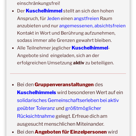
Kuschelhimmel 6h
einschränkungsfrei!
Kuschelhimmel
Der
stellt an sich den hohen
Wochenend-Event,
17. Oktober 2026
–
18. Oktober
Anspruch, für
Jeden
einen
angstfreien
Raum
2026
–
Wochenende für 2:1 Ausbildung
anzubieten und nur
angemessenen, absichtsfreien
Kontakt in Wort und Berührung aufzunehmen,
sodass immer alle Grenzen gewahrt bleiben.
Kuschelhimmel
Alle Teilnehmer jeglicher
-
Angebote sind eingeladen, sich an der
erfolgreichen Umsetzung
aktiv
zu beteiligen.
Bei den
Gruppenveranstaltungen
des
Copyright © 2017-2026
Kuschelhimmels
wird besonderen Wert auf ein
Kuschelhimmel
solidarisches Gemeinschaftserleben bei aktiv
Alle Rechte vorbehalten.
geübter Toleranz
und
größtmöglicher
Rücksichtnahme
gelegt. Erfreue dich am
ausgesucht menschlichen Miteinander.
Bei den
Angeboten für Einzelpersonen
wird