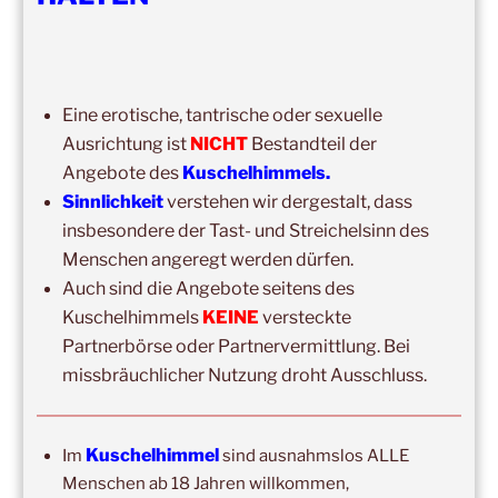
15:00
–
20:00
,
8. August 2026
–
Mainz
Kuschelhimmel 5h Kuscheln
Eine erotische, tantrische oder sexuelle
14:00
–
19:00
,
29. August 2026
–
Boppard
Ausrichtung ist
NICHT
Bestandteil der
Kuschelhimmel 5h Kuscheln
Angebote des
Kuschelhimmels.
15:00
–
20:00
,
12. September 2026
–
Sinnlichkeit
verstehen wir dergestalt, dass
Erbach/Rheingau Kuschelhimmel 5h Kuscheln
insbesondere der Tast- und Streichelsinn des
Menschen angeregt werden dürfen.
Ganztags,
13. September 2026
–
Jahresgruppe
Auch sind die Angebote seitens des
Ausbildung Berührungs- und Kuscheltrainer*in
Kuschelhimmels
KEINE
versteckte
14:00
–
19:00
,
19. September 2026
–
Marburg
Partnerbörse oder Partnervermittlung. Bei
Kuschelhimmel 5h mit Klangschalenbegleitung
missbräuchlicher Nutzung droht Ausschluss.
Wochenend-Event,
26. September 2026
–
27.
September 2026
–
Wochenende für 2:1 Ausbildung
Kuschelhimmel
Im
sind ausnahmslos ALLE
14:00
–
20:00
,
3. Oktober 2026
–
Oberursel
Menschen ab 18 Jahren willkommen,