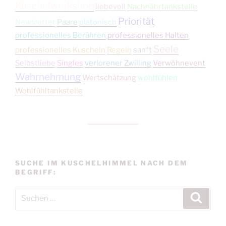
Kuschelworkshop
liebevoll
Nachnährtankstelle
Priorität
Newsletter
Paare
platonisch
professionelles Berühren
professionelles Halten
Seele
professionelles Kuscheln
Regeln
sanft
Selbstliebe
Singles
verlorener Zwilling
Verwöhnevent
Wahrnehmung
Wertschätzung
wohlfühlen
Wohlfühltankstelle
SUCHE IM KUSCHELHIMMEL NACH DEM
BEGRIFF:
Suchen
Suche
nach: