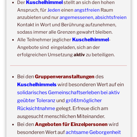
Kuschelhimmel
Der
stellt an sich den hohen
Frankfurt, Zeil (Nähe Konstabler Wache, vor H&M) 2h
Anspruch, für
Jeden
einen
angstfreien
Raum
anzubieten und nur
angemessenen, absichtsfreien
Kontakt in Wort und Berührung aufzunehmen,
sodass immer alle Grenzen gewahrt bleiben.
Kuschelhimmel
Alle Teilnehmer jeglicher
-
Angebote sind eingeladen, sich an der
erfolgreichen Umsetzung
aktiv
zu beteiligen.
Copyright © 2017-2026
Bei den
Gruppenveranstaltungen
des
Kuschelhimmel
Kuschelhimmels
wird besonderen Wert auf ein
Alle Rechte vorbehalten.
solidarisches Gemeinschaftserleben bei aktiv
geübter Toleranz
und
größtmöglicher
Rücksichtnahme
gelegt. Erfreue dich am
ausgesucht menschlichen Miteinander.
Bei den
Angeboten für Einzelpersonen
wird
besonderen Wert auf
achtsame Geborgenheit
Update: