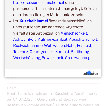
bei professioneller Sicherheit
ohne
Unsere
Gruppenveranstaltungen
sind
ohne
Einschränkungen
partnerschaftliche Interaktionen gelegt. Erfreue
in unseren Veranstaltungsräumen möglich!
dich daran, alleiniger Mittelpunkt zu sein.
Was schon immer galt und weiter gilt:
Fühlst du dich krank
Im
Kuschelhimmel
findest du ausschließlich
und/oder hast Erkältungssymptome, dann verzichte bitte
unterstützende und nährende Angebote
vorübergehend auf die Teilnahme.
vielfältigster Art bezüglich
Menschlichkeit,
Der nächste Termin ist nicht weit entfernt.
Achtsamkeit, Aufmerksamkeit, Absichtsfreiheit,
Rücksichtnahme, Wohlwollen, Nähe, Respekt,
Toleranz, Geborgenheit, Kontakt, Berührung,
Wertschätzung, Bewusstheit, Grenzwahrung.
ERFAHRUNGSBERICHTE/TEILNEHMERSTIM
schlieÃen
MEN
Heike
Heute hatte ich mein erstes Kuscheltreffen (Anmerk.:
am 04.07.2026 in Oberursel) und gleich vorweg
gesagt- ich komme wieder😃 Michaela und Winnie sind