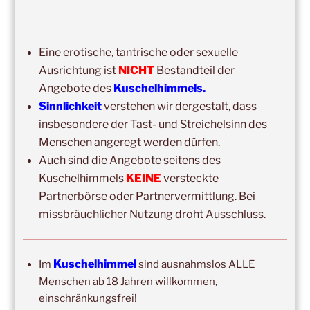
Kuschelhimmel 5h Kuscheln
15:00
–
20:00
,
12. September 2026
–
Eine erotische, tantrische oder sexuelle
Erbach/Rheingau Kuschelhimmel 5h Kuscheln
Ausrichtung ist
NICHT
Bestandteil der
Ganztags,
13. September 2026
–
Jahresgruppe
Angebote des
Kuschelhimmels.
Ausbildung Berührungs- und Kuscheltrainer*in
Sinnlichkeit
verstehen wir dergestalt, dass
insbesondere der Tast- und Streichelsinn des
14:00
–
19:00
,
19. September 2026
–
Marburg
Menschen angeregt werden dürfen.
Kuschelhimmel 5h mit Klangschalenbegleitung
Auch sind die Angebote seitens des
Wochenend-Event,
26. September 2026
–
27.
Kuschelhimmels
KEINE
versteckte
September 2026
–
Wochenende für 2:1 Ausbildung
Partnerbörse oder Partnervermittlung. Bei
missbräuchlicher Nutzung droht Ausschluss.
14:00
–
20:00
,
3. Oktober 2026
–
Oberursel
Kuschelhimmel 6h
Wochenend-Event,
17. Oktober 2026
–
18. Oktober
Kuschelhimmel
Im
sind ausnahmslos ALLE
2026
–
Wochenende für 2:1 Ausbildung
Menschen ab 18 Jahren willkommen,
einschränkungsfrei!
14:00
–
16:00
,
24. Oktober 2026
–
Free Hugs-Aktion