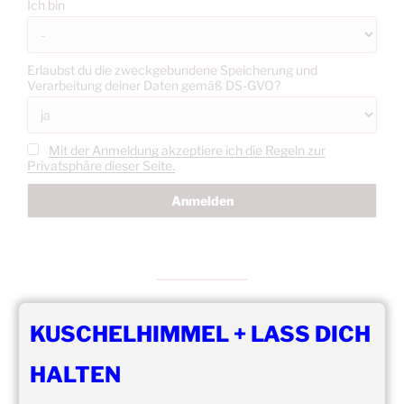
Ich bin
Erlaubst du die zweckgebundene Speicherung und
Verarbeitung deiner Daten gemäß DS-GVO?
Mit der Anmeldung akzeptiere ich die Regeln zur
Privatsphäre dieser Seite.
KUSCHELHIMMEL + LASS DICH
DIE NÄCHSTEN 8 VERANSTALTUNGEN:
HALTEN
14:00
–
19:00
,
29. August 2026
–
Boppard