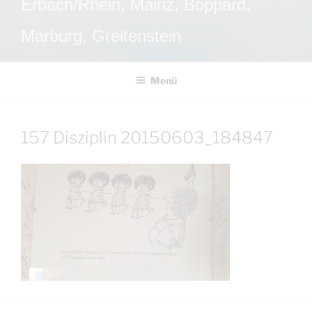
Erbach/Rhein, Mainz, Boppard,
Marburg, Greifenstein
Menü
157 Disziplin 20150603_184847