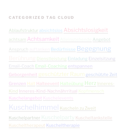
CATEGORIZED TAG CLOUD
Absichtslosigkeit
Ablaufstruktur
absichtslos
Achtsamkeit
achtsam
Alleinstehende
Angebot
Begegnung
Anspruch
auftanken
Bedürfnisse
Berührung
Dienstleistung
Einladung
Einzelsitzung
Email-Coach
Email-Coaching
entspannen
geschützter Raum
Geborgenheit
geschützte Zeit
Herz
Grenzen
Halt
Halteevent
Halteübung
Inneres-
Kind
Inneres-Kind-Nachnährritual
Kopfmensch
Kuschelangebot
Kuschelevents
Kuschelhimmel
Kuscheln zu Zweit
Kuschelparty
Kuschelpartner
Kuscheltankstelle
Kuscheltherapeut
Kuscheltherapie